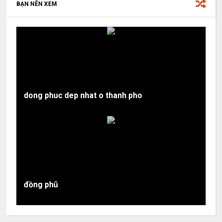
BẠN NÊN XEM
dong phuc dep nhat o thanh pho
đồng phũ