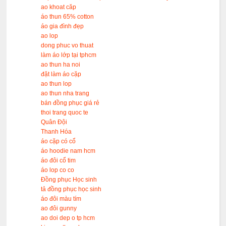
ao khoat căp
áo thun 65% cotton
áo gia đình đẹp
ao lop
dong phuc vo thuat
làm áo lớp tại tphcm
ao thun ha noi
đặt làm áo cặp
ao thun lop
ao thun nha trang
bán đồng phục giá rẻ
thoi trang quoc te
Quân Đội
Thanh Hóa
áo cặp có cổ
áo hoodie nam hcm
áo đôi cổ tim
áo lop co co
Đồng phục Học sinh
tả đồng phục học sinh
áo đôi màu tím
ao đôi gunny
ao doi dep o tp hcm