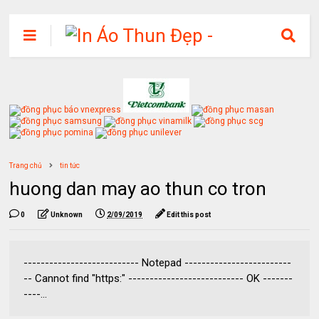
Trang chủ
tin tức
huong dan may ao thun co tron
0
Unknown
2/09/2019
Edit this post
--------------------------- Notepad -------------------------
-- Cannot find "https:" --------------------------- OK -------
----...