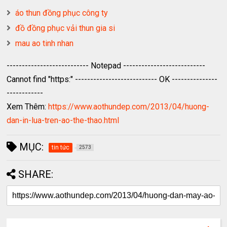
áo thun đồng phục công ty
đồ đồng phục vải thun gia si
mau ao tinh nhan
--------------------------- Notepad ---------------------------
Cannot find "https:" --------------------------- OK ---------------
------------
Xem Thêm:
https://www.aothundep.com/2013/04/huong-
dan-in-lua-tren-ao-the-thao.html
MỤC:
tin tức
2573
SHARE: