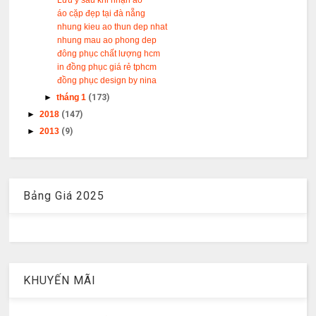
Lưu ý sau khi nhận áo
áo cặp đẹp tại đà nẵng
nhung kieu ao thun dep nhat
nhung mau ao phong dep
đông phục chất lượng hcm
in đồng phục giá rẻ tphcm
đồng phục design by nina
►
tháng 1
(173)
►
2018
(147)
►
2013
(9)
Bảng Giá 2025
KHUYẾN MÃI