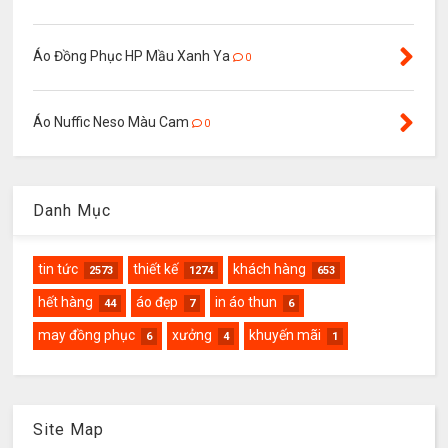
Áo Đồng Phục HP Mầu Xanh Ya
0
Áo Nuffic Neso Màu Cam
0
Danh Mục
tin tức
thiết kế
khách hàng
2573
1274
653
hết hàng
áo đẹp
in áo thun
44
7
6
may đồng phục
xưởng
khuyến mãi
6
4
1
Site Map