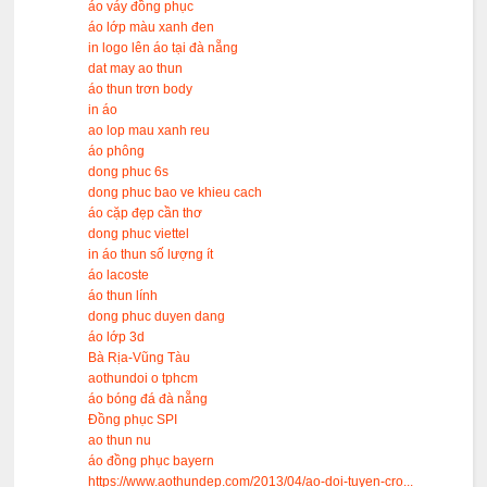
áo váy đồng phục
áo lớp màu xanh đen
in logo lên áo tại đà nẵng
dat may ao thun
áo thun trơn body
in áo
ao lop mau xanh reu
áo phông
dong phuc 6s
dong phuc bao ve khieu cach
áo cặp đẹp cần thơ
dong phuc viettel
in áo thun số lượng ít
áo lacoste
áo thun lính
dong phuc duyen dang
áo lớp 3d
Bà Rịa-Vũng Tàu
aothundoi o tphcm
áo bóng đá đà nẵng
Đồng phục SPI
ao thun nu
áo đồng phục bayern
https://www.aothundep.com/2013/04/ao-doi-tuyen-cro...