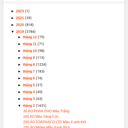
►
2023
(1)
►
2021
(39)
►
2020
(818)
▼
2019
(3784)
►
tháng 12
(75)
►
tháng 11
(71)
►
tháng 10
(98)
►
tháng 9
(115)
►
tháng 8
(1224)
►
tháng 7
(183)
►
tháng 6
(74)
►
tháng 5
(37)
►
tháng 4
(40)
►
tháng 3
(63)
▼
tháng 2
(1631)
30 ÁO PHAN PHO Màu Trắng
100 AO Màu Vàng Cúc
200 ÁO TOAPHACO LTD Màu X anh Két
100 ÁO Midea Mầu Xanh Bích