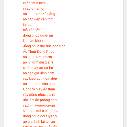
in áo thun hcm
in áo ở hà nội
áo thun trơn đà nẵng
áo cặp đẹp cần thơ
in lụa
màu áo lớp
đông phuc quan an
kieu ao khoat dep
đồng phục the duc hoc sinh
Áo Thun Đồng Phục
áo thun trơn tphcm
ao ni form dai gia re
cach-may-ao-co-tru
áo cặp gia đình hcm
cac kieu ao nhom dep
ao thun dep cho nam
Công ty May Áo thun
váy dồng phục giá rẻ
đặt làm áo phông nam
cach-may-ao-goi-om
shop ao doi o bien hoa
dong phuc doi tuyen y
áo gia đình tại tphcm