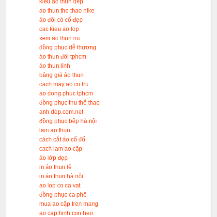
kieu ao thun dep
ao thun the thao nike
áo đôi có cổ đẹp
cac kieu ao lop
xem ao thun nu
đồng phục dễ thương
áo thun đôi tphcm
áo thun lính
bảng giá áo thun
cach may ao co tru
ao dong phuc tphcm
đồng phục thu thể thao
anh dep.com.net
đồng phục bếp hà nội
lam ao thun
cách cắt áo cổ đổ
cach lam ao cặp
áo lớp đẹp
in áo thun lẻ
in áo thun hà nội
ao lop co ca vat
đồng phục ca phê
mua ao cặp tren mang
ao cap hinh con heo