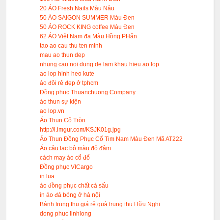
20 ÁO Fresh Nails Màu Nâu
50 ÁO SAIGON SUMMER Màu Đen
50 ÁO ROCK KING coffee Màu Đen
62 ÁO Việt Nam đa Màu Hồng PHấn
tao ao cau thu ten minh
mau ao thun dep
nhung cau noi dung de lam khau hieu ao lop
ao lop hinh heo kute
áo đôi rẻ đẹp ở tphcm
Đồng phục Thuanchuong Company
áo thun sự kiện
ao lop.vn
Áo Thun Cổ Tròn
http://i.imgur.com/KSJK01g.jpg
Áo Thun Đồng Phục Cổ Tim Nam Màu Đen Mã AT222
Áo câu lạc bộ màu đỏ đậm
cách may áo cổ đổ
Đồng phục VICargo
in lụa
áo đồng phục chất cá sấu
in áo đá bóng ở hà nội
Bánh trung thu giá rẻ quà trung thu Hữu Nghị
dong phuc linhlong