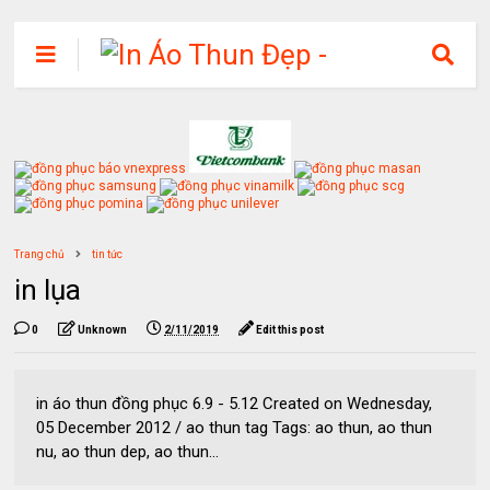
Trang chủ
tin tức
in lụa
0
Unknown
2/11/2019
Edit this post
in áo thun đồng phục 6.9 - 5.12 Created on Wednesday,
05 December 2012 / ao thun tag Tags: ao thun, ao thun
nu, ao thun dep, ao thun...