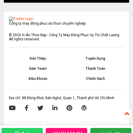
Công ty may đồng phục áo thun chuyên nghiệp
©
2026
In Áo Thun Đẹp - Công Ty May Đồng Phục Uy Tín Chất Lượng
All rights reserved.
Giới Thiệu
Tuyển Dụng
Sale Team
Thanh Toán
Điều Khoản
Chính Sách
Địa chỉ: 88 Đồng Khởi, Bến Nghé, Quận 1, Thành phố Hồ Chí Minh