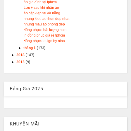
áo gia đình tại tphcm
Lưu ý sau khi nhận áo
áo cặp đẹp tại đà nẵng
nhung kieu ao thun dep nhat
nhung mau ao phong dep
đông phục chất lượng hcm
in đồng phục giá rẻ tphcm
đồng phục design by nina
►
tháng 1
(173)
►
2018
(147)
►
2013
(9)
Bảng Giá 2025
KHUYẾN MÃI