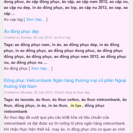
dong phuc, áo cặp đồng phục, áo cặp, ao cặp nam 2012, ao cặp nu,
ao cặp nu dep, in áo đồng phục, ao lop, ao cặp nu 2012, ao cap, ao
cặp ...
Ao cap tag [
Xem tiep...
]
Áo đồng phục đẹp
Created on Sunday, 08 July 2012 / ao thun tag
Tags: ao đồng phục nam, in áo, ao đồng phục dep, in áo đồng
phục, in ao đồng phục, ao đồng phục dong phuc, áo đồng phục
đồng phục, áo đồng phục, ao đồng phục nam 2012, ao đồng phục
nu, ao đồng phục nu ...
Ao đồng phục [
Xem tiep...
]
Đồng phục Vietcombank Ngân hàng thương mại cổ phần Ngoại
thương Việt Nam
Created on Monday, 02 July 2012 / Khách hàng áo thun đẹp
Tags: áo lacoste, áo thun, áo thun cotton, áo thun vietcombank, áo
thun, đồng phục, in áo, in áo thun,
in lụa
, đồng phục
vietcombank
Áo thun đẹp đã vượt qua yêu cầu khắt khe về tiêu chuẩn của
vietcombank và đạt được sự tin tưởng từ phía ngân hàng vietcombank
khi nhận thực hiện thiết kế, may áo, in đồng phục cho cơ quan an ninh