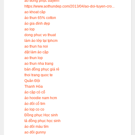
áo đồng phục bayern
https://www.aothundep.com/2013/04/ao-doi-tuyen-cro...
ao khoat căp
áo thun 65% cotton
áo gia đình đẹp
ao lop
dong phuc vo thuat
làm áo lớp tại tphcm
ao thun ha noi
đặt làm áo cặp
ao thun lop
ao thun nha trang
bán đồng phục giá rẻ
thoi trang quoc te
Quân Đội
Thanh Hóa
áo cặp có cổ
áo hoodie nam hcm
áo đôi cổ tim
áo lop co co
Đồng phục Học sinh
tả đồng phục học sinh
áo đôi màu tím
ao đôi gunny