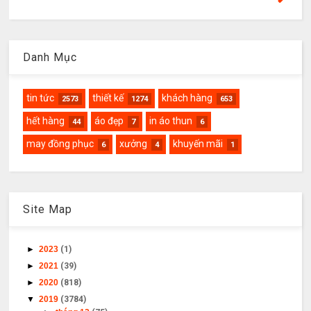
Danh Mục
tin tức
thiết kế
khách hàng
2573
1274
653
hết hàng
áo đẹp
in áo thun
44
7
6
may đồng phục
xưởng
khuyến mãi
6
4
1
Site Map
►
2023
(1)
►
2021
(39)
►
2020
(818)
▼
2019
(3784)