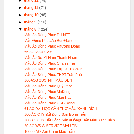
►
tháng 12
(75)
►
tháng 11
(71)
►
tháng 10
(98)
►
tháng 9
(115)
▼
tháng 8
(1224)
Mâu Áo Đồng Phục DH NTT
Mẫu Đồng Phục Áo Bếp+Tapde
Mẫu Áo Đồng Phục Phương Đông
56 ÁO MÀU CAM
Mẫu Áo Sơ Mi Nam Thanh Nhan
Mẫu Áo Đồng Phục Chánh Thu
Mẫu Áo Đồng Phục Lớp 20.1D 2019
Mẫu Áo Đồng Phục THPT Trần Phú
100AOS SUSI NHÍ MÀU ĐEN
Mẫu Áo Đồng Phục Quý Phat
Mẫu Áo Đồng Phục MeKong
Mẫu Áo Đồng Phục Màu Nâu
Mẫu Áo Đồng Phục USG Robal
61 ÁO ĐẠI HỌC CẦN THƠ MÀU XANH BÍCH
100 ÁO CTY Bất Động Sản Đồng Tiến
100 ÁO CTY Bất Động Sản aĐôngf Tiến Màu Xanh Bích
20 ÁO WS W SERVICE MÀU TÍM
40000 ÁO Vân Châu Màu Trắng