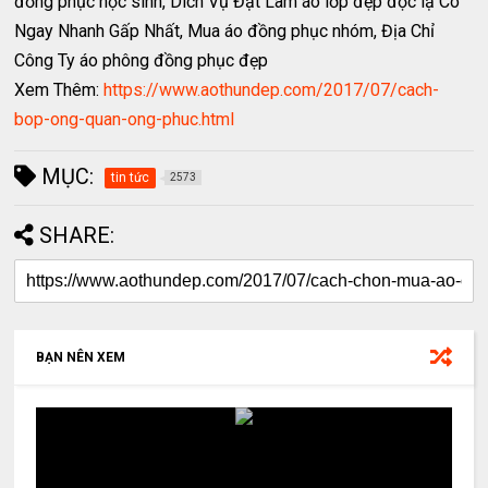
đồng phục học sinh, Dich Vụ Đặt Làm áo lớp đẹp độc lạ Có
Ngay Nhanh Gấp Nhất, Mua áo đồng phục nhóm, Địa Chỉ
Công Ty áo phông đồng phục đẹp
Xem Thêm:
https://www.aothundep.com/2017/07/cach-
bop-ong-quan-ong-phuc.html
MỤC:
tin tức
2573
SHARE:
BẠN NÊN XEM