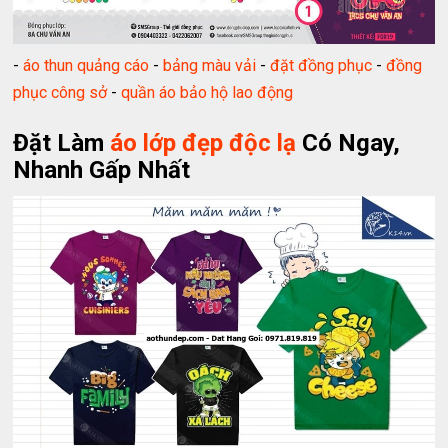
-
áo thun quảng cáo
-
bảng màu vải
-
đặt đồng phục
-
đồng
phục công sở
-
quần áo bảo hộ lao động
Đặt Làm
áo lớp đẹp độc lạ
Có Ngay,
Nhanh Gấp Nhất