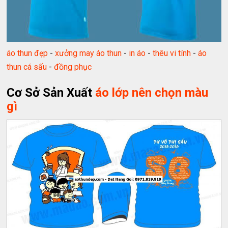
áo thun đẹp
-
xưởng may áo thun
-
in áo
-
thêu vi tính
-
áo
thun cá sấu
-
đồng phục
Cơ Sở Sản Xuất
áo lớp nên chọn màu
gì