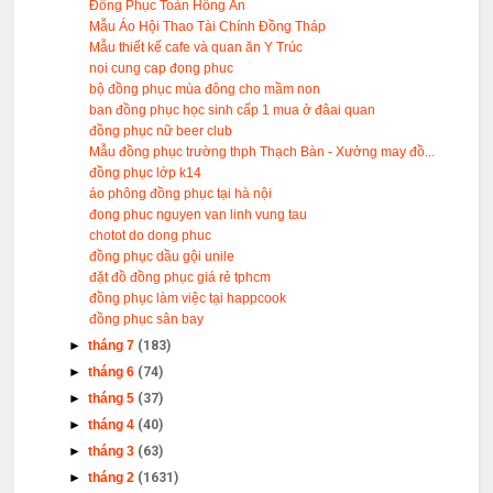
Đồng Phục Toàn Hồng Ân
Mẫu Áo Hội Thao Tài Chính Đồng Tháp
Mẫu thiết kế cafe và quan ăn Y Trúc
noi cung cap đong phuc
bộ đồng phục mùa đông cho mầm non
ban đồng phục học sinh cấp 1 mua ở đâai quan
đồng phục nữ beer club
Mẫu đồng phục trường thph Thạch Bàn - Xưởng may đồ...
đồng phục lớp k14
áo phông đồng phục tại hà nội
đong phuc nguyen van linh vung tau
chotot do dong phuc
đồng phục dầu gội unile
đặt đồ đồng phục giá rẻ tphcm
đồng phục làm việc tại happcook
đồng phục sân bay
►
tháng 7
(183)
►
tháng 6
(74)
►
tháng 5
(37)
►
tháng 4
(40)
►
tháng 3
(63)
►
tháng 2
(1631)