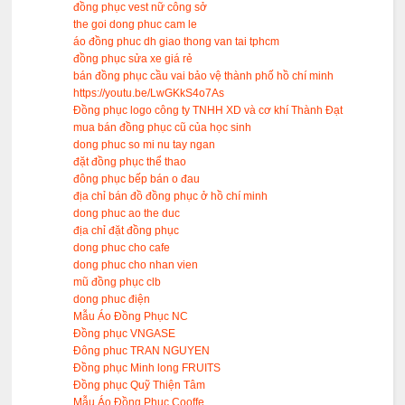
đồng phục vest nữ công sở
the goi dong phuc cam le
áo đồng phuc dh giao thong van tai tphcm
đồng phục sửa xe giá rẻ
bán đồng phục cầu vai bảo vệ thành phố hồ chí minh
https://youtu.be/LwGKkS4o7As
Đồng phục logo công ty TNHH XD và cơ khí Thành Đạt
mua bán đồng phục cũ của học sinh
dong phuc so mi nu tay ngan
đặt đồng phục thể thao
đông phục bếp bán o đau
địa chỉ bán đồ đồng phục ở hồ chí minh
dong phuc ao the duc
địa chỉ đặt đồng phục
dong phuc cho cafe
dong phuc cho nhan vien
mũ đồng phục clb
dong phuc điện
Mẫu Áo Đồng Phục NC
Đồng phục VNGASE
Đông phuc TRAN NGUYEN
Đồng phục Minh long FRUITS
Đồng phục Quỹ Thiện Tâm
Mẫu Áo Đồng Phục Cooffe