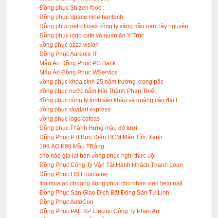
Đồng phục Shizen food
Đồng phục Space nine hantech
Đồng phục petrolimex công ty xăng dầu nam tây nguyên
Đồng phục logo cafe và quán ăn Y Trúc
đồng phục azza vision
Đồng Phục Aureole IT
Mẫu Áo Đồng Phục PG Bank
Mẫu Áo Đồng Phục WService
đồng phục khóa sinh 25 năm trường krong pắc
đồng phục nước nắm Hải Thành Phan Thiết
đồng phục công ty tnhh sân khấu và quảng cáo đại t...
đồng phục skydart express
đồng phục logo cofeas
Đồng phục Thành Hưng màu đỏ tươi
Đồng Phục PTI Bưu Điện HCM Màu Tím, Xanh
199 ÁO K99 Mầu TRắng
chô nào gia lai bán đồng phục nghi thức đội
Đồng Phục Công Ty Vận Tải Hành Hhách Thanh Loan
Đồng Phục FIS Fountaine
tim mua ao choang đong phuc cho nhan vien tiem nail
Đồng Phục Sàn Giao Dịch Bất Động Sản Tứ Linh
Đồng Phục AutoCon
Đồng Phục PAE KP Electric Công Ty Phan An