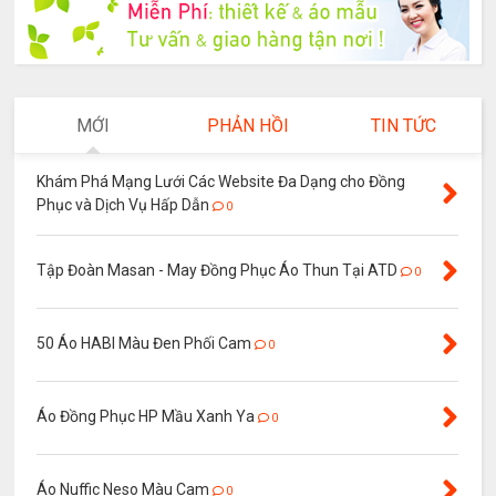
MỚI
PHẢN HỒI
TIN TỨC
Khám Phá Mạng Lưới Các Website Đa Dạng cho Đồng
Phục và Dịch Vụ Hấp Dẫn
0
Tập Đoàn Masan - May Đồng Phục Áo Thun Tại ATD
0
50 Áo HABI Màu Đen Phối Cam
0
Áo Đồng Phục HP Mầu Xanh Ya
0
Áo Nuffic Neso Màu Cam
0