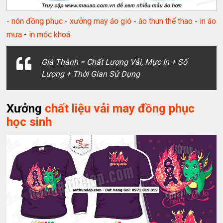
-
nón đồng phục
-
xưởng may áo gió
-
áo thun thể thao
-
in áo
mưa
-
in móc khoá
Giá Thành = Chất Lượng Vải, Mực In + Số
Lượng + Thời Gian Sử Dụng
Xưởng
chất liệu vải may đồng phục
học sinh