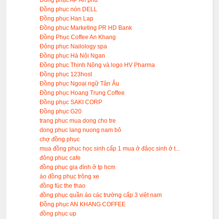
Đồng phục AP An phú
Đồng phục nón DELL
Đồng phục Han Lap
Đồng phuc Marketing PR HD Bank
Đồng Phục Coffee An Khang
Đông phục Nailology spa
Đồng phục Hà Nội Ngan
Đồng phục Thịnh Nông và logo HV Pharma
Đồng phục 123host
Đồng phục Ngoại ngữ Tân Âu
Đồng phục Hoang Trung Coffee
Đồng phục SAKI CORP
Đồng phục G20
trang phuc mua dong cho tre
dong phuc lang nuong nam bô
chợ đồng phục
mua đồng phục học sinh cấp 1 mua ở đâọc sinh ở t...
đông phuc cafe
đồng phục gia đình ở tp hcm
áo đồng phục trông xe
đồng fúc the thao
đồng phục quần áo các trường cấp 3 việt nam
Đồng phục AN KHANG COFFEE
đồng phục up