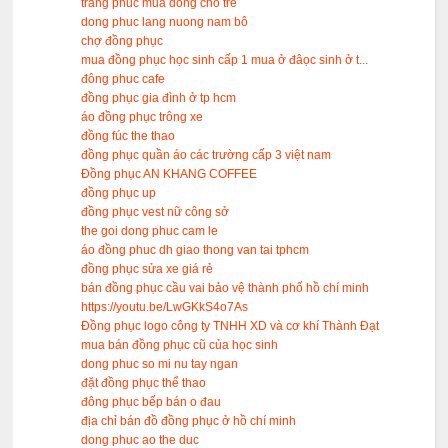
trang phuc mua dong cho tre
dong phuc lang nuong nam bô
chợ đồng phục
mua đồng phục học sinh cấp 1 mua ở đâọc sinh ở t...
đông phuc cafe
đồng phục gia đình ở tp hcm
áo đồng phục trông xe
đồng fúc the thao
đồng phục quần áo các trường cấp 3 việt nam
Đồng phục AN KHANG COFFEE
đồng phục up
đồng phục vest nữ công sở
the goi dong phuc cam le
áo đồng phuc dh giao thong van tai tphcm
đồng phục sửa xe giá rẻ
bán đồng phục cầu vai bảo vệ thành phố hồ chí minh
https://youtu.be/LwGKkS4o7As
Đồng phục logo công ty TNHH XD và cơ khí Thành Đạt
mua bán đồng phục cũ của học sinh
dong phuc so mi nu tay ngan
đặt đồng phục thể thao
đông phục bếp bán o đau
địa chỉ bán đồ đồng phục ở hồ chí minh
dong phuc ao the duc