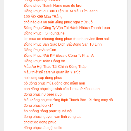
đồng phục logo cofeas
Đồng phục Thành Hưng màu đỏ tươi
Đồng Phục PTI Bưu Điện HCM Màu Tím, Xanh
199 ÁO K99 Mầu TRắng
chô nào gia lai bán đồng phục nghi thức đội
Đồng Phục Công Ty Vận Tải Hành Hhách Thanh Loan
Đồng Phục FIS Fountaine
tim mua ao choang đong phuc cho nhan vien tiem nail
Đồng Phục Sàn Giao Dịch Bất Động Sản Tứ Linh
Đồng Phục AutoCon
Đồng Phục PAE KP Electric Công Ty Phan An
Đồng Phục Toàn Hồng Ân
Mẫu Áo Hội Thao Tài Chính Đồng Tháp
Mẫu thiết kế cafe và quan ăn Y Trúc
noi cung cap đong phuc
bộ đồng phục mùa đông cho mầm non
ban đồng phục học sinh cấp 1 mua ở đâai quan
đồng phục nữ beer club
Mẫu đồng phục trường thph Thạch Bàn - Xưởng may đồ...
đồng phục lớp k14
áo phông đồng phục tại hà nội
đong phuc nguyen van linh vung tau
chotot do dong phuc
đồng phục dầu gội unile