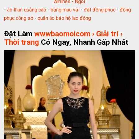
-
áo thun quảng cáo
-
bảng màu vải
-
đặt đồng phục
-
đồng
phục công sở
-
quần áo bảo hộ lao động
Đặt Làm
wwwbaomoicom › Giải trí ›
Thời trang
Có Ngay, Nhanh Gấp Nhất