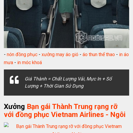
-
nón đồng phục
-
xưởng may áo gió
-
áo thun thể thao
-
in áo
mưa
-
in móc khoá
Giá Thành = Chất Lượng Vải, Mực In + Số
Lượng + Thời Gian Sử Dụng
Xưởng
Bạn gái Thành Trung rạng rỡ
với đồng phục Vietnam Airlines - Ngôi