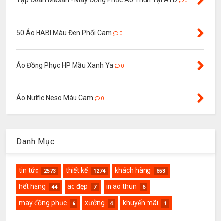
Tập Đoàn Masan - May Đồng Phục Áo Thun Tại ATD
0
50 Áo HABI Màu Đen Phối Cam
0
Áo Đồng Phục HP Mầu Xanh Ya
0
Áo Nuffic Neso Màu Cam
0
Danh Mục
tin tức
thiết kế
khách hàng
2573
1274
653
hết hàng
áo đẹp
in áo thun
44
7
6
may đồng phục
xưởng
khuyến mãi
6
4
1