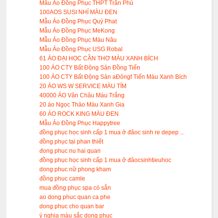
Mẫu Áo Đồng Phục THPT Trần Phú
100AOS SUSI NHÍ MÀU ĐEN
Mẫu Áo Đồng Phục Quý Phat
Mẫu Áo Đồng Phục MeKong
Mẫu Áo Đồng Phục Màu Nâu
Mẫu Áo Đồng Phục USG Robal
61 ÁO ĐẠI HỌC CẦN THƠ MÀU XANH BÍCH
100 ÁO CTY Bất Động Sản Đồng Tiến
100 ÁO CTY Bất Động Sản aĐôngf Tiến Màu Xanh Bích
20 ÁO WS W SERVICE MÀU TÍM
40000 ÁO Vân Châu Màu Trắng
20 áo Ngọc Thảo Màu Xanh Gia
60 ÁO ROCK KING MÀU ĐEN
Mẫu Áo Đồng Phục Happytree
đồng phục học sinh cấp 1 mua ở đâoc sinh re depep ...
đồng phục tại phan thiết
đong phuc nu hai quan
đồng phục học sinh cấp 1 mua ở đâocsinhtieuhoc
dong phuc nữ phong kham
đồng phuc camle
mua đồng phục spa có sẳn
ao dong phuc quan ca phe
dong phuc cho quan bar
ý nghia màu sắc dong phục