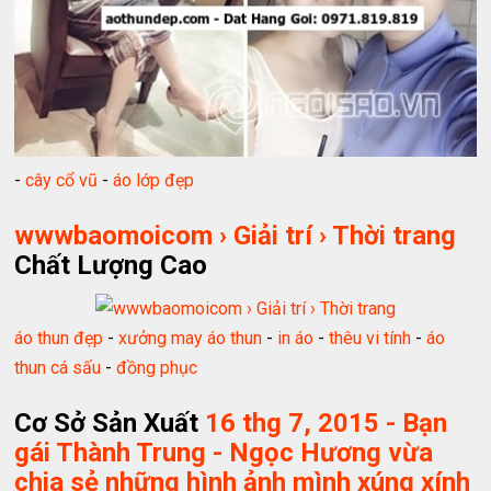
-
cây cổ vũ
-
áo lớp đẹp
wwwbaomoicom › Giải trí › Thời trang
Chất Lượng Cao
áo thun đẹp
-
xưởng may áo thun
-
in áo
-
thêu vi tính
-
áo
thun cá sấu
-
đồng phục
Cơ Sở Sản Xuất
16 thg 7, 2015 - Bạn
gái Thành Trung - Ngọc Hương vừa
chia sẻ những hình ảnh mình xúng xính