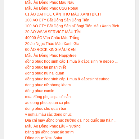
Mẫu Áo Đồng Phục Màu Nâu
Mẫu Áo Đồng Phục USG Robal
61 ÁO ĐẠI HỌC CẦN THƠ MÀU XANH BÍCH
100 ÁO CTY Bất Động Sản Đồng Tiến
100 ÁO CTY Bất Động Sản aĐôngf Tiến Màu Xanh Bích
20 ÁO WS W SERVICE MÀU TÍM
40000 ÁO Vân Châu Màu Trắng
20 áo Ngọc Thảo Màu Xanh Gia
60 ÁO ROCK KING MÀU ĐEN
Mẫu Áo Đồng Phục Happytree
đồng phục học sinh cấp 1 mua ở đâoc sinh re depep ...
đồng phục tại phan thiết
đong phuc nu hai quan
đồng phục học sinh cấp 1 mua ở đâocsinhtieuhoc
dong phuc nữ phong kham
đồng phuc camle
mua đồng phục spa có sẳn
ao dong phuc quan ca phe
dong phuc cho quan bar
ý nghia màu sắc dong phục
Địa chỉ may đồng phục trường đại học quốc gia hà n...
Mẫu Áo Đồng Phục Lẫu - Nướng
bàng giá đồng phục áo sơ mi
Đồng phục Nisu Solar