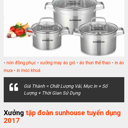
-
nón đồng phục
-
xưởng may áo gió
-
áo thun thể thao
-
in áo
mưa
-
in móc khoá
Giá Thành = Chất Lượng Vải, Mực In + Số
Lượng + Thời Gian Sử Dụng
Xưởng
tập đoàn sunhouse tuyển dụng
2017