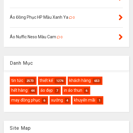
Áo Đồng Phục HP Mầu Xanh Ya
0
Áo Nuffic Neso Màu Cam
0
Danh Mục
tin tức
thiết kế
khách hàng
2573
1274
653
hết hàng
áo đẹp
in áo thun
44
7
6
may đồng phục
xưởng
khuyến mãi
6
4
1
Site Map