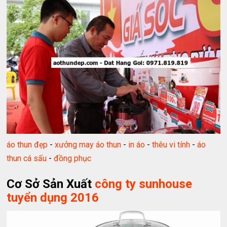
áo thun đẹp
-
xưởng may áo thun
-
in áo
-
thêu vi tính
-
áo
thun cá sấu
-
đồng phục
Cơ Sở Sản Xuất
công ty sunhouse
tuyển dụng 2016