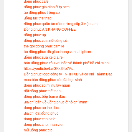
đông phuc cafe
đồng phục gia đình ở tp hcm
áo đồng phục trông xe
đồng fúc the thao
đồng phục quần áo các trường cấp 3 việt nam
Đồng phục AN KHANG COFFEE
đồng phục up
đồng phục vest nữ công sở
the goi dong phuc cam le
áo đồng phuc dh giao thong van tai tphcm
đồng phục sửa xe giá rẻ
bán đồng phục cầu vai bảo vệ thành phố hồ chí minh
https://youtu.be/LwGKkS4o7As
Đồng phục logo công ty TNHH XD và cơ khí Thành Đạt
mua bán đồng phục cũ của học sinh
dong phuc so mi nu tay ngan
đặt đồng phục thể thao
đông phục bếp bán o đau
địa chỉ bán đồ đồng phục ở hồ chí minh
dong phuc ao the duc
địa chỉ đặt đồng phục
dong phuc cho cafe
dong phuc cho nhan vien
mũ đồng phục clb