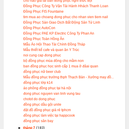
chô nào gia lai bán đồng phục nghi thức đội
Đồng Phục Công Ty Vận Tải Hành Hhách Thanh Loan
Đồng Phục FIS Fountaine
tim mua ao choang đong phuc cho nhan vien tiem nail
Đồng Phục Sàn Giao Dịch Bất Động Sản Tứ Linh
Đồng Phục AutoCon
Đồng Phục PAE KP Electric Công Ty Phan An
Đồng Phục Toàn Hồng Ân
Mẫu Áo Hội Thao Tài Chính Đồng Tháp
Mẫu thiết kế cafe và quan ăn Y Trúc
noi cung cap đong phuc
bộ đồng phục mùa đông cho mầm non
ban đồng phục học sinh cấp 1 mua ở đâai quan
đồng phục nữ beer club
Mẫu đồng phục trường thph Thạch Bàn - Xưởng may đồ...
đồng phục lớp k14
áo phông đồng phục tại hà nội
đong phuc nguyen van linh vung tau
chotot do dong phuc
đồng phục dầu gội unile
đặt đồ đồng phục giá rẻ tphcm
đồng phục làm việc tại happcook
đồng phục sân bay
►
tháng 7
(183)