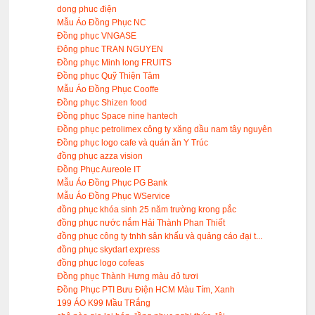
dong phuc điện
Mẫu Áo Đồng Phục NC
Đồng phục VNGASE
Đông phuc TRAN NGUYEN
Đồng phục Minh long FRUITS
Đồng phục Quỹ Thiện Tâm
Mẫu Áo Đồng Phục Cooffe
Đồng phục Shizen food
Đồng phục Space nine hantech
Đồng phục petrolimex công ty xăng dầu nam tây nguyên
Đồng phục logo cafe và quán ăn Y Trúc
đồng phục azza vision
Đồng Phục Aureole IT
Mẫu Áo Đồng Phục PG Bank
Mẫu Áo Đồng Phục WService
đồng phục khóa sinh 25 năm trường krong pắc
đồng phục nước nắm Hải Thành Phan Thiết
đồng phục công ty tnhh sân khấu và quảng cáo đại t...
đồng phục skydart express
đồng phục logo cofeas
Đồng phục Thành Hưng màu đỏ tươi
Đồng Phục PTI Bưu Điện HCM Màu Tím, Xanh
199 ÁO K99 Mầu TRắng