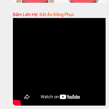
Bấm Liên Hệ:
Đặt Áo Đồng Phục