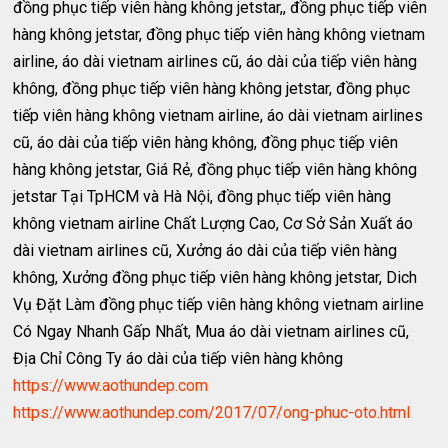
đồng phục tiếp viên hàng không jetstar,, đồng phục tiếp viên
hàng không jetstar, đồng phục tiếp viên hàng không vietnam
airline, áo dài vietnam airlines cũ, áo dài của tiếp viên hàng
không, đồng phục tiếp viên hàng không jetstar, đồng phục
tiếp viên hàng không vietnam airline, áo dài vietnam airlines
cũ, áo dài của tiếp viên hàng không, đồng phục tiếp viên
hàng không jetstar, Giá Rẻ, đồng phục tiếp viên hàng không
jetstar Tại TpHCM và Hà Nội, đồng phục tiếp viên hàng
không vietnam airline Chất Lượng Cao, Cơ Sở Sản Xuất áo
dài vietnam airlines cũ, Xưởng áo dài của tiếp viên hàng
không, Xưởng đồng phục tiếp viên hàng không jetstar, Dich
Vụ Đặt Làm đồng phục tiếp viên hàng không vietnam airline
Có Ngay Nhanh Gấp Nhất, Mua áo dài vietnam airlines cũ,
Địa Chỉ Công Ty áo dài của tiếp viên hàng không
https://www.aothundep.com
https://www.aothundep.com/2017/07/ong-phuc-oto.html