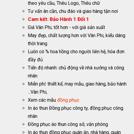
theo yêu cầu, Thêu Logo, Thêu chữ
Tư vấn ân cần, chu đáo và giao hàng tận nơi
Cam kết: Bảo Hành 1 Đổi 1
Giá Vân Phi, tốt hơn - với giá sản xuất
May đẹp, chất lượng hơn với Vân Phi, kiểu dáng
thời trang
Luôn có % hoa hồng cho người liên hệ, hóa đơn
đầy đủ
Tiến độ nhanh: chủ động về nhà xưởng và công
nhân
Miễn phí: thiết kế, may mẫu, giao hàng, bảo hành
...Vân Phi,
Xem các mẫu
đồng phục
In áo thun Đồng phục công ty, đồng phục công
nhân
Đồng phục áo thun công sở, văn phòng
In áo thun đồng phục quán ăn, nhà hàng, quán