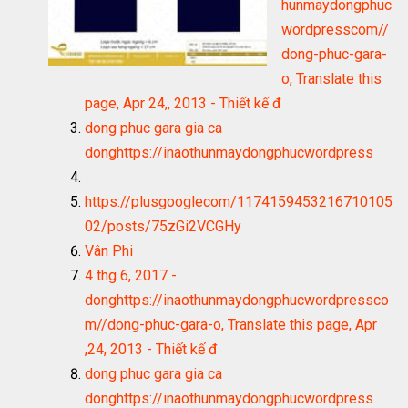
hunmaydongphuc
wordpresscom//
dong-phuc-gara-
o, Translate this
page, Apr 24,, 2013 - Thiết kế đ
dong phuc gara gia ca
donghttps://inaothunmaydongphucwordpress
https://plusgooglecom/1174159453216710105
02/posts/75zGi2VCGHy
Vân Phi
4 thg 6, 2017 -
donghttps://inaothunmaydongphucwordpressco
m//dong-phuc-gara-o, Translate this page, Apr
,24, 2013 - Thiết kế đ
dong phuc gara gia ca
donghttps://inaothunmaydongphucwordpress