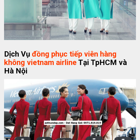
Dịch Vụ
đồng phục tiếp viên hàng
không vietnam airline
Tại TpHCM và
Hà Nội