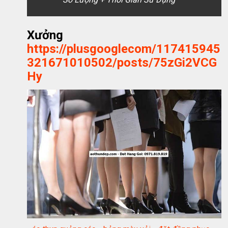
Xưởng
https://plusgooglecom/117415945
321671010502/posts/75zGi2VCG
Hy