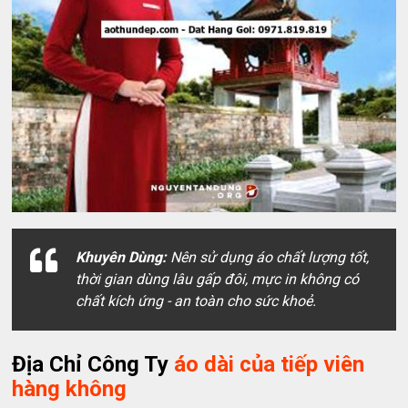
Khuyên Dùng:
Nên sử dụng áo chất lượng tốt,
thời gian dùng lâu gấp đôi, mực in không có
chất kích ứng - an toàn cho sức khoẻ.
Địa Chỉ Công Ty
áo dài của tiếp viên
hàng không