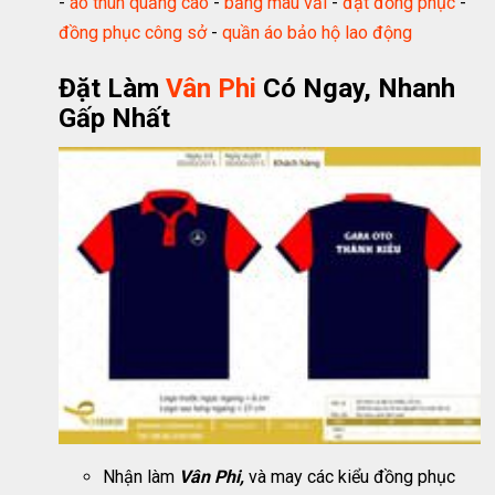
-
áo thun quảng cáo
-
bảng màu vải
-
đặt đồng phục
-
đồng phục công sở
-
quần áo bảo hộ lao động
Đặt Làm
Vân Phi
Có Ngay, Nhanh
Gấp Nhất
Nhận làm
Vân Phi,
và may các kiểu đồng phục