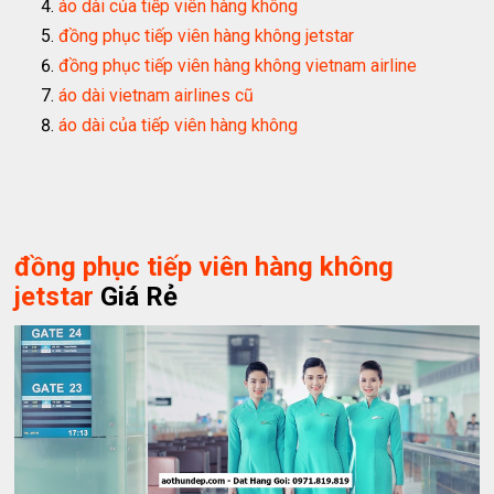
áo dài của tiếp viên hàng không
đồng phục tiếp viên hàng không jetstar
đồng phục tiếp viên hàng không vietnam airline
áo dài vietnam airlines cũ
áo dài của tiếp viên hàng không
đồng phục tiếp viên hàng không
jetstar
Giá Rẻ