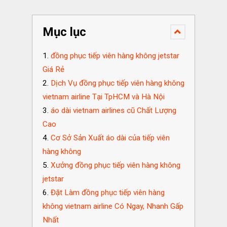
Mục lục
đồng phục tiếp viên hàng không jetstar
Giá Rẻ
Dịch Vụ đồng phục tiếp viên hàng không
vietnam airline Tại TpHCM và Hà Nội
áo dài vietnam airlines cũ Chất Lượng
Cao
Cơ Sở Sản Xuất áo dài của tiếp viên
hàng không
Xưởng đồng phục tiếp viên hàng không
jetstar
Đặt Làm đồng phục tiếp viên hàng
không vietnam airline Có Ngay, Nhanh Gấp
Nhất