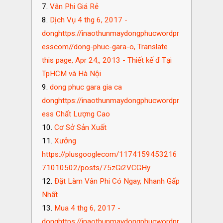
Vân Phi Giá Rẻ
Dịch Vụ 4 thg 6, 2017 -
donghttps://inaothunmaydongphucwordpr
esscom//dong-phuc-gara-o, Translate
this page, Apr 24,, 2013 - Thiết kế đ Tại
TpHCM và Hà Nội
dong phuc gara gia ca
donghttps://inaothunmaydongphucwordpr
ess Chất Lượng Cao
Cơ Sở Sản Xuất
Xưởng
https://plusgooglecom/1174159453216
71010502/posts/75zGi2VCGHy
Đặt Làm Vân Phi Có Ngay, Nhanh Gấp
Nhất
Mua 4 thg 6, 2017 -
donghttps://inaothunmaydongphucwordpr