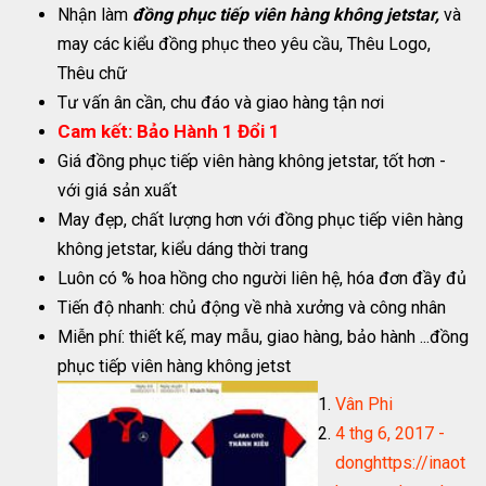
Nhận làm
đồng phục tiếp viên hàng không jetstar,
và
may các kiểu đồng phục theo yêu cầu, Thêu Logo,
Thêu chữ
Tư vấn ân cần, chu đáo và giao hàng tận nơi
Cam kết: Bảo Hành 1 Đổi 1
Giá đồng phục tiếp viên hàng không jetstar, tốt hơn -
với giá sản xuất
May đẹp, chất lượng hơn với đồng phục tiếp viên hàng
không jetstar, kiểu dáng thời trang
Luôn có % hoa hồng cho người liên hệ, hóa đơn đầy đủ
Tiến độ nhanh: chủ động về nhà xưởng và công nhân
Miễn phí: thiết kế, may mẫu, giao hàng, bảo hành ...đồng
phục tiếp viên hàng không jetst
Vân Phi
4 thg 6, 2017 -
donghttps://inaot