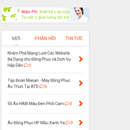
MỚI
PHẢN HỒI
TIN TỨC
Khám Phá Mạng Lưới Các Website
Đa Dạng cho Đồng Phục và Dịch Vụ
Hấp Dẫn
0
Tập Đoàn Masan - May Đồng Phục
Áo Thun Tại ATD
0
50 Áo HABI Màu Đen Phối Cam
0
Áo Đồng Phục HP Mầu Xanh Ya
0