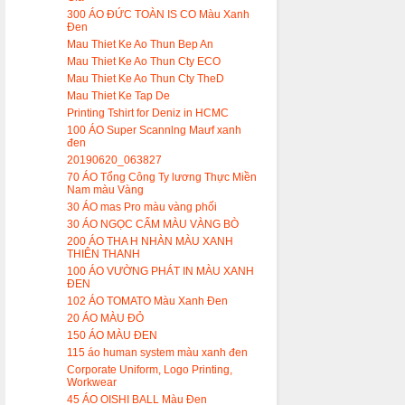
300 ÁO ĐỨC TOÀN IS CO Màu Xanh
Đen
Mau Thiet Ke Ao Thun Bep An
Mau Thiet Ke Ao Thun Cty ECO
Mau Thiet Ke Ao Thun Cty TheD
Mau Thiet Ke Tap De
Printing Tshirt for Deniz in HCMC
100 ÁO Super Scannlng Maưf xanh
đen
20190620_063827
70 ÁO Tổng Công Ty lương Thực Miền
Nam màu Vàng
30 ÁO mas Pro màu vàng phối
30 ÁO NGỌC CẨM MÀU VÀNG BÒ
200 ÁO THA H NHÀN MÀU XANH
THIÊN THANH
100 ÁO VƯỜNG PHÁT IN MÀU XANH
ĐEN
102 ÁO TOMATO Màu Xanh Đen
20 ÁO MÀU ĐỎ
150 ÁO MÀU ĐEN
115 áo human system màu xanh đen
Corporate Uniform, Logo Printing,
Workwear
45 ÁO OISHI BALL Màu Đen