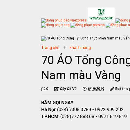
Trang chủ
khách hàng
70 ÁO Tổng Công
Nam màu Vàng
0
Cây Cổ Vũ
6/19/2019
Edit this
BẤM GỌI NGAY
:
Hà Nội
: (024) 7308 3789 - 0972 999 202
TP.HCM
: (028)777 888 68 - 0971 819 819