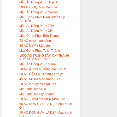
Mẫu Áo Đồng Phục BEATA
100 AO SOQI Màu Xanh ya
Mẫu Áo Đồng Phục Newtec
Mẫu Đồng Phục Rèm Quốc Huy
Áo+Nón
Mẫu Áo Đồng Phục FRA
Mâu Áo Đồng Phục QB
Mẫu Đồng Phục Bến Thanh
72 ÁO ecco màu trắng
30 ÁO MYMY Màu đỏ
Mau Đồng Phục Toàn Thắng
1000 ÁO TRUNG TÂM CHÍ THÀNH
PHỐ HCM Màu Trắng
Mẫu Áo Đồng Phục Made
20 ÁO giữ trẻ nụ hồng màu đỏ đô
20 ÁO ĐẶT LÀ GI Màu Xanh ya
45 ÁO KOTra Màu Xanh Bích
30 ÁO Industries Màu đen
Mau Thiet Ke SiCa
Mau Thiet Ke Cty Sodexo
10 ÁO THẨM MỸ VIỆN MÀU TÍM
50 ÁO ĐƠN GIAN LÀ ĐẸP Màu Xanh
Gia
50 ÁO ĐƠN GIẢN LÀ ĐẸP Màu Xanh
Gia