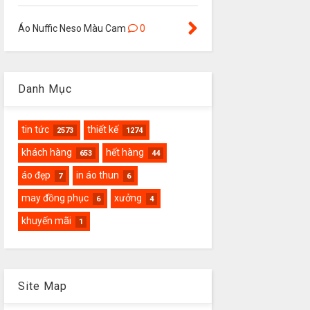
Áo Nuffic Neso Màu Cam
0
Danh Mục
tin tức
thiết kế
2573
1274
khách hàng
hết hàng
653
44
áo đẹp
in áo thun
7
6
may đồng phục
xưởng
6
4
khuyến mãi
1
Site Map