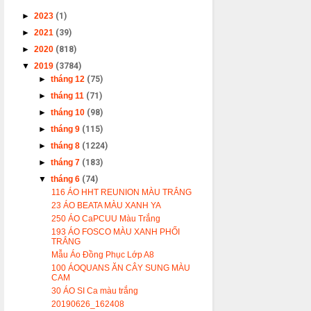
►
2023
(1)
►
2021
(39)
►
2020
(818)
▼
2019
(3784)
►
tháng 12
(75)
►
tháng 11
(71)
►
tháng 10
(98)
►
tháng 9
(115)
►
tháng 8
(1224)
►
tháng 7
(183)
▼
tháng 6
(74)
116 ÁO HHT REUNION MÀU TRẮNG
23 ÁO BEATA MÀU XANH YA
250 ÁO CaPCUU Màu Trắng
193 ÁO FOSCO MÀU XANH PHỐI
TRẮNG
Mẫu Áo Đồng Phục Lớp A8
100 ÁOQUANS ĂN CÂY SUNG MÀU
CAM
30 ÁO SI Ca màu trắng
20190626_162408