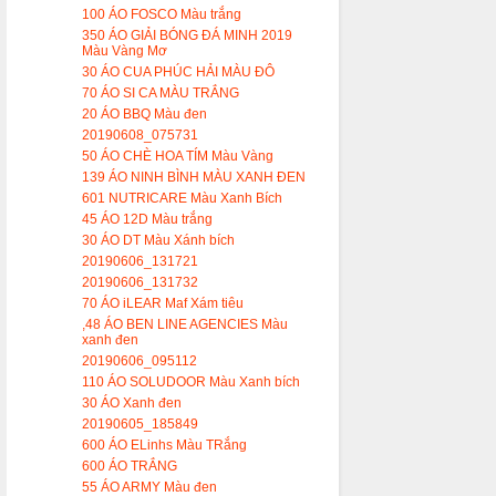
100 ÁO FOSCO Màu trắng
350 ÁO GIẢI BÓNG ĐÁ MINH 2019
Màu Vàng Mơ
30 ÁO CUA PHÚC HẢI MÀU ĐÔ
70 ÁO SI CA MÀU TRẮNG
20 ÁO BBQ Màu đen
20190608_075731
50 ÁO CHÈ HOA TÍM Màu Vàng
139 ÁO NINH BÌNH MÀU XANH ĐEN
601 NUTRICARE Màu Xanh Bích
45 ÁO 12D Màu trắng
30 ÁO DT Màu Xánh bích
20190606_131721
20190606_131732
70 ÁO iLEAR Maf Xám tiêu
,48 ÁO BEN LINE AGENCIES Màu
xanh đen
20190606_095112
110 ÁO SOLUDOOR Màu Xanh bích
30 ÁO Xanh đen
20190605_185849
600 ÁO ELinhs Màu TRắng
600 ÁO TRẮNG
55 ÁO ARMY Màu đen