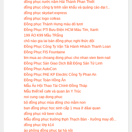
đồng phục nước nắm Hải Thành Phan Thiết
đồng phục công ty tnhh sân khấu và quảng cáo đại t...
đồng phục skydart express
đồng phục logo cofeas
Đồng phục Thành Hưng màu đỏ tươi
Đồng Phục PTI Bưu Điện HCM Màu Tím, Xanh
199 ÁO K99 Mầu TRắng
chô nào gia lai bán đồng phục nghi thức đội
Đồng Phục Công Ty Vận Tải Hành Hhách Thanh Loan
Đồng Phục FIS Fountaine
tim mua ao choang đong phuc cho nhan vien tiem nail
Đồng Phục Sàn Giao Dịch Bất Động Sản Tứ Linh
Đồng Phục AutoCon
Đồng Phục PAE KP Electric Công Ty Phan An
Đồng Phục Toàn Hồng Ân
Mẫu Áo Hội Thao Tài Chính Đồng Tháp
Mẫu thiết kế cafe và quan ăn Y Trúc
noi cung cap đong phuc
bộ đồng phục mùa đông cho mầm non
ban đồng phục học sinh cấp 1 mua ở đâai quan
đồng phục nữ beer club
Mẫu đồng phục trường thph Thạch Bàn - Xưởng may đồ...
đồng phục lớp k14
áo phông đồng phục tại hà nội