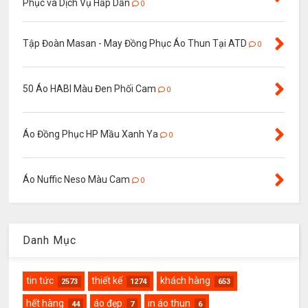
Phục và Dịch Vụ Hấp Dẫn
0
Tập Đoàn Masan - May Đồng Phục Áo Thun Tại ATD
0
50 Áo HABI Màu Đen Phối Cam
0
Áo Đồng Phục HP Mầu Xanh Ya
0
Áo Nuffic Neso Màu Cam
0
Danh Mục
tin tức
thiết kế
khách hàng
2573
1274
653
hết hàng
áo đẹp
in áo thun
44
7
6