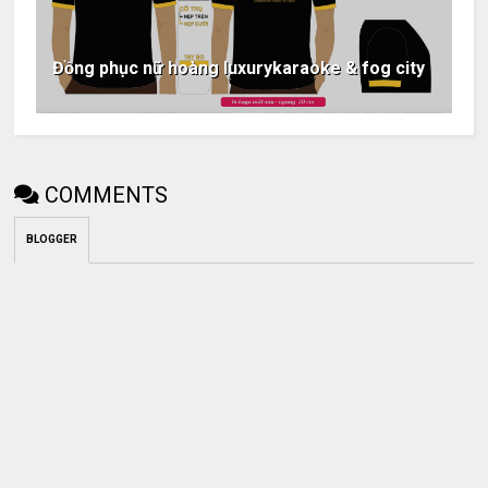
Đồng phục nữ hoàng luxurykaraoke & fog city
COMMENTS
BLOGGER