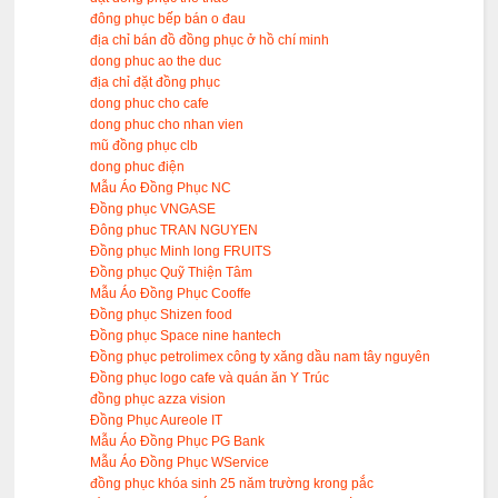
đông phục bếp bán o đau
địa chỉ bán đồ đồng phục ở hồ chí minh
dong phuc ao the duc
địa chỉ đặt đồng phục
dong phuc cho cafe
dong phuc cho nhan vien
mũ đồng phục clb
dong phuc điện
Mẫu Áo Đồng Phục NC
Đồng phục VNGASE
Đông phuc TRAN NGUYEN
Đồng phục Minh long FRUITS
Đồng phục Quỹ Thiện Tâm
Mẫu Áo Đồng Phục Cooffe
Đồng phục Shizen food
Đồng phục Space nine hantech
Đồng phục petrolimex công ty xăng dầu nam tây nguyên
Đồng phục logo cafe và quán ăn Y Trúc
đồng phục azza vision
Đồng Phục Aureole IT
Mẫu Áo Đồng Phục PG Bank
Mẫu Áo Đồng Phục WService
đồng phục khóa sinh 25 năm trường krong pắc