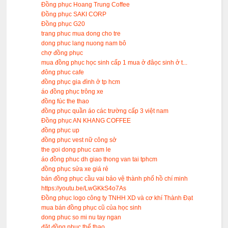
Đồng phục Hoang Trung Coffee
Đồng phục SAKI CORP
Đồng phục G20
trang phuc mua dong cho tre
dong phuc lang nuong nam bô
chợ đồng phục
mua đồng phục học sinh cấp 1 mua ở đâọc sinh ở t...
đông phuc cafe
đồng phục gia đình ở tp hcm
áo đồng phục trông xe
đồng fúc the thao
đồng phục quần áo các trường cấp 3 việt nam
Đồng phục AN KHANG COFFEE
đồng phục up
đồng phục vest nữ công sở
the goi dong phuc cam le
áo đồng phuc dh giao thong van tai tphcm
đồng phục sửa xe giá rẻ
bán đồng phục cầu vai bảo vệ thành phố hồ chí minh
https://youtu.be/LwGKkS4o7As
Đồng phục logo công ty TNHH XD và cơ khí Thành Đạt
mua bán đồng phục cũ của học sinh
dong phuc so mi nu tay ngan
đặt đồng phục thể thao