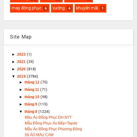
may đồng phục
xưởng
khuyến mãi
6
4
1
Site Map
►
2023
(1)
►
2021
(39)
►
2020
(818)
▼
2019
(3784)
►
tháng 12
(75)
►
tháng 11
(71)
►
tháng 10
(98)
►
tháng 9
(115)
▼
tháng 8
(1224)
Mâu Áo Đồng Phục DH NTT
Mẫu Đồng Phục Áo Bếp+Tapde
Mẫu Áo Đồng Phục Phương Đông
56 ÁO MÀU CAM