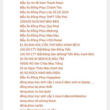
Mẫu Áo Sơ Mi Nam Thanh Nhan
Mẫu Áo Đồng Phục Chánh Thu
Mẫu Áo Đồng Phục Lớp 20.1D 2019
Mẫu Áo Đồng Phục THPT Trần Phú
100AOS SUSI NHÍ MÀU ĐEN
Mẫu Áo Đồng Phục Quý Phat
Mẫu Áo Đồng Phục MeKong
Mẫu Áo Đồng Phục Màu Nâu
Mẫu Áo Đồng Phục USG Robal
61 ÁO ĐẠI HỌC CẦN THƠ MÀU XANH BÍCH
100 ÁO CTY Bất Động Sản Đồng Tiến
100 ÁO CTY Bất Động Sản aĐôngf Tiến Màu Xanh Bích
20 ÁO WS W SERVICE MÀU TÍM
40000 ÁO Vân Châu Màu Trắng
20 áo Ngọc Thảo Màu Xanh Gia
60 ÁO ROCK KING MÀU ĐEN
Mẫu Áo Đồng Phục Happytree
đồng phục học sinh cấp 1 mua ở đâoc sinh re depep ...
đồng phục tại phan thiết
đong phuc nu hai quan
đồng phục học sinh cấp 1 mua ở đâocsinhtieuhoc
dong phuc nữ phong kham
đồng phuc camle