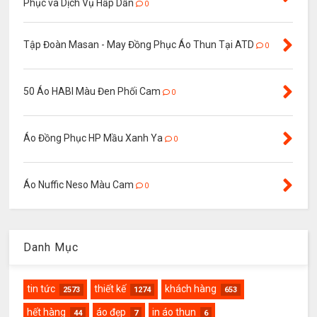
Phục và Dịch Vụ Hấp Dẫn
0
Tập Đoàn Masan - May Đồng Phục Áo Thun Tại ATD
0
50 Áo HABI Màu Đen Phối Cam
0
Áo Đồng Phục HP Mầu Xanh Ya
0
Áo Nuffic Neso Màu Cam
0
Danh Mục
tin tức
thiết kế
khách hàng
2573
1274
653
hết hàng
áo đẹp
in áo thun
44
7
6