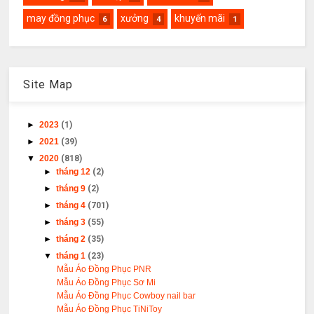
may đồng phục
xưởng
khuyến mãi
6
4
1
Site Map
►
2023
(1)
►
2021
(39)
▼
2020
(818)
►
tháng 12
(2)
►
tháng 9
(2)
►
tháng 4
(701)
►
tháng 3
(55)
►
tháng 2
(35)
▼
tháng 1
(23)
Mẫu Áo Đồng Phục PNR
Mẫu Áo Đồng Phục Sơ Mi
Mẫu Áo Đồng Phục Cowboy nail bar
Mẫu Áo Đồng Phục TiNiToy