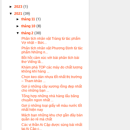
►
2023
(1)
▼
2021
(39)
►
tháng 11
(1)
►
tháng 10
(8)
▼
tháng 2
(30)
Phân tích nhân vật Tràng từ tác phẩm
Vợ nhặt – Bức...
Phân tích nhân vật Phương Định từ tác
phẩm Những n...
Bồi hồi cảm xúc với bài phân tích bài
thơ Viếng lă...
Khám phá TOP các máy đo chất lượng
không khí hàng ...
Chọn keo dán nhựa tốt nhất thị trường
– Tham khảo ...
Gợi ý những cây xương rồng đẹp nhất
cho những bạn ...
Tổng hợp những nhà hàng lẩu băng
chuyền ngon nhất ...
Gợi ý những loại giấy vẽ màu nước tốt
nhất hiện nay
Mách bạn những khu chợ gần đây bán
quần áo rẻ mà chất
Các vị thần Ai Cập được sùng bái nhất
tại Ai Cập c...