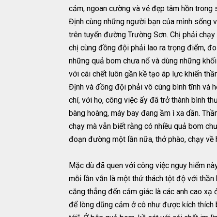
cảm, ngoan cường và vẻ đẹp tâm hồn trong s
Định cùng những người bạn của mình sống v
trên tuyến đường Trường Sơn. Chị phải chạy
chị cùng đồng đội phải lao ra trọng điểm, đ
những quả bom chưa nổ và dùng những khối 
với cái chết luôn gần kề tạo áp lực khiến th
Định và đồng đội phải vô cùng bình tĩnh và 
chí, với họ, công việc ấy đã trở thành bình t
bàng hoàng, máy bay đang ầm ì xa dần. Thần
chạy mà vẫn biết rằng có nhiều quả bom chưa 
đoạn đường một lần nữa, thở phào, chạy về 
Mặc dù đã quen với công việc nguy hiểm này
mỗi lần vẫn là một thử thách tột độ với thầ
căng thẳng đến cảm giác là các anh cao xạ ở
để lòng dũng cảm ở cô như được kích thích b