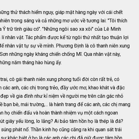
ững thử thách hiểm nguy, giáp mặt hàng ngày với cái chết
iên trong sáng và cả những mơ ước về tương lai: "Tôi thích
a Ý trữ tình giàu có". "Những ngôi sao xa xôi" của Lê Minh
lí nhân vật. Tác phẩm được kể từ ngôi thứ nhất tạo thuận lợi
 để nhân vật tự sự về mình. Phương Định là cô thanh niên xung
Sơn những ngày kháng chiến chống Mĩ. Qua nhân vật này,
 những năm tháng hào hùng ấy.
i, cô gái thanh niên xung phong tuổi đời còn rất trẻ, có
 các anh, các chị trong trẻo, đầy ước mơ, khao khát và đặc
m đẹp về gia đình như kỉ niệm về người mẹ trên căn gác nhỏ
bạn bè, mái trường,... là hành trang để các anh, các chị mang
đạn họ chiến đấu và hoàn thành nhiệm vụ một cách ngoan
 giây yếu lòng, lo lắng? Ai bảo tâm hồn họ là thép là đá?
 súng phát nổ. Thần kinh họ cũng căng ra khi quan sát trái
sự khác biệt ở họ là các anh các chị đã giữ được tâm hồn