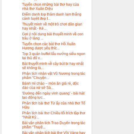
Tuyển chọn những bài thơ hay của
nhà thơ Xuân Diệu
Điểm danh top thăm danh lam thắng
cảnh tuyệt đẹp t...
Thuyết minh về một trò chơi dân gian
hay nhất - Ké...
Gợi ý nội dung bài thuyết minh về con
trâu ở làng ...
Tuyển chọn các bài thơ Hồ Xuân
Hương được yêu thíc...
Top 3 quán buffet lẩu nướng siêu ngon
tại thủ đô v...
Bài thuyết minh về cây bút bi hay nhất
sẽ không là...
Phân tích nhân vật Vũ Nương trong tác
phẩm "Chuyện...
Bánh mì chảo – món ăn giá rẻ, độc
đáo của xứ sở Sà...
'Đường đến ngày vinh quang' - bài hát
tạo động lực...
Phân tích bài thơ Từ ấy của nhà thơ Tố
Hữu
Phân tích bài thơ Chiều tối trích tập thơ
“Nhật Ký...
Bài văn phân tích Trao Duyên trong tác
phẩm “Truyệ...
Bài văn phân tích bài thơ Vội Vàng hay