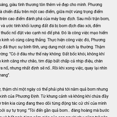
áng, giàu tình thương tôn thêm vẻ đẹp cho mình. Phương
à chiến đấu trên một cao điểm, giữa một vùng trọng điểm
 trên cao điểm đánh phá của máy bay địch. Sau mỗi trận bom,
o và ước tính khối lượng đất đá bị bom địch đào xới, đếm
thuốc nổ đặt vào cạnh nó để phá. Đó là công việc mạo hiểm
ần kinh vô cùng căng thẳng. Thực hiện công việc đó, Phương
họ đã thực sự bình tĩnh, ung dung một cách lạ thường. Thậm
hường: "Có ở đâu như thế này không: Đất bốc khói, không khí
 kinh căng như chão, tim đập bất chấp cả nhịp điệu, chân
nổ, nhưng nhất định sẽ nổ...Rồi khi xong việc, quay lại nhìn
hang".
, thậm chí một ngày có thể phải phá tới năm quả bom nhưng
n kinh của Phương Định. Từ khung cảnh và không khí chứa đầy
 trên kia cùng đang theo dõi từng động tác cử chỉ của mình
ởi sự tự trọng: ''Tôi đến gần quả bom... đàng hoàng mà bước