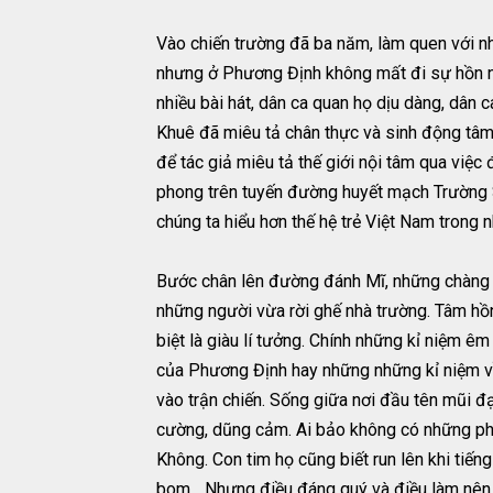
Vào chiến trường đã ba năm, làm quen với nh
nhưng ở Phương Định không mất đi sự hồn nh
nhiều bài hát, dân ca quan họ dịu dàng, dân c
Khuê đã miêu tả chân thực và sinh động tâm 
để tác giả miêu tả thế giới nội tâm qua việc
phong trên tuyến đường huyết mạch Trường 
chúng ta hiểu hơn thế hệ trẻ Việt Nam trong
Bước chân lên đường đánh Mĩ, những chàng tra
những người vừa rời ghế nhà trường. Tâm hồn
biệt là giàu lí tưởng. Chính những kỉ niệm ê
của Phương Định hay những những kỉ niệm về 
vào trận chiến. Sống giữa nơi đầu tên mũi 
cường, dũng cảm. Ai bảo không có những phút
Không. Con tim họ cũng biết run lên khi tiếng
bom... Nhưng điều đáng quý và điều làm nên 