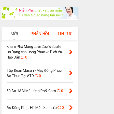
MỚI
PHẢN HỒI
TIN TỨC
Khám Phá Mạng Lưới Các Website
Đa Dạng cho Đồng Phục và Dịch Vụ
Hấp Dẫn
0
Tập Đoàn Masan - May Đồng Phục
Áo Thun Tại ATD
0
50 Áo HABI Màu Đen Phối Cam
0
Áo Đồng Phục HP Mầu Xanh Ya
0