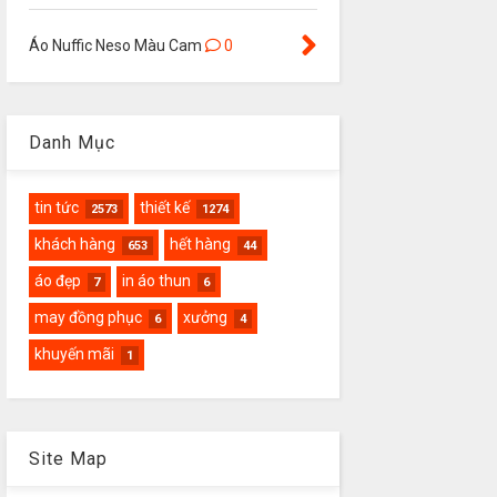
Áo Nuffic Neso Màu Cam
0
Danh Mục
tin tức
thiết kế
2573
1274
khách hàng
hết hàng
653
44
áo đẹp
in áo thun
7
6
may đồng phục
xưởng
6
4
khuyến mãi
1
Site Map