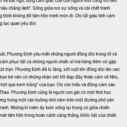
lìm và bất ngờ, từng cảm giác của con người như cũng trở nên
 hiệu chẳng lành". Sống giữa nơi sự sống và cái chết tranh
g Định không để tâm hồn mình mòn đi. Chị rất giàu tình cảm
g lạc quan yêu đời.
 sát, Phương Định yêu mến những người đồng đội trong tổ và
à cảm phục tất cả những người chiến sĩ mà hằng đêm cô gặp
 trận. Phương Định đã lo lắng, sốt ruột khi đồng đội lên cao
 bạn bè nên có những nhận xét tốt đẹp đầy thiện cảm về Nho,
ư một que kem trắng" của bạn. Chị còn hiểu và đồng cảm sâu
 Thao. Phương Định cũng là người con gái có một thời học
hương trong một căn buồng nhỏ nằm trên một đường phố yên
tranh. Những kỉ niệm ấy luôn sống lại trong cô giữa chiến
 mát tâm hồn trong hoàn cảnh căng thẳng, khốc liệt của chiến