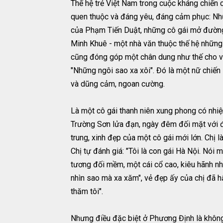
Thế hệ trẻ Việt Nam trong cuộc kháng chiến
quen thuộc và đáng yêu, đáng cảm phục: Những
của Phạm Tiến Duật, những cô gái mở đường 
Minh Khuê - một nhà văn thuộc thế hệ những 
cũng đóng góp một chân dung như thế cho v
"Những ngôi sao xa xôi". Đó là một nữ chiến 
và dũng cảm, ngoan cường.
Là một cô gái thanh niên xung phong có nh
Trường Sơn lửa đạn, ngày đêm đối mặt với đ
trung, xinh đẹp của một cô gái mới lớn. Chị 
Chị tự đánh giá: "Tôi là con gái Hà Nội. Nói m
tương đối mềm, một cái cổ cao, kiêu hãnh như
nhìn sao mà xa xăm", vẻ đẹp ấy của chị đã hấ
thăm tôi".
Nhưng điều đặc biệt ở Phương Định là không 