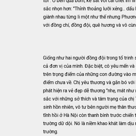
tới". Ở bên quả bom, kề sát với cái chết im 
sắc nhọn hơn: "Thỉnh thoảng lưỡi xẻng... dấu
giành nhau từng li một như thế nhưng Phươn
với đồng chí, đồng đội, quê hương và vô cùn
Giống như hai người đồng đội trong tổ trinh
cả đơn vị của mình. Đặc biệt, cô yêu mến v
trên trọng điểm của những con đường vào mặt
điểm chưa về. Chị yêu thương và gắn bó với
phát hiện ra vẻ đẹp dễ thương "nhẹ, mát nh
sắc với những sở thích và tâm trạng của chị
sinh hồn nhiên, vô tư bên người mẹ thân t
tĩnh hồi ở Hà Nội còn thanh bình trước chiến 
trường dữ dội. Nó là niềm khao khát làm dịu
trường.