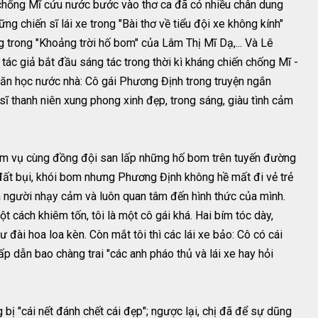
 chống Mĩ cứu nước bước vào thơ ca đã có nhiều chân dung
 chiến sĩ lái xe trong "Bài thơ về tiểu đội xe không kính"
trong "Khoảng trời hố bom" của Lâm Thị Mĩ Dạ,... Và Lê
tác giả bắt đầu sáng tác trong thời kì kháng chiến chống Mĩ -
ăn học nước nhà: Cô gái Phương Định trong truyện ngắn
sĩ thanh niên xung phong xinh đẹp, trong sáng, giàu tình cảm
iệm vụ cùng đồng đội san lấp những hố bom trên tuyến đường
ất bụi, khói bom nhưng Phương Định không hề mất đi vẻ trẻ
là người nhạy cảm và luôn quan tâm đến hình thức của mình.
ột cách khiêm tốn, tôi là một cô gái khá. Hai bím tóc dày,
 đài hoa loa kèn. Còn mắt tôi thì các lái xe bảo: Cô có cái
p dẫn bao chàng trai "các anh pháo thủ và lái xe hay hỏi
bị "cái nết đánh chết cái đẹp"; ngược lại, chị đã để sự dũng