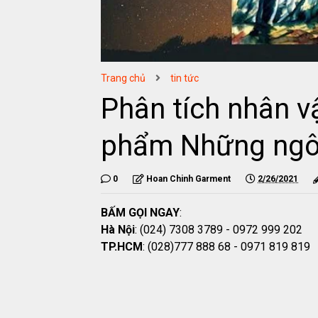
Trang chủ
tin tức
Phân tích nhân v
phẩm Những ngôi
0
Hoan Chinh Garment
2/26/2021
BẤM GỌI NGAY
:
Hà Nội
: (024) 7308 3789 - 0972 999 202
TP.HCM
: (028)777 888 68 - 0971 819 819