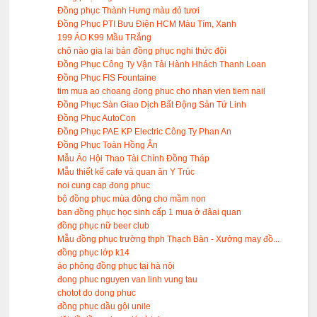
Đồng phục Thành Hưng màu đỏ tươi
Đồng Phục PTI Bưu Điện HCM Màu Tím, Xanh
199 ÁO K99 Mầu TRắng
chô nào gia lai bán đồng phục nghi thức đội
Đồng Phục Công Ty Vận Tải Hành Hhách Thanh Loan
Đồng Phục FIS Fountaine
tim mua ao choang đong phuc cho nhan vien tiem nail
Đồng Phục Sàn Giao Dịch Bất Động Sản Tứ Linh
Đồng Phục AutoCon
Đồng Phục PAE KP Electric Công Ty Phan An
Đồng Phục Toàn Hồng Ân
Mẫu Áo Hội Thao Tài Chính Đồng Tháp
Mẫu thiết kế cafe và quan ăn Y Trúc
noi cung cap đong phuc
bộ đồng phục mùa đông cho mầm non
ban đồng phục học sinh cấp 1 mua ở đâai quan
đồng phục nữ beer club
Mẫu đồng phục trường thph Thạch Bàn - Xưởng may đồ...
đồng phục lớp k14
áo phông đồng phục tại hà nội
đong phuc nguyen van linh vung tau
chotot do dong phuc
đồng phục dầu gội unile