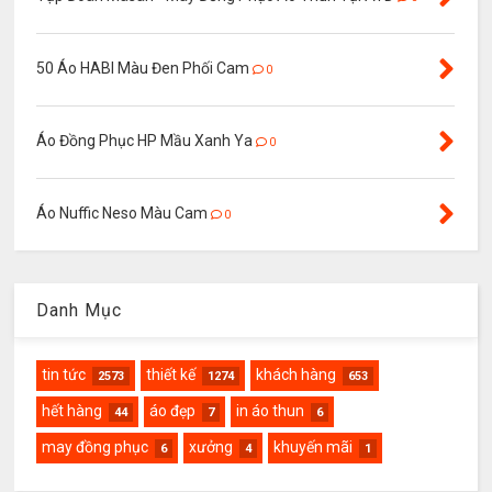
50 Áo HABI Màu Đen Phối Cam
0
Áo Đồng Phục HP Mầu Xanh Ya
0
Áo Nuffic Neso Màu Cam
0
Danh Mục
tin tức
thiết kế
khách hàng
2573
1274
653
hết hàng
áo đẹp
in áo thun
44
7
6
may đồng phục
xưởng
khuyến mãi
6
4
1