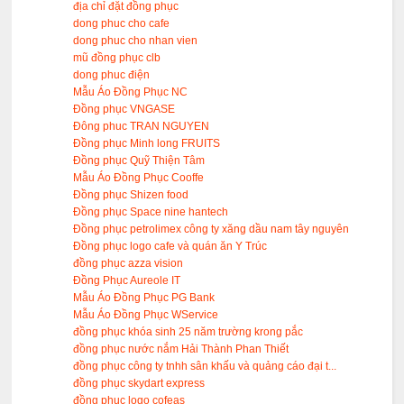
địa chỉ đặt đồng phục
dong phuc cho cafe
dong phuc cho nhan vien
mũ đồng phục clb
dong phuc điện
Mẫu Áo Đồng Phục NC
Đồng phục VNGASE
Đông phuc TRAN NGUYEN
Đồng phục Minh long FRUITS
Đồng phục Quỹ Thiện Tâm
Mẫu Áo Đồng Phục Cooffe
Đồng phục Shizen food
Đồng phục Space nine hantech
Đồng phục petrolimex công ty xăng dầu nam tây nguyên
Đồng phục logo cafe và quán ăn Y Trúc
đồng phục azza vision
Đồng Phục Aureole IT
Mẫu Áo Đồng Phục PG Bank
Mẫu Áo Đồng Phục WService
đồng phục khóa sinh 25 năm trường krong pắc
đồng phục nước nắm Hải Thành Phan Thiết
đồng phục công ty tnhh sân khấu và quảng cáo đại t...
đồng phục skydart express
đồng phục logo cofeas