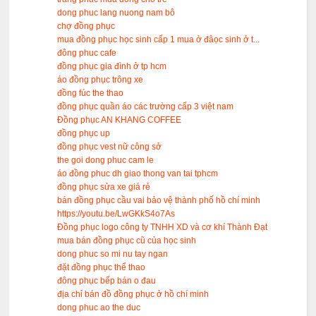
dong phuc lang nuong nam bô
chợ đồng phục
mua đồng phục học sinh cấp 1 mua ở đâọc sinh ở t...
đông phuc cafe
đồng phục gia đình ở tp hcm
áo đồng phục trông xe
đồng fúc the thao
đồng phục quần áo các trường cấp 3 việt nam
Đồng phục AN KHANG COFFEE
đồng phục up
đồng phục vest nữ công sở
the goi dong phuc cam le
áo đồng phuc dh giao thong van tai tphcm
đồng phục sửa xe giá rẻ
bán đồng phục cầu vai bảo vệ thành phố hồ chí minh
https://youtu.be/LwGKkS4o7As
Đồng phục logo công ty TNHH XD và cơ khí Thành Đạt
mua bán đồng phục cũ của học sinh
dong phuc so mi nu tay ngan
đặt đồng phục thể thao
đông phục bếp bán o đau
địa chỉ bán đồ đồng phục ở hồ chí minh
dong phuc ao the duc