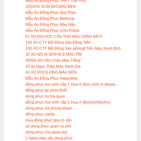
Mẫu Áo Đồng Phục THPT Trần Phú
100AOS SUSI NHÍ MÀU ĐEN
Mẫu Áo Đồng Phục Quý Phat
Mẫu Áo Đồng Phục MeKong
Mẫu Áo Đồng Phục Màu Nâu
Mẫu Áo Đồng Phục USG Robal
61 ÁO ĐẠI HỌC CẦN THƠ MÀU XANH BÍCH
100 ÁO CTY Bất Động Sản Đồng Tiến
100 ÁO CTY Bất Động Sản aĐôngf Tiến Màu Xanh Bích
20 ÁO WS W SERVICE MÀU TÍM
40000 ÁO Vân Châu Màu Trắng
20 áo Ngọc Thảo Màu Xanh Gia
60 ÁO ROCK KING MÀU ĐEN
Mẫu Áo Đồng Phục Happytree
đồng phục học sinh cấp 1 mua ở đâoc sinh re depep ...
đồng phục tại phan thiết
đong phuc nu hai quan
đồng phục học sinh cấp 1 mua ở đâocsinhtieuhoc
dong phuc nữ phong kham
đồng phuc camle
mua đồng phục spa có sẳn
ao dong phuc quan ca phe
dong phuc cho quan bar
ý nghia màu sắc dong phục