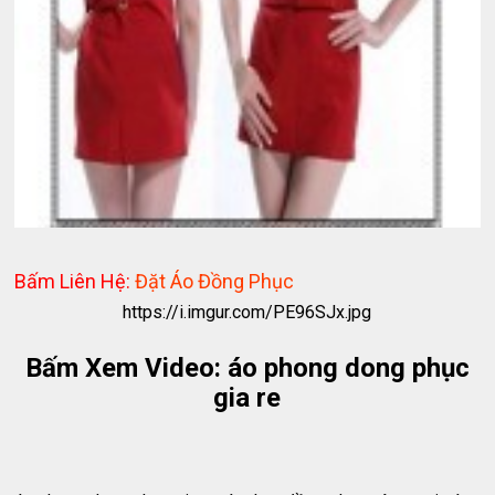
Bấm Liên Hệ:
Đặt Áo Đồng Phục
https://i.imgur.com/PE96SJx.jpg
Bấm Xem Video: áo phong dong phục
gia re