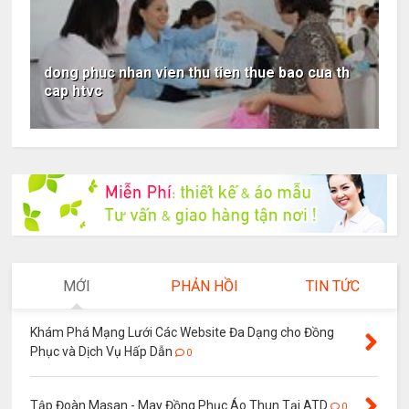
dong phuc nhan vien thu tien thue bao cua th
cap htvc
MỚI
PHẢN HỒI
TIN TỨC
Khám Phá Mạng Lưới Các Website Đa Dạng cho Đồng
Phục và Dịch Vụ Hấp Dẫn
0
Tập Đoàn Masan - May Đồng Phục Áo Thun Tại ATD
0