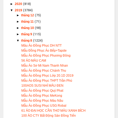
►
2020
(818)
▼
2019
(3784)
►
tháng 12
(75)
►
tháng 11
(71)
►
tháng 10
(98)
►
tháng 9
(115)
▼
tháng 8
(1224)
Mâu Áo Đồng Phục DH NTT
Mẫu Đồng Phục Áo Bếp+Tapde
Mẫu Áo Đồng Phục Phương Đông
56 ÁO MÀU CAM
Mẫu Áo Sơ Mi Nam Thanh Nhan
Mẫu Áo Đồng Phục Chánh Thu
Mẫu Áo Đồng Phục Lớp 20.1D 2019
Mẫu Áo Đồng Phục THPT Trần Phú
100AOS SUSI NHÍ MÀU ĐEN
Mẫu Áo Đồng Phục Quý Phat
Mẫu Áo Đồng Phục MeKong
Mẫu Áo Đồng Phục Màu Nâu
Mẫu Áo Đồng Phục USG Robal
61 ÁO ĐẠI HỌC CẦN THƠ MÀU XANH BÍCH
100 ÁO CTY Bất Động Sản Đồng Tiến