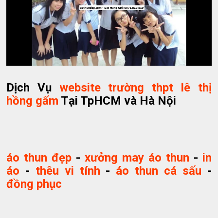
Dịch Vụ
website trường thpt lê thị
hồng gấm
Tại TpHCM và Hà Nội
áo thun đẹp
-
xưởng may áo thun
-
in
áo
-
thêu vi tính
-
áo thun cá sấu
-
đồng phục