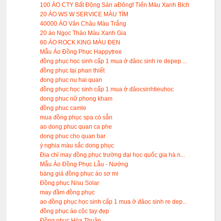
100 ÁO CTY Bất Động Sản aĐôngf Tiến Màu Xanh Bích
20 ÁO WS W SERVICE MÀU TÍM
40000 ÁO Vân Châu Màu Trắng
20 áo Ngọc Thảo Màu Xanh Gia
60 ÁO ROCK KING MÀU ĐEN
Mẫu Áo Đồng Phục Happytree
đồng phục học sinh cấp 1 mua ở đâoc sinh re depep ...
đồng phục tại phan thiết
đong phuc nu hai quan
đồng phục học sinh cấp 1 mua ở đâocsinhtieuhoc
dong phuc nữ phong kham
đồng phuc camle
mua đồng phục spa có sẳn
ao dong phuc quan ca phe
dong phuc cho quan bar
ý nghia màu sắc dong phục
Địa chỉ may đồng phục trường đại học quốc gia hà n...
Mẫu Áo Đồng Phục Lẫu - Nướng
bàng giá đồng phục áo sơ mi
Đồng phục Nisu Solar
may đầm đồng phục
ao đồng phục học sinh cấp 1 mua ở đâoc sinh re dep...
đồng phục áo cộc tay đẹp
Đồng phục Hòa Thuận