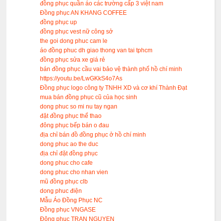
đồng phục quần áo các trường cấp 3 việt nam
Đồng phục AN KHANG COFFEE
đồng phục up
đồng phục vest nữ công sở
the goi dong phuc cam le
áo đồng phuc dh giao thong van tai tphcm
đồng phục sửa xe giá rẻ
bán đồng phục cầu vai bảo vệ thành phố hồ chí minh
https://youtu.be/LwGKkS4o7As
Đồng phục logo công ty TNHH XD và cơ khí Thành Đạt
mua bán đồng phục cũ của học sinh
dong phuc so mi nu tay ngan
đặt đồng phục thể thao
đông phục bếp bán o đau
địa chỉ bán đồ đồng phục ở hồ chí minh
dong phuc ao the duc
địa chỉ đặt đồng phục
dong phuc cho cafe
dong phuc cho nhan vien
mũ đồng phục clb
dong phuc điện
Mẫu Áo Đồng Phục NC
Đồng phục VNGASE
Đông phuc TRAN NGUYEN