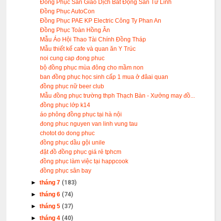
Đồng Phục Sàn Giao Dịch Bất Động Sản Tứ Linh
Đồng Phục AutoCon
Đồng Phục PAE KP Electric Công Ty Phan An
Đồng Phục Toàn Hồng Ân
Mẫu Áo Hội Thao Tài Chính Đồng Tháp
Mẫu thiết kế cafe và quan ăn Y Trúc
noi cung cap đong phuc
bộ đồng phục mùa đông cho mầm non
ban đồng phục học sinh cấp 1 mua ở đâai quan
đồng phục nữ beer club
Mẫu đồng phục trường thph Thạch Bàn - Xưởng may đồ...
đồng phục lớp k14
áo phông đồng phục tại hà nội
đong phuc nguyen van linh vung tau
chotot do dong phuc
đồng phục dầu gội unile
đặt đồ đồng phục giá rẻ tphcm
đồng phục làm việc tại happcook
đồng phục sân bay
►
tháng 7
(183)
►
tháng 6
(74)
►
tháng 5
(37)
►
tháng 4
(40)