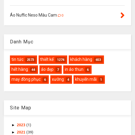
Áo Nuffic Neso Màu Cam
0
Danh Mục
tin tức
thiết kế
khách hàng
2573
1274
653
hết hàng
áo đẹp
in áo thun
44
7
6
may đồng phục
xưởng
khuyến mãi
6
4
1
Site Map
►
2023
(1)
►
2021
(39)