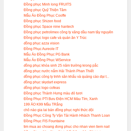
Đồng phục Minh long FRUITS
Đồng phục Quỹ Thiện Tâm
Mẫu Áo Đồng Phục Cooffe
Đồng phục Shizen food
Đồng phục Space nine hantech
Đồng phục petrolimex công ty xăng dầu nam tây nguyên
Đồng phục logo cafe và quán ăn Y Trúc
đồng phục azza vision
Đồng Phục Aureole IT
Mẫu Áo Đồng Phục PG Bank
Mẫu Áo Đồng Phục WService
đồng phục khóa sinh 25 năm trường krong pắc
đồng phục nước nắm Hải Thành Phan Thiết
đồng phục công ty tnhh sân khấu và quảng cáo đại t...
đồng phục skydart express
đồng phục logo cofeas
Đồng phục Thành Hưng màu đỏ tươi
Đồng Phục PTI Bưu Điện HCM Màu Tím, Xanh
199 ÁO K99 Mầu TRắng
chô nào gia lai bán đồng phục nghi thức đội
Đồng Phục Công Ty Vận Tải Hành Hhách Thanh Loan
Đồng Phục FIS Fountaine
tim mua ao choang đong phuc cho nhan vien tiem nail