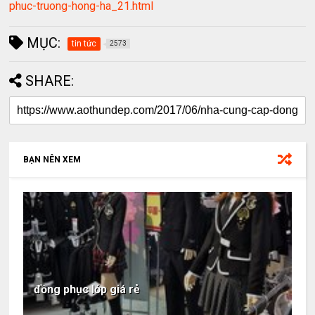
phuc-truong-hong-ha_21.html
MỤC:
tin tức
2573
SHARE:
BẠN NÊN XEM
đồng phục lớp giá rẻ