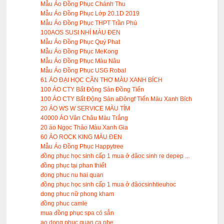
Mẫu Áo Đồng Phục Chánh Thu
Mẫu Áo Đồng Phục Lớp 20.1D 2019
Mẫu Áo Đồng Phục THPT Trần Phú
100AOS SUSI NHÍ MÀU ĐEN
Mẫu Áo Đồng Phục Quý Phat
Mẫu Áo Đồng Phục MeKong
Mẫu Áo Đồng Phục Màu Nâu
Mẫu Áo Đồng Phục USG Robal
61 ÁO ĐẠI HỌC CẦN THƠ MÀU XANH BÍCH
100 ÁO CTY Bất Động Sản Đồng Tiến
100 ÁO CTY Bất Động Sản aĐôngf Tiến Màu Xanh Bích
20 ÁO WS W SERVICE MÀU TÍM
40000 ÁO Vân Châu Màu Trắng
20 áo Ngọc Thảo Màu Xanh Gia
60 ÁO ROCK KING MÀU ĐEN
Mẫu Áo Đồng Phục Happytree
đồng phục học sinh cấp 1 mua ở đâoc sinh re depep ...
đồng phục tại phan thiết
đong phuc nu hai quan
đồng phục học sinh cấp 1 mua ở đâocsinhtieuhoc
dong phuc nữ phong kham
đồng phuc camle
mua đồng phục spa có sẳn
ao dong phuc quan ca phe