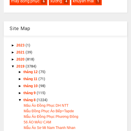
may đồng phục
xưởng
khuyến mãi
6
4
1
Site Map
►
2023
(1)
►
2021
(39)
►
2020
(818)
▼
2019
(3784)
►
tháng 12
(75)
►
tháng 11
(71)
►
tháng 10
(98)
►
tháng 9
(115)
▼
tháng 8
(1224)
Mâu Áo Đồng Phục DH NTT
Mẫu Đồng Phục Áo Bếp+Tapde
Mẫu Áo Đồng Phục Phương Đông
56 ÁO MÀU CAM
Mẫu Áo Sơ Mi Nam Thanh Nhan