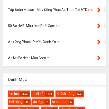
Tập Đoàn Masan - May Đồng Phục Áo Thun Tại ATD
0
50 Áo HABI Màu Đen Phối Cam
0
Áo Đồng Phục HP Mầu Xanh Ya
0
Áo Nuffic Neso Màu Cam
0
Danh Mục
tin tức
thiết kế
khách hàng
2573
1274
653
hết hàng
áo đẹp
in áo thun
44
7
6