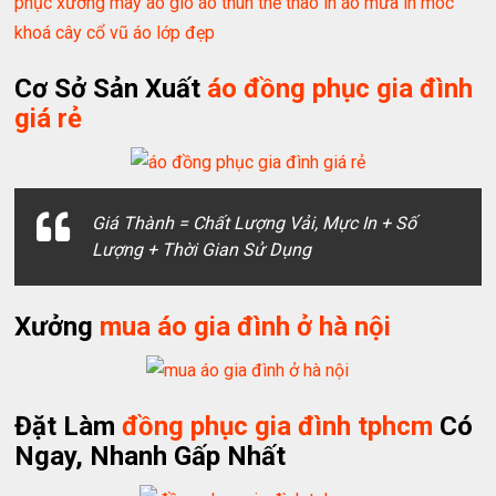
phục
xưởng may áo gió
áo thun thể thao
in áo mưa
in móc
khoá
cây cổ vũ
áo lớp đẹp
Cơ Sở Sản Xuất
áo đồng phục gia đình
giá rẻ
Giá Thành = Chất Lượng Vải, Mực In + Số
Lượng + Thời Gian Sử Dụng
Xưởng
mua áo gia đình ở hà nội
Đặt Làm
đồng phục gia đình tphcm
Có
Ngay, Nhanh Gấp Nhất