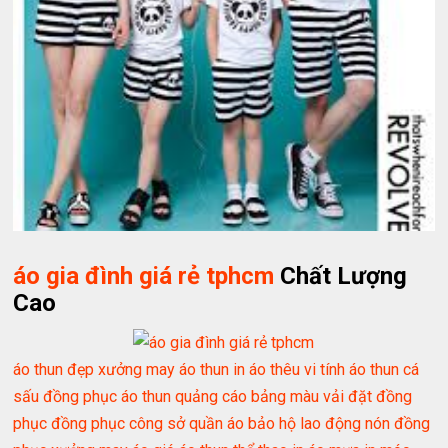
áo gia đình giá rẻ tphcm
Chất Lượng
Cao
áo thun đẹp
xưởng may áo thun
in áo
thêu vi tính
áo thun cá
sấu
đồng phục
áo thun quảng cáo
bảng màu vải
đặt đồng
phục
đồng phục công sở
quần áo bảo hộ lao động
nón đồng