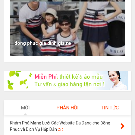
dong phuc gia dinh gia re
MỚI
PHẢN HỒI
TIN TỨC
Khám Phá Mạng Lưới Các Website Đa Dạng cho Đồng
Phục và Dịch Vụ Hấp Dẫn
0