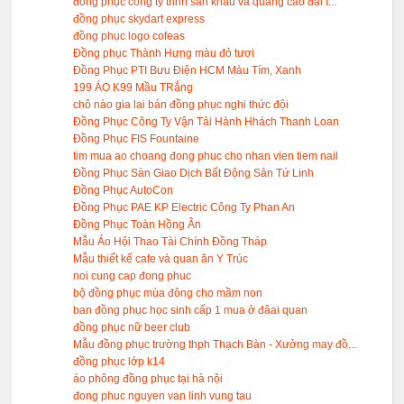
đồng phục công ty tnhh sân khấu và quảng cáo đại t...
đồng phục skydart express
đồng phục logo cofeas
Đồng phục Thành Hưng màu đỏ tươi
Đồng Phục PTI Bưu Điện HCM Màu Tím, Xanh
199 ÁO K99 Mầu TRắng
chô nào gia lai bán đồng phục nghi thức đội
Đồng Phục Công Ty Vận Tải Hành Hhách Thanh Loan
Đồng Phục FIS Fountaine
tim mua ao choang đong phuc cho nhan vien tiem nail
Đồng Phục Sàn Giao Dịch Bất Động Sản Tứ Linh
Đồng Phục AutoCon
Đồng Phục PAE KP Electric Công Ty Phan An
Đồng Phục Toàn Hồng Ân
Mẫu Áo Hội Thao Tài Chính Đồng Tháp
Mẫu thiết kế cafe và quan ăn Y Trúc
noi cung cap đong phuc
bộ đồng phục mùa đông cho mầm non
ban đồng phục học sinh cấp 1 mua ở đâai quan
đồng phục nữ beer club
Mẫu đồng phục trường thph Thạch Bàn - Xưởng may đồ...
đồng phục lớp k14
áo phông đồng phục tại hà nội
đong phuc nguyen van linh vung tau