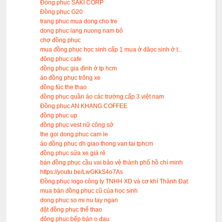
Đồng phục SAKI CORP
Đồng phục G20
trang phuc mua dong cho tre
dong phuc lang nuong nam bô
chợ đồng phục
mua đồng phục học sinh cấp 1 mua ở đâọc sinh ở t...
đông phuc cafe
đồng phục gia đình ở tp hcm
áo đồng phục trông xe
đồng fúc the thao
đồng phục quần áo các trường cấp 3 việt nam
Đồng phục AN KHANG COFFEE
đồng phục up
đồng phục vest nữ công sở
the goi dong phuc cam le
áo đồng phuc dh giao thong van tai tphcm
đồng phục sửa xe giá rẻ
bán đồng phục cầu vai bảo vệ thành phố hồ chí minh
https://youtu.be/LwGKkS4o7As
Đồng phục logo công ty TNHH XD và cơ khí Thành Đạt
mua bán đồng phục cũ của học sinh
dong phuc so mi nu tay ngan
đặt đồng phục thể thao
đông phục bếp bán o đau