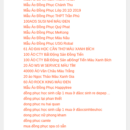
Mẫu Áo Đồng Phục Chánh Thu
Mẫu Áo Đồng Phục Lớp 20.1D 2019
Mẫu Áo Đồng Phục THPT Trần Phú
100AOS SUSI NHÍ MÀU ĐEN
Mẫu Áo Đồng Phục Quý Phat
Mẫu Áo Đồng Phục MeKong
Mẫu Áo Đồng Phục Màu Nâu
Mẫu Áo Đồng Phục USG Robal
61 ÁO ĐẠI HỌC CẦN THƠ MÀU XANH BÍCH
100 ÁO CTY Bất Động Sản Đồng Tiến
100 ÁO CTY Bất Động Sản aĐôngf Tiến Màu Xanh Bích
20 ÁO WS W SERVICE MÀU TÍM
40000 ÁO Vân Châu Màu Trắng
20 áo Ngọc Thảo Màu Xanh Gia
60 ÁO ROCK KING MÀU ĐEN
Mẫu Áo Đồng Phục Happytree
đồng phục học sinh cấp 1 mua ở đâoc sinh re depep ...
đồng phục tại phan thiết
đong phuc nu hai quan
đồng phục học sinh cấp 1 mua ở đâocsinhtieuhoc
dong phuc nữ phong kham
đồng phuc camle
mua đồng phục spa có sẳn