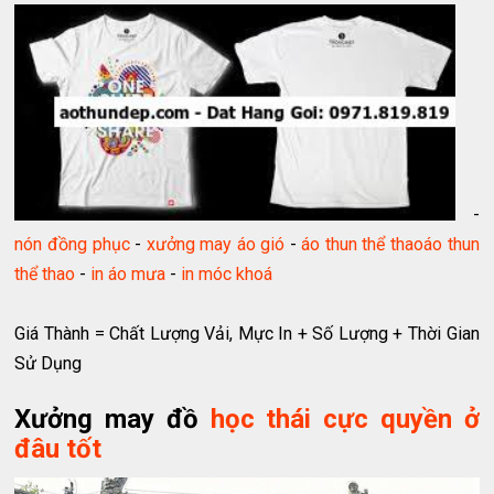
-
nón đồng phục
-
xưởng may áo gió
-
áo thun thể thao
áo thun
thể thao
-
in áo mưa
-
in móc khoá
Giá Thành = Chất Lượng Vải, Mực In + Số Lượng + Thời Gian
Sử Dụng
Xưởng may đồ
học thái cực quyền ở
đâu tốt