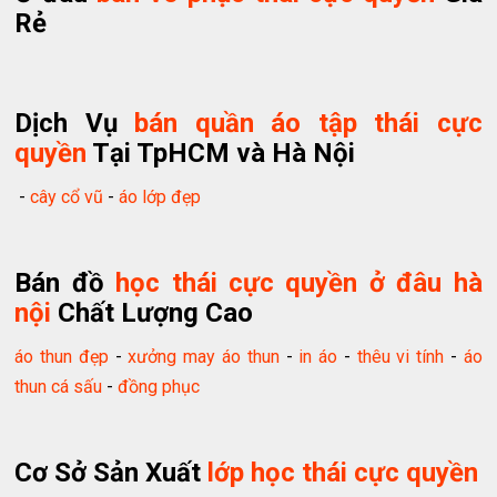
Rẻ
Dịch Vụ
bán quần áo tập thái cực
quyền
Tại TpHCM và Hà Nội
-
cây cổ vũ
-
áo lớp đẹp
Bán đồ
học thái cực quyền ở đâu hà
nội
Chất Lượng Cao
áo thun đẹp
-
xưởng may áo thun
-
in áo
-
thêu vi tính
-
áo
thun cá sấu
-
đồng phục
Cơ Sở Sản Xuất
lớp học thái cực quyền