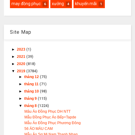
may đồng phục
xưởng
khuyến mãi
6
4
1
Site Map
►
2023
(1)
►
2021
(39)
►
2020
(818)
▼
2019
(3784)
►
tháng 12
(75)
►
tháng 11
(71)
►
tháng 10
(98)
►
tháng 9
(115)
▼
tháng 8
(1224)
Mâu Áo Đồng Phục DH NTT
Mẫu Đồng Phục Áo Bếp+Tapde
Mẫu Áo Đồng Phục Phương Đông
56 ÁO MÀU CAM
Mẫu Áo Sơ Mi Nam Thanh Nhan