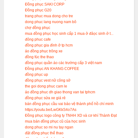
Đồng phục SAKI CORP
Đồng phục G20
trang phuc mua dong cho tre
dong phuc lang nuong nam bô
chợ đồng phục
mua đồng phục học sinh cấp 1 mua ở đâọc sinh ở t...
đông phuc cafe
đồng phục gia đình ở tp hcm
áo đồng phục trông xe
đồng fúc the thao
đồng phục quần áo các trường cấp 3 việt nam
Đồng phục AN KHANG COFFEE
đồng phục up
đồng phục vest nữ công sở
the goi dong phuc cam le
áo đồng phuc dh giao thong van tai tphcm
đồng phục sửa xe giá rẻ
bán đồng phục cầu vai bảo vệ thành phố hồ chí minh
https://youtu.be/LwGKkS4o7As
Đồng phục logo công ty TNHH XD và cơ khí Thành Đạt
mua bán đồng phục cũ của học sinh
dong phuc so mi nu tay ngan
đặt đồng phục thể thao