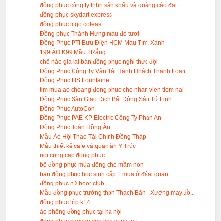
đồng phục công ty tnhh sân khấu và quảng cáo đại t...
đồng phục skydart express
đồng phục logo cofeas
Đồng phục Thành Hưng màu đỏ tươi
Đồng Phục PTI Bưu Điện HCM Màu Tím, Xanh
199 ÁO K99 Mầu TRắng
chô nào gia lai bán đồng phục nghi thức đội
Đồng Phục Công Ty Vận Tải Hành Hhách Thanh Loan
Đồng Phục FIS Fountaine
tim mua ao choang đong phuc cho nhan vien tiem nail
Đồng Phục Sàn Giao Dịch Bất Động Sản Tứ Linh
Đồng Phục AutoCon
Đồng Phục PAE KP Electric Công Ty Phan An
Đồng Phục Toàn Hồng Ân
Mẫu Áo Hội Thao Tài Chính Đồng Tháp
Mẫu thiết kế cafe và quan ăn Y Trúc
noi cung cap đong phuc
bộ đồng phục mùa đông cho mầm non
ban đồng phục học sinh cấp 1 mua ở đâai quan
đồng phục nữ beer club
Mẫu đồng phục trường thph Thạch Bàn - Xưởng may đồ...
đồng phục lớp k14
áo phông đồng phục tại hà nội
đong phuc nguyen van linh vung tau