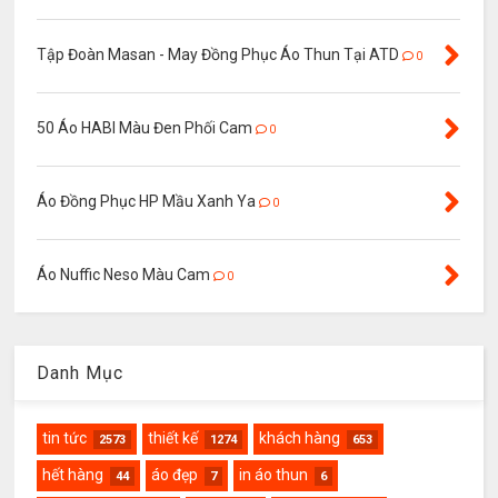
Tập Đoàn Masan - May Đồng Phục Áo Thun Tại ATD
0
50 Áo HABI Màu Đen Phối Cam
0
Áo Đồng Phục HP Mầu Xanh Ya
0
Áo Nuffic Neso Màu Cam
0
Danh Mục
tin tức
thiết kế
khách hàng
2573
1274
653
hết hàng
áo đẹp
in áo thun
44
7
6