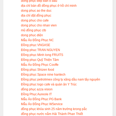
đông phục bếp bán o đau
địa chỉ bán đồ đồng phục ở hồ chí minh
dong phuc ao the duc
địa chỉ đặt đồng phục
dong phuc cho cafe
dong phuc cho nhan vien
mũ đồng phục clb
dong phuc điện
Mẫu Áo Đồng Phục NC
Đồng phục VNGASE
Đông phuc TRAN NGUYEN
Đồng phục Minh long FRUITS
Đồng phục Quỹ Thiện Tâm
Mẫu Áo Đồng Phục Cooffe
Đồng phục Shizen food
Đồng phục Space nine hantech
Đồng phục petrolimex công ty xăng dầu nam tây nguyên
Đồng phục logo cafe và quán ăn Y Trúc
đồng phục azza vision
Đồng Phục Aureole IT
Mẫu Áo Đồng Phục PG Bank
Mẫu Áo Đồng Phục WService
đồng phục khóa sinh 25 năm trường krong pắc
đồng phục nước nắm Hải Thành Phan Thiết