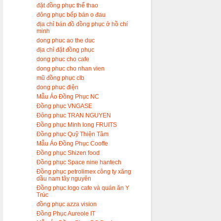
đặt đồng phục thể thao
đông phục bếp bán o đau
địa chỉ bán đồ đồng phục ở hồ chí
minh
dong phuc ao the duc
địa chỉ đặt đồng phục
dong phuc cho cafe
dong phuc cho nhan vien
mũ đồng phục clb
dong phuc điện
Mẫu Áo Đồng Phục NC
Đồng phục VNGASE
Đông phuc TRAN NGUYEN
Đồng phục Minh long FRUITS
Đồng phục Quỹ Thiện Tâm
Mẫu Áo Đồng Phục Cooffe
Đồng phục Shizen food
Đồng phục Space nine hantech
Đồng phục petrolimex công ty xăng
dầu nam tây nguyên
Đồng phục logo cafe và quán ăn Y
Trúc
đồng phục azza vision
Đồng Phục Aureole IT