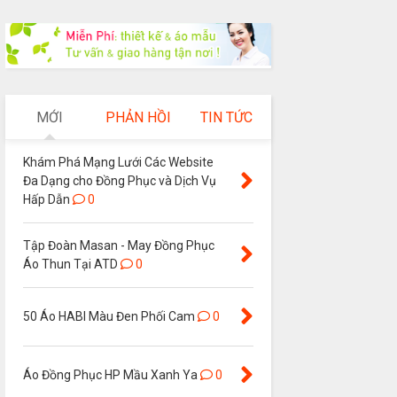
MỚI
PHẢN HỒI
TIN TỨC
Khám Phá Mạng Lưới Các Website
Đa Dạng cho Đồng Phục và Dịch Vụ
Hấp Dẫn
0
Tập Đoàn Masan - May Đồng Phục
Áo Thun Tại ATD
0
50 Áo HABI Màu Đen Phối Cam
0
Áo Đồng Phục HP Mầu Xanh Ya
0