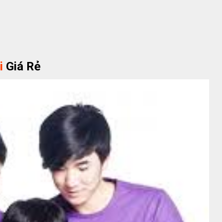
i
Giá Rẻ