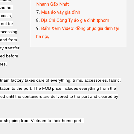
Nhanh Gấp Nhất
Another
Mua áo váy gia đình
 costs,
Địa Chỉ Công Ty áo gia đình tphcm
 out for
Bấm Xem Video: đồng phục gia đình tại
rocessing
hà nội,
 and from
ey transfer
ted before
hes.
nam factory takes care of everything: trims, accessories, fabric,
tation to the port. The FOB price includes everything from the
 until the containers are delivered to the port and cleared by
or shipping from Vietnam to their home port.