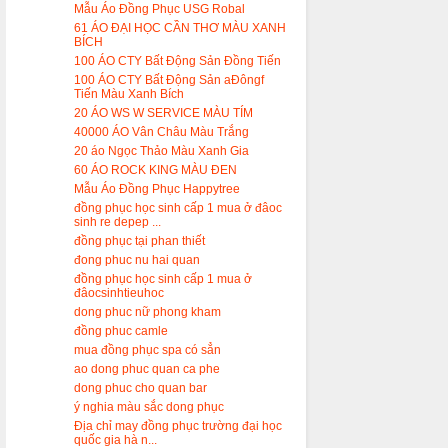
Mẫu Áo Đồng Phục USG Robal
61 ÁO ĐẠI HỌC CẦN THƠ MÀU XANH
BÍCH
100 ÁO CTY Bất Động Sản Đồng Tiến
100 ÁO CTY Bất Động Sản aĐôngf
Tiến Màu Xanh Bích
20 ÁO WS W SERVICE MÀU TÍM
40000 ÁO Vân Châu Màu Trắng
20 áo Ngọc Thảo Màu Xanh Gia
60 ÁO ROCK KING MÀU ĐEN
Mẫu Áo Đồng Phục Happytree
đồng phục học sinh cấp 1 mua ở đâoc
sinh re depep ...
đồng phục tại phan thiết
đong phuc nu hai quan
đồng phục học sinh cấp 1 mua ở
đâocsinhtieuhoc
dong phuc nữ phong kham
đồng phuc camle
mua đồng phục spa có sẳn
ao dong phuc quan ca phe
dong phuc cho quan bar
ý nghia màu sắc dong phục
Địa chỉ may đồng phục trường đại học
quốc gia hà n...