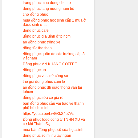
trang phuc mua dong cho tre
dong phuc lang nuong nam bô
chợ đồng phục
mua đồng phục học sinh cấp 1 mua ở
đâọc sinh ở t...
đông phuc cafe
đồng phục gia đình ở tp hcm
áo đồng phục trông xe
đồng fúc the thao
đồng phục quần áo các trường cấp 3
việt nam
Đồng phục AN KHANG COFFEE
đồng phục up
đồng phục vest nữ công sở
the goi dong phuc cam le
áo đồng phuc dh giao thong van tai
tphcm
đồng phục sửa xe giá rẻ
bán đồng phục cầu vai bảo vệ thành
phố hồ chí minh
https://youtu.be/LwGKkS4o7As
Đồng phục logo công ty TNHH XD và
cơ khí Thành Đạt
mua bán đồng phục cũ của học sinh
dong phuc so mi nu tay ngan