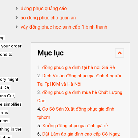
đồng phục quảng cáo
ao dong phuc cho quan an
váy đồng phục học sinh cấp 1 binh thanh
ing
l your order
Mục lục
cond to
đồng phục gia đình tại hà nội Giá Rẻ
Dịch Vụ áo đồng phục gia đình 4 người
ory might
Tại TpHCM và Hà Nội
. Or,
đồng phục gia đình mùa hè Chất Lượng
ans Cut,
Cao
 simplifies
Cơ Sở Sản Xuất đồng phục gia đình
terms
tphcm
rims,
Xưởng đồng phục gia đình giá rẻ
thing in the
Đặt Làm áo gia đình cao cấp Có Ngay,
fabric,