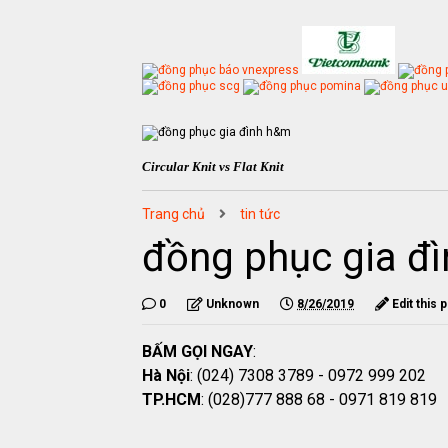
Circular Knit vs Flat Knit
Trang chủ
tin tức
đồng phục gia đ
0
Unknown
8/26/2019
Edit this 
BẤM GỌI NGAY
:
Hà Nội
: (024) 7308 3789 - 0972 999 202
TP.HCM
: (028)777 888 68 - 0971 819 819