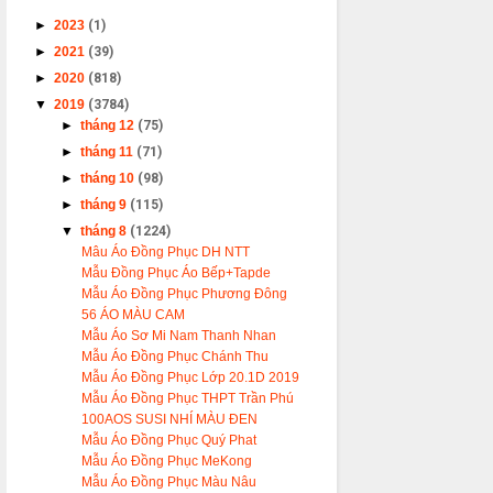
►
2023
(1)
►
2021
(39)
►
2020
(818)
▼
2019
(3784)
►
tháng 12
(75)
►
tháng 11
(71)
►
tháng 10
(98)
►
tháng 9
(115)
▼
tháng 8
(1224)
Mâu Áo Đồng Phục DH NTT
Mẫu Đồng Phục Áo Bếp+Tapde
Mẫu Áo Đồng Phục Phương Đông
56 ÁO MÀU CAM
Mẫu Áo Sơ Mi Nam Thanh Nhan
Mẫu Áo Đồng Phục Chánh Thu
Mẫu Áo Đồng Phục Lớp 20.1D 2019
Mẫu Áo Đồng Phục THPT Trần Phú
100AOS SUSI NHÍ MÀU ĐEN
Mẫu Áo Đồng Phục Quý Phat
Mẫu Áo Đồng Phục MeKong
Mẫu Áo Đồng Phục Màu Nâu