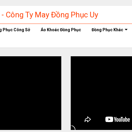
g Phục Công Sở
Áo Khoác Đồng Phục
Đồng Phục Khác