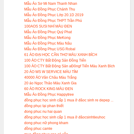
Mẫu Áo Sơ Mi Nam Thanh Nhan
Mẫu Áo Đồng Phục Chánh Thu
Mẫu Áo Đồng Phục Lớp 20.1D 2019
Mẫu Áo Đồng Phục THPT Trần Phú
100AOS SUSI NHÍ MÀU ĐEN
Mẫu Áo Đồng Phục Quý Phat
Mẫu Áo Đồng Phục MeKong
Mẫu Áo Đồng Phục Màu Nâu
Mẫu Áo Đồng Phục USG Robal
61 ÁO ĐẠI HỌC CẦN THƠ MÀU XANH BÍCH
100 ÁO CTY Bất Động Sản Đồng Tiến
100 ÁO CTY Bất Động Sản aĐôngf Tiến Màu Xanh Bích
20 ÁO WS W SERVICE MÀU TÍM
40000 ÁO Vân Châu Màu Trắng
20 áo Ngọc Thảo Màu Xanh Gia
60 ÁO ROCK KING MÀU ĐEN
Mẫu Áo Đồng Phục Happytree
đồng phục học sinh cấp 1 mua ở đâoc sinh re depep ...
đồng phục tại phan thiết
đong phuc nu hai quan
đồng phục học sinh cấp 1 mua ở đâocsinhtieuhoc
dong phuc nữ phong kham
đồng phuc camle