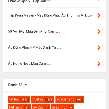
Phục và Dịch Vụ Hấp Dẫn
0
Tập Đoàn Masan - May Đồng Phục Áo Thun Tại ATD
0
50 Áo HABI Màu Đen Phối Cam
0
Áo Đồng Phục HP Mầu Xanh Ya
0
Áo Nuffic Neso Màu Cam
0
Danh Mục
tin tức
thiết kế
khách hàng
2573
1274
653
hết hàng
áo đẹp
in áo thun
44
7
6