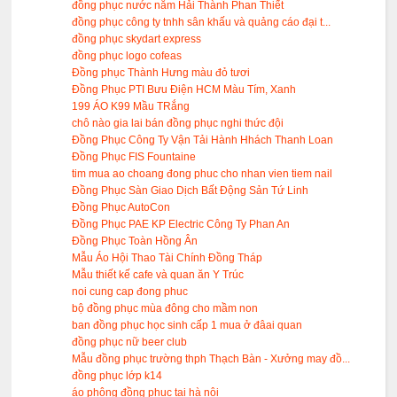
đồng phục nước nắm Hải Thành Phan Thiết
đồng phục công ty tnhh sân khấu và quảng cáo đại t...
đồng phục skydart express
đồng phục logo cofeas
Đồng phục Thành Hưng màu đỏ tươi
Đồng Phục PTI Bưu Điện HCM Màu Tím, Xanh
199 ÁO K99 Mầu TRắng
chô nào gia lai bán đồng phục nghi thức đội
Đồng Phục Công Ty Vận Tải Hành Hhách Thanh Loan
Đồng Phục FIS Fountaine
tim mua ao choang đong phuc cho nhan vien tiem nail
Đồng Phục Sàn Giao Dịch Bất Động Sản Tứ Linh
Đồng Phục AutoCon
Đồng Phục PAE KP Electric Công Ty Phan An
Đồng Phục Toàn Hồng Ân
Mẫu Áo Hội Thao Tài Chính Đồng Tháp
Mẫu thiết kế cafe và quan ăn Y Trúc
noi cung cap đong phuc
bộ đồng phục mùa đông cho mầm non
ban đồng phục học sinh cấp 1 mua ở đâai quan
đồng phục nữ beer club
Mẫu đồng phục trường thph Thạch Bàn - Xưởng may đồ...
đồng phục lớp k14
áo phông đồng phục tại hà nội