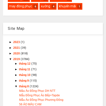
may đồng phục
xưởng
khuyến mãi
6
4
1
Site Map
►
2023
(1)
►
2021
(39)
►
2020
(818)
▼
2019
(3784)
►
tháng 12
(75)
►
tháng 11
(71)
►
tháng 10
(98)
►
tháng 9
(115)
▼
tháng 8
(1224)
Mâu Áo Đồng Phục DH NTT
Mẫu Đồng Phục Áo Bếp+Tapde
Mẫu Áo Đồng Phục Phương Đông
56 ÁO MÀU CAM