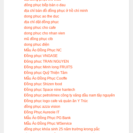
đông phục bếp bán o đau
địa chỉ bán đồ đồng phục ở hồ chí minh
dong phuc ao the duc
địa chỉ đặt đồng phục
dong phuc cho cafe
dong phuc cho nhan vien
mũ đồng phục clb
dong phuc điện
Mẫu Áo Đồng Phục NC
Đồng phục VNGASE
Đông phuc TRAN NGUYEN
Đồng phục Minh long FRUITS
Đồng phục Quỹ Thiện Tâm
Mẫu Áo Đồng Phục Cooffe
Đồng phục Shizen food
Đồng phục Space nine hantech
Đồng phục petrolimex công ty xăng dầu nam tây nguyên
Đồng phục logo cafe và quán ăn Y Trúc
đồng phục azza vision
Đồng Phục Aureole IT
Mẫu Áo Đồng Phục PG Bank
Mẫu Áo Đồng Phục WService
đồng phục khóa sinh 25 năm trường krong pắc