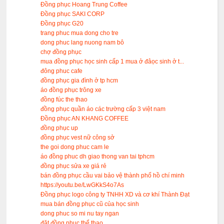
Đồng phục Hoang Trung Coffee
Đồng phục SAKI CORP
Đồng phục G20
trang phuc mua dong cho tre
dong phuc lang nuong nam bô
chợ đồng phục
mua đồng phục học sinh cấp 1 mua ở đâọc sinh ở t...
đông phuc cafe
đồng phục gia đình ở tp hcm
áo đồng phục trông xe
đồng fúc the thao
đồng phục quần áo các trường cấp 3 việt nam
Đồng phục AN KHANG COFFEE
đồng phục up
đồng phục vest nữ công sở
the goi dong phuc cam le
áo đồng phuc dh giao thong van tai tphcm
đồng phục sửa xe giá rẻ
bán đồng phục cầu vai bảo vệ thành phố hồ chí minh
https://youtu.be/LwGKkS4o7As
Đồng phục logo công ty TNHH XD và cơ khí Thành Đạt
mua bán đồng phục cũ của học sinh
dong phuc so mi nu tay ngan
đặt đồng phục thể thao