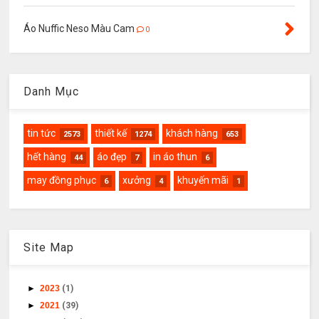
Áo Nuffic Neso Màu Cam
0
Danh Mục
tin tức
thiết kế
khách hàng
2573
1274
653
hết hàng
áo đẹp
in áo thun
44
7
6
may đồng phục
xưởng
khuyến mãi
6
4
1
Site Map
►
2023
(1)
►
2021
(39)