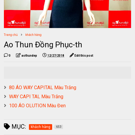
Trang chủ
khách hàng
Ao Thun Đồng Phục-th
0
aothundep
12/27/2018
Edit this post
80 ÁO WAY CAPITAL Màu Trắng
WAY CAPI TAL Màu Trắng
100 ÁO OLUTION Màu Đen
MỤC:
khách hàng
653