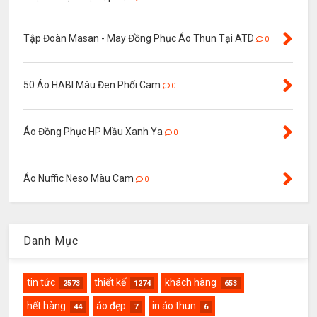
Tập Đoàn Masan - May Đồng Phục Áo Thun Tại ATD
0
50 Áo HABI Màu Đen Phối Cam
0
Áo Đồng Phục HP Mầu Xanh Ya
0
Áo Nuffic Neso Màu Cam
0
Danh Mục
tin tức
thiết kế
khách hàng
2573
1274
653
hết hàng
áo đẹp
in áo thun
44
7
6