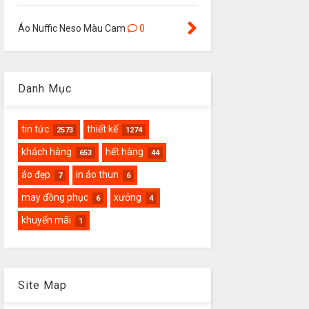
Áo Nuffic Neso Màu Cam
0
Danh Mục
tin tức
thiết kế
2573
1274
khách hàng
hết hàng
653
44
áo đẹp
in áo thun
7
6
may đồng phục
xưởng
6
4
khuyến mãi
1
Site Map