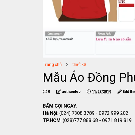
Trang chủ
thiết kế
Mẫu Áo Đồng Ph
0
aothundep
11/28/2019
Edit th
BẤM GỌI NGAY
:
Hà Nội
: (024) 7308 3789 - 0972 999 202
TP.HCM
: (028)777 888 68 - 0971 819 819