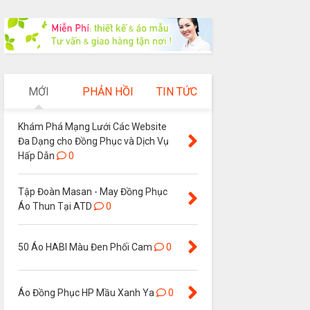
MỚI
PHẢN HỒI
TIN TỨC
Khám Phá Mạng Lưới Các Website
Đa Dạng cho Đồng Phục và Dịch Vụ
Hấp Dẫn
0
Tập Đoàn Masan - May Đồng Phục
Áo Thun Tại ATD
0
50 Áo HABI Màu Đen Phối Cam
0
Áo Đồng Phục HP Mầu Xanh Ya
0