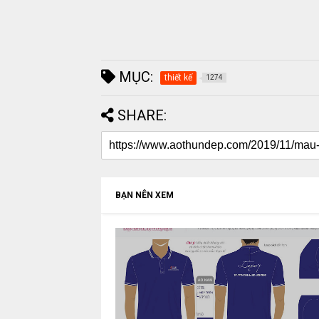
MỤC:
thiết kế
1274
SHARE:
BẠN NÊN XEM