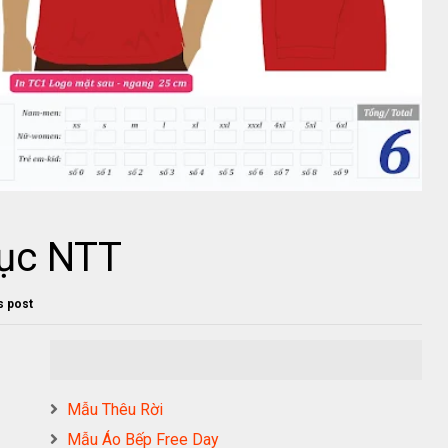
ục NTT
is post
Mẫu Thêu Rời
Mẫu Áo Bếp Free Day