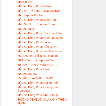
MÀU TRẮNG
Mẫu Áo Đồng Phục Midea
Mẫu Áo Thể Thao Tokyu Viet Nam
Mẫu Tạp Dề Kocher
Mẫu Áo Đồng Phục Minh Nhan
Mẫu Nón Lưỡi Trai Kim Thanh
100 ÁO ĐEN
Mẫu Áo Đồng Phục Thể Thao UWin
Mẫu Áo Đồng Phục Green Building
Mẫu Áo Đồng Phục Solar
Mẫu Áo Đồng Phục Tiến Quỳnh
Mẫu Áo Đồng Phục Tan Thanh Loi
76 ÁO không chỉ là mát màu đen
90 ÁO Siêu Thị Bếp Nàu đen
50 ÁO PY LO RA MÀU VE CHAI
Mẫu Áo Đồng Phục Class
100 ÁO ĐỎ ĐÔ
750 ÁO ELink MÀU TRẮNG
Mẫu Áo Đồng Phục Coffee Phố
Mẫu Áo Đồng Phục Hoàng Lưu
Computer
Mẫu Áo Đồng Phục VNS Group
2600 ÁO DEHEUS MÀU XANH THIÊN
THANH