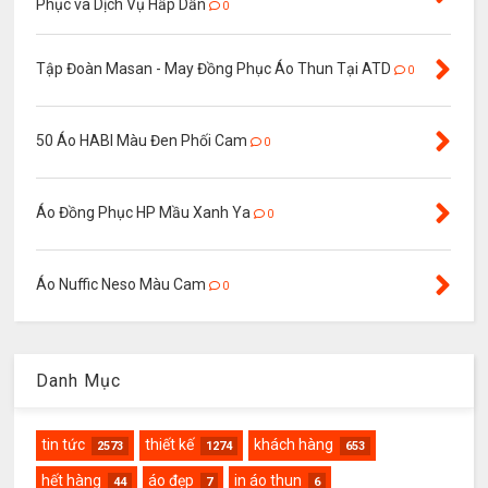
Phục và Dịch Vụ Hấp Dẫn
0
Tập Đoàn Masan - May Đồng Phục Áo Thun Tại ATD
0
50 Áo HABI Màu Đen Phối Cam
0
Áo Đồng Phục HP Mầu Xanh Ya
0
Áo Nuffic Neso Màu Cam
0
Danh Mục
tin tức
thiết kế
khách hàng
2573
1274
653
hết hàng
áo đẹp
in áo thun
44
7
6