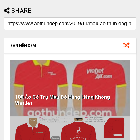
SHARE:
BẠN NÊN XEM
100 Áo Cổ Trụ Màu Đỏ Hãng Hàng Không
VietJet