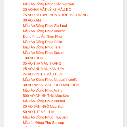
Mẫu Áo Đồng Phục Giác Nguyện
20 ÁO ĐAI VÂT LÝ K3 MÀU ĐÔ
75 ÁO KHO BẠC NHÀ NƯỚC MÀU VÀNG
30 ÁO XÁM
Mẫu Áo Đồng Phục Gia Luat
Mẫu Áo Đồng Phục Vdecor
Đồng Phục Áo Thun Phối
Mẫu Áo Đồng Phục Gella
Mẫu Áo Đồng Phục Tere
Mẫu Áo Đồng Phục Kusaki
100 ÁO ĐEN
35 ÁO TITA MÀU TRẮNG
25 ÁO ANL MÀU XANH YA
24 ÁO VINTEK MÀU ĐEN
Mẫu Áo Đồng Phục Moclan's cooffe
30 ÁO NASA FAST FOOD MÀU ĐEN
Mẫu Áo Đồng Phục Avery
500 ÁO CHÍNH THU Màu Kéc
Mẫu Áo Đồng Phục Purator
30 ÁO SÀN NGỖ Màu Bích
50 ÁO THT Màu Tím
Mẫu Áo Đồng Phục ThuySan
Mẫu áo Đồng Phụ Growup