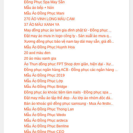
Đồng Phục Spa May Sẵn
Mẫu áo bếp + Nón
Mẫu Áo Đồng Phục Mani
270 ÁO VINH LONG MÀU CAM
37 ÁO MÀU XANH YA
May đồng phục áo lam gia đình phật tử - Đồng phục ...
Đặt may áo mưa in logo công ty - Sản xuất áo mưa q...
Xương đồng phục bảo vệ nam tay dài may sẵn, giá đồ...
Mẫu Áo Đồng Phục Huynh Hoa
20 aod màu đen
20 áo màu xanh gia
Áo Thun đồng phục FPT Shop đơn giản, hiện đại - Xư...
Đồng phục ngân hàng ACB - Đồng phục các ngân hàng ...
Mẫu Áo Đồng Phục 2019
Mẫu Áo Đồng Phục Lớp
Mẫu Áo Đồng Phục Bridge
Đồng phục áo khoác tiệm làm nails - Đồng phục spa ...
Đặt may mẫu áo tập thể đẹp - Áo lớp áo nhóm độc đá...
Bán áo khoác gió đồng phục samsung - Mua Áo festiv...
Mẫu Áo Đồng Phục Thong Lan
Mẫu Áo Đồng Phục Wedo
Mẫu Áo Đồng Phục ardeca
Mẫu Áo Đồng Phục Benline
Mẫu Áo Đồng Phục CEO