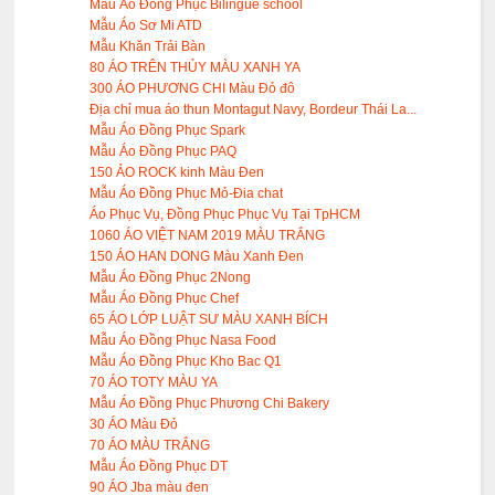
Mẫu Áo Đồng Phục Bilingue school
Mẫu Áo Sơ Mi ATD
Mẫu Khăn Trải Bàn
80 ÁO TRÊN THỦY MÀU XANH YA
300 ÁO PHƯƠNG CHI Màu Đỏ đô
Địa chỉ mua áo thun Montagut Navy, Bordeur Thái La...
Mẫu Áo Đồng Phục Spark
Mẫu Áo Đồng Phục PAQ
150 ẢO ROCK kinh Màu Đen
Mẫu Áo Đồng Phục Mỏ-Đia chat
Áo Phục Vụ, Đồng Phục Phục Vụ Tại TpHCM
1060 ÁO VIỆT NAM 2019 MÀU TRẮNG
150 ÁO HAN DONG Màu Xanh Đen
Mẫu Áo Đồng Phục 2Nong
Mẫu Áo Đồng Phục Chef
65 ÁO LỚP LUẬT SƯ MÀU XANH BÍCH
Mẫu Áo Đồng Phục Nasa Food
Mẫu Áo Đồng Phục Kho Bac Q1
70 ÁO TOTY MÀU YA
Mẫu Áo Đồng Phục Phương Chi Bakery
30 ÁO Màu Đỏ
70 ÁO MÀU TRẮNG
Mẫu Áo Đồng Phục DT
90 ÁO Jba màu đen