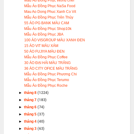
Mẫu Áo Đồng Phục World chef
Mẫu Áo Đồng Phục NaSa Food
Mau Ao Dong Phuc Xanh Co Vit
Mẫu Áo Đồng Phục Trên Thủy
55 ÁO PG BANK MÀU CAM
Mẫu Áo Đồng Phục Shop10k
Mẫu Áo Đồng Phục JBA
100 ÁO VISGROUP MÀU XANH ĐEN
15 ÁO VIT MÀU XÁM
50 ÁO FUJIYA MÀU ĐEN
Mẫu Áo Đồng Phục Coffee
30 ÁO ĐẠI HẢI MÀU TRẮNG
36 ÁO CITY OFICE MÀU TRẮNG
Mẫu Áo Đồng Phục Phương Chi
Mẫu Áo Đồng Phục Terumo
Mẫu Áo Đồng Phục Roche
►
tháng 8
(1224)
►
tháng 7
(183)
►
tháng 6
(74)
►
tháng 5
(37)
►
tháng 4
(40)
►
tháng 3
(63)