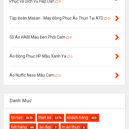
Phục và Dịch Vụ Hấp Dẫn
0
Tập Đoàn Masan - May Đồng Phục Áo Thun Tại ATD
0
50 Áo HABI Màu Đen Phối Cam
0
Áo Đồng Phục HP Mầu Xanh Ya
0
Áo Nuffic Neso Màu Cam
0
Danh Mục
tin tức
thiết kế
khách hàng
2573
1274
653
hết hàng
áo đẹp
in áo thun
44
7
6