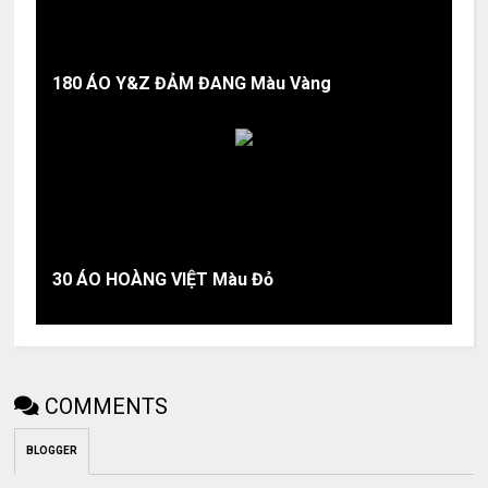
180 ÁO Y&Z ĐẢM ĐANG Màu Vàng
30 ÁO HOÀNG VIỆT Màu Đỏ
COMMENTS
BLOGGER