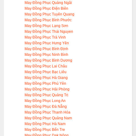
May Đồng Phục Quảng Ngãi
May Đồng Phục Điện Biên
May Đồng Phục Tuyên Quang
May Đồng Phục Bình Phước
May Đồng Phục Lạng Sơn
May Đồng Phục Thái Nguyen
May Đồng Phục Trà Vinh
May Đồng Phục Hưng Yên
May Đồng Phục Bình Định
May Đồng Phục Ninh Bình
May Đồng Phục Bình Dương
May Đồng Phục Lai Châu
May Đồng Phục Bạc Liêu
May Đồng Phục Hà Giang
May Đồng Phục Phú Yên
May Đồng Phục Hải Phòng
May Đồng Phục Quảng Trị
May Đồng Phục Long An
May Đồng Phục Đà Nẵng
May Đồng Phục Thanh Hóa
May Đồng Phục Quảng Nam
May Đồng Phục Hà Nam
May Đồng Phục Bến Tre
May Đồng Phục Dak Nông