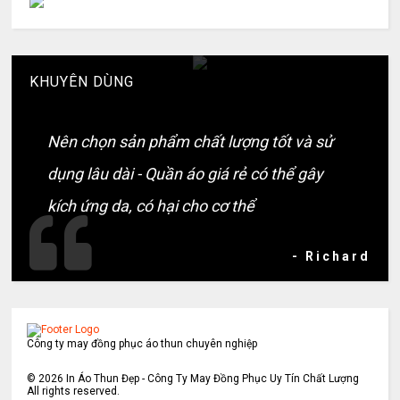
KHUYÊN DÙNG
Nên chọn sản phẩm chất lượng tốt và sử
dụng lâu dài - Quần áo giá rẻ có thể gây
kích ứng da, có hại cho cơ thể
- Richard
Công ty may đồng phục áo thun chuyên nghiệp
©
2026
In Áo Thun Đẹp - Công Ty May Đồng Phục Uy Tín Chất Lượng
All rights reserved.