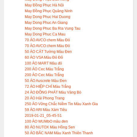
May Đồng Phục Hà Nội
May Đồng Phục Quảng Ninh
May Dong Phuc Hai Duong
May Dong Phuc An Giang
May Dong Phuc Ba Ria Vung Tau
May Dong Phuc Ca Mau
70 ÁO AVCO chem Màu Đỏ
70 ÁO AVCO chem Màu Đỏ
50 ÁO CÁT Tường Màu Đen
60 ÁO VSA Màu Đỏ Đô
100 ÁO MART Màu đỏ
200 ÁO Cec Màu Trắng
200 ÁO Cec Màu Trắng
50 ÁO Auscrete Màu Đen
72 ÁO HIỆP CHÍ Màu Trắng
24 ÁO ĐỒNG PHÁT Màu Vàng Bò
20 ÁO Hải Phong Trang
250 ÁO Vững Chắc Niềm Tin Màu Xanh Gia
59 ÁO ARI Màu Xám Tiêu
2019-01-21_05-45-51
100 ÁO WUMbO màu đen
80 ÁO NUTOX Màu Hồng Sen
50 ÁO BẮC NAM Màu Xanh Thiên Thanh