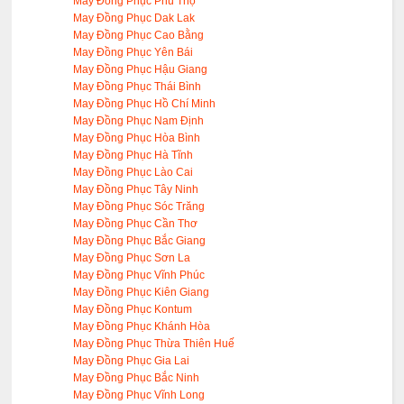
May Đồng Phục Phú Thọ
May Đồng Phục Dak Lak
May Đồng Phục Cao Bằng
May Đồng Phục Yên Bái
May Đồng Phục Hậu Giang
May Đồng Phục Thái Bình
May Đồng Phục Hồ Chí Minh
May Đồng Phục Nam Định
May Đồng Phục Hòa Bình
May Đồng Phục Hà Tĩnh
May Đồng Phục Lào Cai
May Đồng Phục Tây Ninh
May Đồng Phục Sóc Trăng
May Đồng Phục Cần Thơ
May Đồng Phục Bắc Giang
May Đồng Phục Sơn La
May Đồng Phục Vĩnh Phúc
May Đồng Phục Kiên Giang
May Đồng Phục Kontum
May Đồng Phục Khánh Hòa
May Đồng Phục Thừa Thiên Huế
May Đồng Phục Gia Lai
May Đồng Phục Bắc Ninh
May Đồng Phục Vĩnh Long