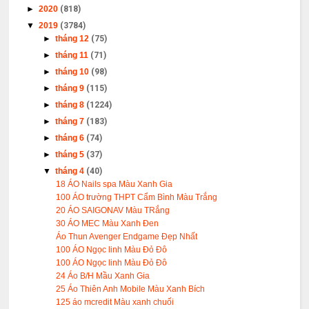
►
2020
(818)
▼
2019
(3784)
►
tháng 12
(75)
►
tháng 11
(71)
►
tháng 10
(98)
►
tháng 9
(115)
►
tháng 8
(1224)
►
tháng 7
(183)
►
tháng 6
(74)
►
tháng 5
(37)
▼
tháng 4
(40)
18 ÁO Nails spa Màu Xanh Gia
100 ÁO trường THPT Cẩm Bình Màu Trắng
20 ÁO SAIGONAV Màu TRắng
30 ÁO MEC Màu Xanh Đen
Áo Thun Avenger Endgame Đẹp Nhất
100 ÁO Ngọc linh Màu Đỏ Đô
100 ÁO Ngọc linh Màu Đỏ Đô
24 Áo B/H Mầu Xanh Gia
25 Áo Thiên Anh Mobile Màu Xanh Bích
125 áo mcredit Màu xanh chuối