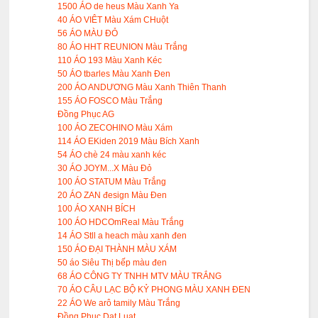
1500 ÁO de heus Màu Xanh Ya
40 ÁO VIÊT Màu Xám CHuột
56 ÁO MÀU ĐỎ
80 ÁO HHT REUNION Màu Trắng
110 ÁO 193 Màu Xanh Kéc
50 ÁO tbarles Màu Xanh Đen
200 ÁO ANDƯƠNG Màu Xanh Thiên Thanh
155 ÁO FOSCO Màu Trắng
Đồng Phục AG
100 ÁO ZECOHINO Màu Xám
114 ÁO EKiden 2019 Màu Bích Xanh
54 ÁO chè 24 màu xanh kéc
30 ÁO JOYM...X Màu Đỏ
100 ÁO STATUM Màu Trắng
20 ÁO ZAN đesign Màu Đen
100 ÁO XANH BÍCH
100 ÁO HDCOmReal Màu Trắng
14 ÁO Stll a heach màu xanh đen
150 ÁO ĐẠI THÀNH MÀU XÁM
50 áo Siêu Thị bếp màu đen
68 ÁO CÔNG TY TNHH MTV MÀU TRẮNG
70 ÁO CÂU LẠC BỘ KỶ PHONG MÀU XANH ĐEN
22 ÁO We arô tamily Màu Trắng
Đồng Phục Dat Luat