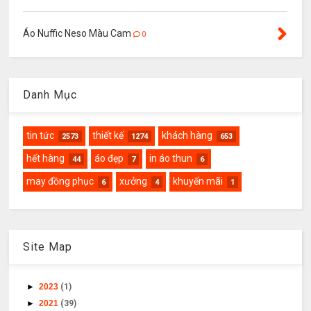
Áo Nuffic Neso Màu Cam
0
Danh Mục
tin tức
thiết kế
khách hàng
2573
1274
653
hết hàng
áo đẹp
in áo thun
44
7
6
may đồng phục
xưởng
khuyến mãi
6
4
1
Site Map
►
2023
(1)
►
2021
(39)