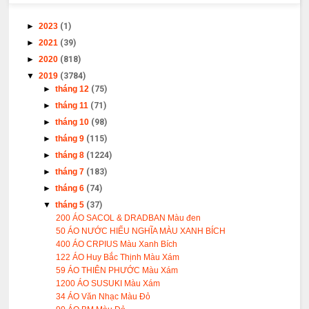
►
2023
(1)
►
2021
(39)
►
2020
(818)
▼
2019
(3784)
►
tháng 12
(75)
►
tháng 11
(71)
►
tháng 10
(98)
►
tháng 9
(115)
►
tháng 8
(1224)
►
tháng 7
(183)
►
tháng 6
(74)
▼
tháng 5
(37)
200 ÁO SACOL & DRADBAN Màu đen
50 ÁO NƯỚC HIẾU NGHĨA MÀU XANH BÍCH
400 ÁO CRPIUS Màu Xanh Bích
122 ÁO Huy Bắc Thịnh Màu Xám
59 ÁO THIÊN PHƯỚC Màu Xám
1200 ÁO SUSUKI Màu Xám
34 ÁO Văn Nhạc Màu Đỏ