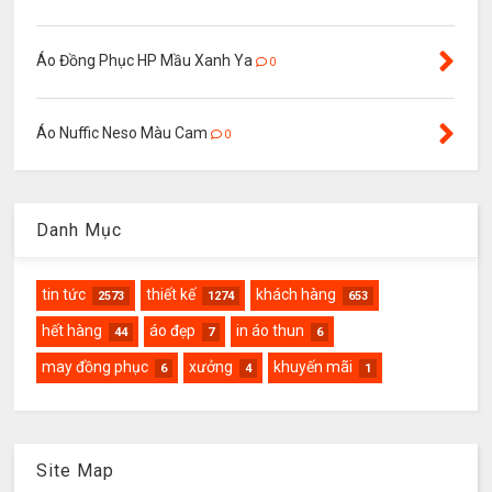
Áo Đồng Phục HP Mầu Xanh Ya
0
Áo Nuffic Neso Màu Cam
0
Danh Mục
tin tức
thiết kế
khách hàng
2573
1274
653
hết hàng
áo đẹp
in áo thun
44
7
6
may đồng phục
xưởng
khuyến mãi
6
4
1
Site Map