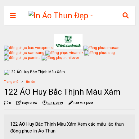
Trang chủ
tin tức
122 ÁO Huy Bắc Thịnh Màu Xám
0
Cây Cổ Vũ
5/31/2019
Edit this post
122 ÁO Huy Bắc Thịnh Màu Xám Xem các mẫu áo thun
đồng phục In Áo Thun