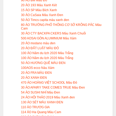
90 ÁO BM Màu Đỏ
20 ÁO 193 Màu Xanh Két
15 ÁO SP Màu Bích Xanh
30 ÁO CaSaia Màu Xanh Đen
50 ÁO Timcs capita màu xanh đen
80 ÁO TRƯỜNG PHỔ THÔNG CƠ SỞ KRÔNG PẮC Màu
Cam
30 ÁO CTY BACKPA CKERS Màu Xanh Chuối
500 AOSAI GÒN ALUMINIUM Màu Xám
20 ÁO modano màu đen
20 ÁO ĐẤT LUẬT MÀU ĐỎ
100 ÁO Năm du lịch 2020 Màu Trắng
100 ÁO Năm du lịch 2020 Màu Trắng
50 ÁO HƯƠNG QUÊ MÀU ĐEN
100AOS ecco Nàu Xám
20 ÁO FRA MÀU ĐEN
20 ÁO XANH ĐEN
470 ÁO HOÀNG VIỆT SCHOOL Màu Đỏ
30 ÁO AFAIRY TAKE COMES TRUE Màu Đen
54 ÁO SUSHI NHÍ Màu Đen
24 ÁO HỘI THẢO 2019 Màu Xanh đen
130 ÁO SÉT MÀU XANH ĐEN
110 ÁO TRƯƠG GIA
114 ÁO Ha Quang Màu Cam