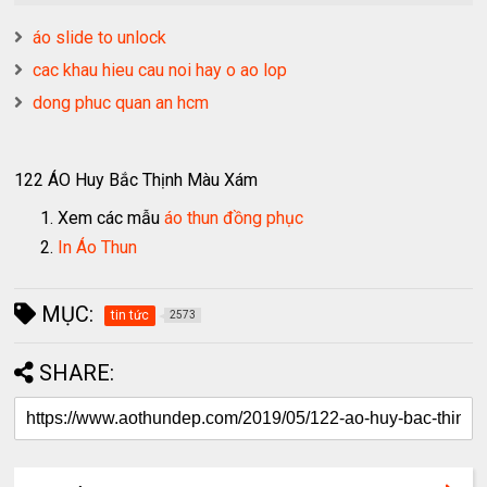
áo slide to unlock
cac khau hieu cau noi hay o ao lop
dong phuc quan an hcm
122 ÁO Huy Bắc Thịnh Màu Xám
Xem các mẫu
áo thun đồng phục
In Áo Thun
MỤC:
tin tức
2573
SHARE: