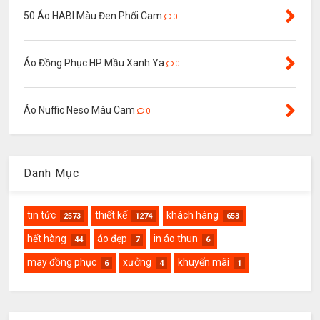
50 Áo HABI Màu Đen Phối Cam
0
Áo Đồng Phục HP Mầu Xanh Ya
0
Áo Nuffic Neso Màu Cam
0
Danh Mục
tin tức
thiết kế
khách hàng
2573
1274
653
hết hàng
áo đẹp
in áo thun
44
7
6
may đồng phục
xưởng
khuyến mãi
6
4
1