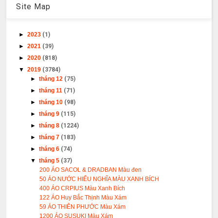
Site Map
►
2023
(1)
►
2021
(39)
►
2020
(818)
▼
2019
(3784)
►
tháng 12
(75)
►
tháng 11
(71)
►
tháng 10
(98)
►
tháng 9
(115)
►
tháng 8
(1224)
►
tháng 7
(183)
►
tháng 6
(74)
▼
tháng 5
(37)
200 ÁO SACOL & DRADBAN Màu đen
50 ÁO NƯỚC HIẾU NGHĨA MÀU XANH BÍCH
400 ÁO CRPIUS Màu Xanh Bích
122 ÁO Huy Bắc Thịnh Màu Xám
59 ÁO THIÊN PHƯỚC Màu Xám
1200 ÁO SUSUKI Màu Xám