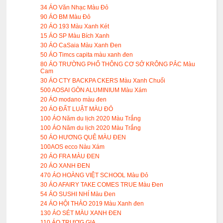
34 ÁO Văn Nhạc Màu Đỏ
90 ÁO BM Màu Đỏ
20 ÁO 193 Màu Xanh Két
15 ÁO SP Màu Bích Xanh
30 ÁO CaSaia Màu Xanh Đen
50 ÁO Timcs capita màu xanh đen
80 ÁO TRƯỜNG PHỔ THÔNG CƠ SỞ KRÔNG PẮC Màu
Cam
30 ÁO CTY BACKPA CKERS Màu Xanh Chuối
500 AOSAI GÒN ALUMINIUM Màu Xám
20 ÁO modano màu đen
20 ÁO ĐẤT LUẬT MÀU ĐỎ
100 ÁO Năm du lịch 2020 Màu Trắng
100 ÁO Năm du lịch 2020 Màu Trắng
50 ÁO HƯƠNG QUÊ MÀU ĐEN
100AOS ecco Nàu Xám
20 ÁO FRA MÀU ĐEN
20 ÁO XANH ĐEN
470 ÁO HOÀNG VIỆT SCHOOL Màu Đỏ
30 ÁO AFAIRY TAKE COMES TRUE Màu Đen
54 ÁO SUSHI NHÍ Màu Đen
24 ÁO HỘI THẢO 2019 Màu Xanh đen
130 ÁO SÉT MÀU XANH ĐEN
110 ÁO TRƯƠG GIA