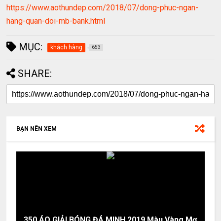
https://www.aothundep.com/2018/07/dong-phuc-ngan-
hang-quan-doi-mb-bank.html
MỤC:
khách hàng
653
SHARE:
BẠN NÊN XEM
350 ÁO GIẢI BÓNG ĐÁ MINH 2019 Màu Vàng Mơ