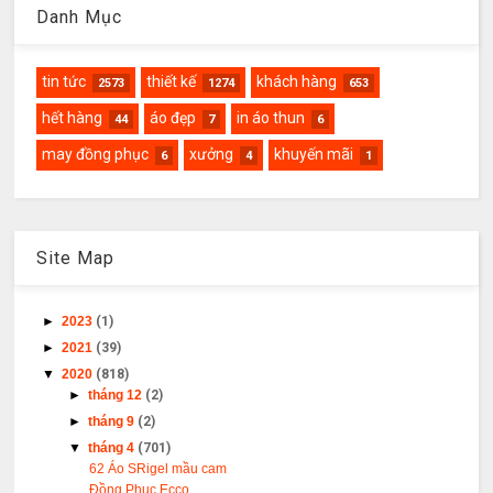
Danh Mục
tin tức
thiết kế
khách hàng
2573
1274
653
hết hàng
áo đẹp
in áo thun
44
7
6
may đồng phục
xưởng
khuyến mãi
6
4
1
Site Map
►
2023
(1)
►
2021
(39)
▼
2020
(818)
►
tháng 12
(2)
►
tháng 9
(2)
▼
tháng 4
(701)
62 Áo SRigel mầu cam
Đồng Phục Ecco