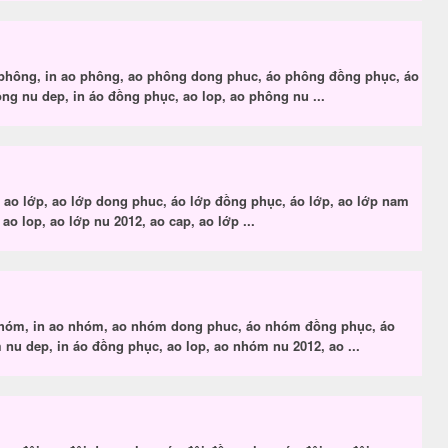
 phông, in ao phông, ao phông dong phuc, áo phông đồng phục, áo
g nu dep, in áo đồng phục, ao lop, ao phông nu ...
in ao lớp, ao lớp dong phuc, áo lớp đồng phục, áo lớp, ao lớp nam
ao lop, ao lớp nu 2012, ao cap, ao lớp ...
 nhóm, in ao nhóm, ao nhóm dong phuc, áo nhóm đồng phục, áo
u dep, in áo đồng phục, ao lop, ao nhóm nu 2012, ao ...