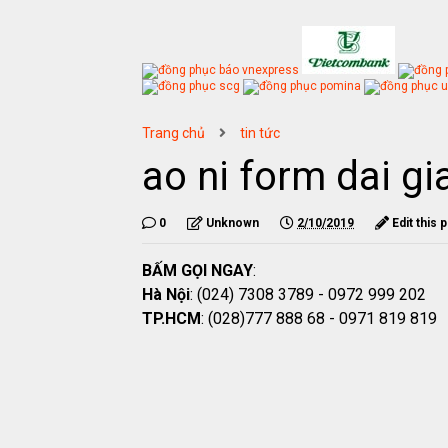
Trang chủ
tin tức
ao ni form dai gi
0
Unknown
2/10/2019
Edit this 
BẤM GỌI NGAY
:
Hà Nội
: (024) 7308 3789 - 0972 999 202
TP.HCM
: (028)777 888 68 - 0971 819 819