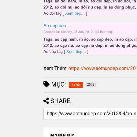
Tags: ao đôi nam, in áo, ao đôi dep, in áo đôi, 
2012, ao đôi nu, ao đôi nu dep, in áo đồng phục, 
Ao đôi tag [
Xem tiep...
]
Ao cap dep
Created on Sunday, 08 July 2012 / ao thun tag
Tags: ao cặp nam, in áo, ao cặp dep, in áo cặp,
2012, ao cặp nu, ao cặp nu dep, in áo đồng phục, 
Ao cap tag [
Xem tiep...
]
Xem Thêm:
https://www.aothundep.com/20
MỤC:
tin tức
2573
SHARE:
BẠN NÊN XEM