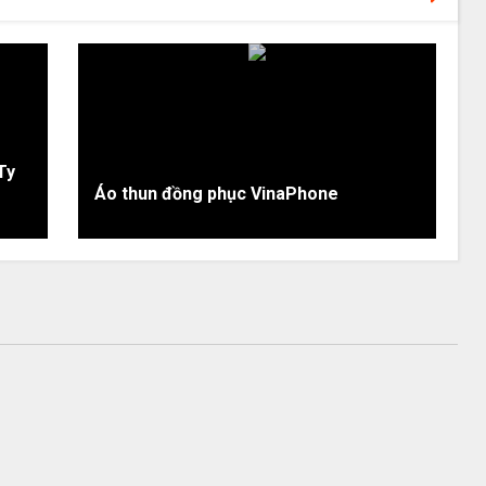
Ty
Áo thun đồng phục VinaPhone