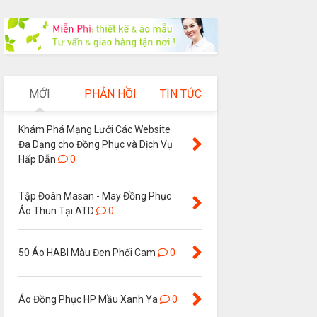
MỚI
PHẢN HỒI
TIN TỨC
Khám Phá Mạng Lưới Các Website
Đa Dạng cho Đồng Phục và Dịch Vụ
Hấp Dẫn
0
Tập Đoàn Masan - May Đồng Phục
Áo Thun Tại ATD
0
50 Áo HABI Màu Đen Phối Cam
0
Áo Đồng Phục HP Mầu Xanh Ya
0