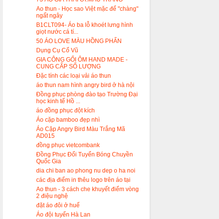
Ao thun - Học sao Việt mặc để "chàng"
ngất ngây
B1CLT094- Áo ba lỗ khoét lưng hình
giọt nước cá tí...
50 ÁO LOVE MÀU HỒNG PHẤN
Dụng Cụ Cổ Vũ
GIA CÔNG GỐI ÔM HAND MADE -
CUNG CẤP SỐ LƯỢNG
Đặc tính các loại vải áo thun
áo thun nam hình angry bird ở hà nội
Đồng phục phòng đào tạo Trường Đại
học kinh tế Hồ ...
áo đồng phục đột kích
Áo cặp bamboo đẹp nhì
Áo Cặp Angry Bird Màu Trắng Mã
AD015
đồng phục vietcombank
Đồng Phục Đổi Tuyển Bóng Chuyền
Quốc Gia
dia chi ban ao phong nu dep o ha noi
các địa điểm in thêu logo trên áo tại
Ao thun - 3 cách che khuyết điểm vòng
2 điệu nghệ
đặt áo đôi ở huế
Áo đội tuyển Hà Lan