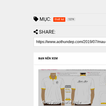
MỤC:
thiết kế
1274
SHARE:
BẠN NÊN XEM
đồng phục marie lucie