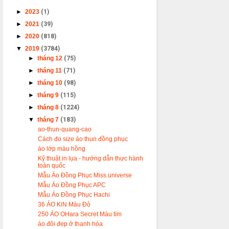
►
2023
(1)
►
2021
(39)
►
2020
(818)
▼
2019
(3784)
►
tháng 12
(75)
►
tháng 11
(71)
►
tháng 10
(98)
►
tháng 9
(115)
►
tháng 8
(1224)
▼
tháng 7
(183)
ao-thun-quang-cao
Cách đo size áo thun đồng phục
áo lớp màu hồng
Kỹ thuật in lụa - hướng dẫn thực hành
toàn quốc
Mẫu Áo Đồng Phục Miss universe
Mẫu Áo Đồng Phục APC
Mẫu Áo Đồng Phục Hachi
36 ÁO KiN Màu Đỏ
250 ÁO OHara Secret Màu tím
áo đôi đẹp ở thanh hóa