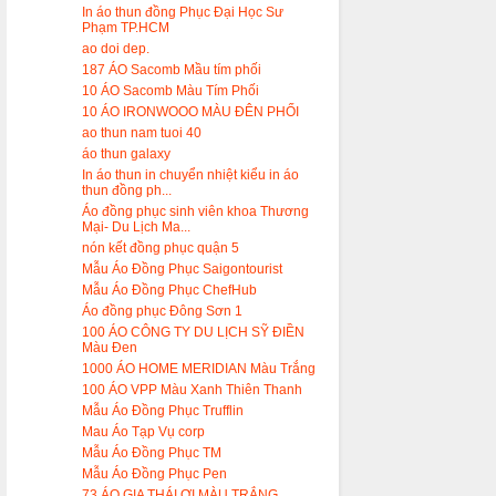
In áo thun đồng Phục Đại Học Sư
Phạm TP.HCM
ao doi dep.
187 ÁO Sacomb Mầu tím phối
10 ÁO Sacomb Màu Tím Phối
10 ÁO IRONWOOO MÀU ĐÊN PHỐI
ao thun nam tuoi 40
áo thun galaxy
In áo thun in chuyển nhiệt kiểu in áo
thun đồng ph...
Áo đồng phục sinh viên khoa Thương
Mại- Du Lịch Ma...
nón kết đồng phục quận 5
Mẫu Áo Đồng Phục Saigontourist
Mẫu Áo Đồng Phục ChefHub
Áo đồng phục Đông Sơn 1
100 ÁO CÔNG TY DU LỊCH SỸ ĐIỀN
Màu Đen
1000 ÁO HOME MERIDIAN Màu Trắng
100 ÁO VPP Màu Xanh Thiên Thanh
Mẫu Áo Đồng Phục Trufflin
Mau Áo Tạp Vụ corp
Mẫu Áo Đồng Phục TM
Mẫu Áo Đồng Phục Pen
73 ÁO GIA THÁI ƠI.MÀU TRẮNG