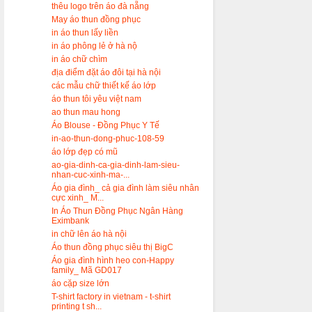
thêu logo trên áo đà nẵng
May áo thun đồng phục
in áo thun lấy liền
in áo phông lẻ ở hà nộ
in áo chữ chìm
địa điểm đặt áo đôi tại hà nội
các mẫu chữ thiết kế áo lớp
áo thun tôi yêu việt nam
ao thun mau hong
Áo Blouse - Đồng Phục Y Tế
in-ao-thun-dong-phuc-108-59
áo lớp đẹp có mũ
ao-gia-dinh-ca-gia-dinh-lam-sieu-
nhan-cuc-xinh-ma-...
Áo gia đình_ cả gia đình làm siêu nhân
cực xinh_ M...
In Áo Thun Đồng Phục Ngân Hàng
Eximbank
in chữ lên áo hà nội
Áo thun đồng phục siêu thị BigC
Áo gia đình hình heo con-Happy
family_ Mã GD017
áo cặp size lớn
T-shirt factory in vietnam - t-shirt
printing t sh...