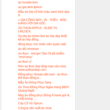
áo hoodie trơn
ao gia dinh tphcm
Mẫu áo lớp cổ tròn màu xanh bích đẹp
9
» GIA CÔNG MAY - IN - THÊU - BÁN
HÀNG VỚI GIÁ GỐC
ÁO THUN APPLE - SLIDE TO
UNLOCK
Áo lớp áo nhóm làm áo lớp đẹp thiết
kế áo lớp đồng...
đồng phục cho nhân viên quán cafe
áo đôi ninomax
Ao thun - Hot girl Tâm Tít đã nhiễm
"virut sexy"
ao thun cf
Ren ao thun dep lãng mạn vào mùa
www.aothundep.com
Đồng phục Honda việt nam - áo thun
thể thao đồng p...
Mẫu Áo Đông Phục Gela
Áo Thun Đồng Phục Ngân Hàng BIDV
Quảng Ngãi
May áo đồng phục Đông Á bank giá rẻ,
chất lượng - ...
Cây Cổ Vũ Tphcm
Công ty sản xuất áo mưa