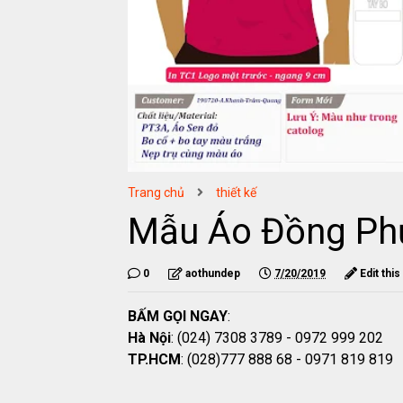
Trang chủ
thiết kế
Mẫu Áo Đồng Ph
0
aothundep
7/20/2019
Edit this
BẤM GỌI NGAY
:
Hà Nội
: (024) 7308 3789 - 0972 999 202
TP.HCM
: (028)777 888 68 - 0971 819 819