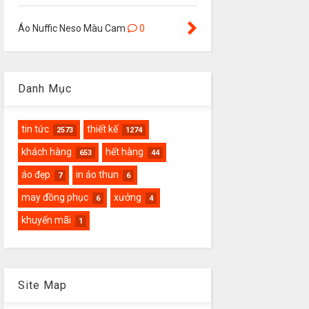
Áo Nuffic Neso Màu Cam
0
Danh Mục
tin tức
thiết kế
2573
1274
khách hàng
hết hàng
653
44
áo đẹp
in áo thun
7
6
may đồng phục
xưởng
6
4
khuyến mãi
1
Site Map