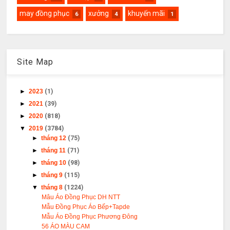
may đồng phục
xưởng
khuyến mãi
6
4
1
Site Map
►
2023
(1)
►
2021
(39)
►
2020
(818)
▼
2019
(3784)
►
tháng 12
(75)
►
tháng 11
(71)
►
tháng 10
(98)
►
tháng 9
(115)
▼
tháng 8
(1224)
Mâu Áo Đồng Phục DH NTT
Mẫu Đồng Phục Áo Bếp+Tapde
Mẫu Áo Đồng Phục Phương Đông
56 ÁO MÀU CAM