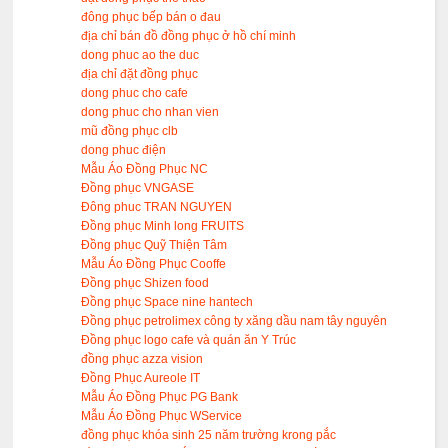
đông phục bếp bán o đau
địa chỉ bán đồ đồng phục ở hồ chí minh
dong phuc ao the duc
địa chỉ đặt đồng phục
dong phuc cho cafe
dong phuc cho nhan vien
mũ đồng phục clb
dong phuc điện
Mẫu Áo Đồng Phục NC
Đồng phục VNGASE
Đông phuc TRAN NGUYEN
Đồng phục Minh long FRUITS
Đồng phục Quỹ Thiện Tâm
Mẫu Áo Đồng Phục Cooffe
Đồng phục Shizen food
Đồng phục Space nine hantech
Đồng phục petrolimex công ty xăng dầu nam tây nguyên
Đồng phục logo cafe và quán ăn Y Trúc
đồng phục azza vision
Đồng Phục Aureole IT
Mẫu Áo Đồng Phục PG Bank
Mẫu Áo Đồng Phục WService
đồng phục khóa sinh 25 năm trường krong pắc