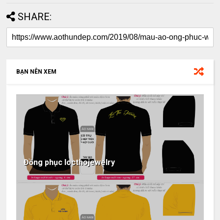
SHARE:
BẠN NÊN XEM
Đồng phục locthojewelry