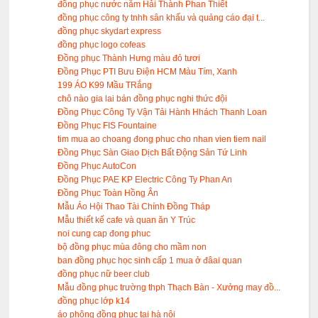
đồng phục nước nắm Hải Thành Phan Thiết
đồng phục công ty tnhh sân khấu và quảng cáo đại t...
đồng phục skydart express
đồng phục logo cofeas
Đồng phục Thành Hưng màu đỏ tươi
Đồng Phục PTI Bưu Điện HCM Màu Tím, Xanh
199 ÁO K99 Mầu TRắng
chô nào gia lai bán đồng phục nghi thức đội
Đồng Phục Công Ty Vận Tải Hành Hhách Thanh Loan
Đồng Phục FIS Fountaine
tim mua ao choang đong phuc cho nhan vien tiem nail
Đồng Phục Sàn Giao Dịch Bất Động Sản Tứ Linh
Đồng Phục AutoCon
Đồng Phục PAE KP Electric Công Ty Phan An
Đồng Phục Toàn Hồng Ân
Mẫu Áo Hội Thao Tài Chính Đồng Tháp
Mẫu thiết kế cafe và quan ăn Y Trúc
noi cung cap đong phuc
bộ đồng phục mùa đông cho mầm non
ban đồng phục học sinh cấp 1 mua ở đâai quan
đồng phục nữ beer club
Mẫu đồng phục trường thph Thạch Bàn - Xưởng may đồ...
đồng phục lớp k14
áo phông đồng phục tại hà nội