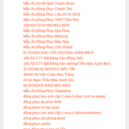
Mẫu Áo Sơ Mi Nam Thanh Nhan
Mẫu Áo Đồng Phục Chánh Thu
Mẫu Áo Đồng Phục Lớp 20.1D 2019
Mẫu Áo Đồng Phục THPT Trần Phú
100AOS SUSI NHÍ MÀU ĐEN
Mẫu Áo Đồng Phục Quý Phat
Mẫu Áo Đồng Phục MeKong
Mẫu Áo Đồng Phục Màu Nâu
Mẫu Áo Đồng Phục USG Robal
61 ÁO ĐẠI HỌC CẦN THƠ MÀU XANH BÍCH
100 ÁO CTY Bất Động Sản Đồng Tiến
100 ÁO CTY Bất Động Sản aĐôngf Tiến Màu Xanh Bích
20 ÁO WS W SERVICE MÀU TÍM
40000 ÁO Vân Châu Màu Trắng
20 áo Ngọc Thảo Màu Xanh Gia
60 ÁO ROCK KING MÀU ĐEN
Mẫu Áo Đồng Phục Happytree
đồng phục học sinh cấp 1 mua ở đâoc sinh re depep ...
đồng phục tại phan thiết
đong phuc nu hai quan
đồng phục học sinh cấp 1 mua ở đâocsinhtieuhoc
dong phuc nữ phong kham
đồng phuc camle