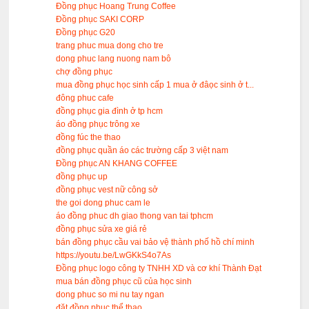
Đồng phục Hoang Trung Coffee
Đồng phục SAKI CORP
Đồng phục G20
trang phuc mua dong cho tre
dong phuc lang nuong nam bô
chợ đồng phục
mua đồng phục học sinh cấp 1 mua ở đâọc sinh ở t...
đông phuc cafe
đồng phục gia đình ở tp hcm
áo đồng phục trông xe
đồng fúc the thao
đồng phục quần áo các trường cấp 3 việt nam
Đồng phục AN KHANG COFFEE
đồng phục up
đồng phục vest nữ công sở
the goi dong phuc cam le
áo đồng phuc dh giao thong van tai tphcm
đồng phục sửa xe giá rẻ
bán đồng phục cầu vai bảo vệ thành phố hồ chí minh
https://youtu.be/LwGKkS4o7As
Đồng phục logo công ty TNHH XD và cơ khí Thành Đạt
mua bán đồng phục cũ của học sinh
dong phuc so mi nu tay ngan
đặt đồng phục thể thao