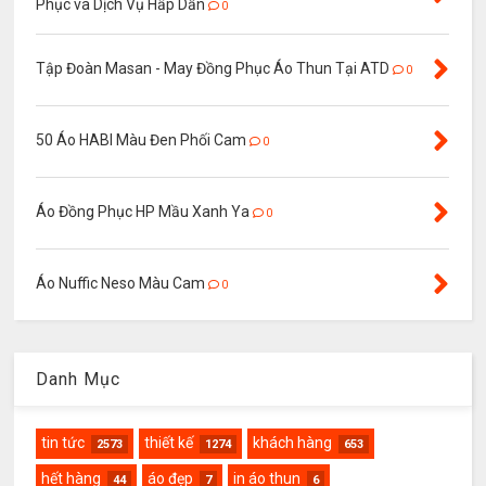
Phục và Dịch Vụ Hấp Dẫn
0
Tập Đoàn Masan - May Đồng Phục Áo Thun Tại ATD
0
50 Áo HABI Màu Đen Phối Cam
0
Áo Đồng Phục HP Mầu Xanh Ya
0
Áo Nuffic Neso Màu Cam
0
Danh Mục
tin tức
thiết kế
khách hàng
2573
1274
653
hết hàng
áo đẹp
in áo thun
44
7
6