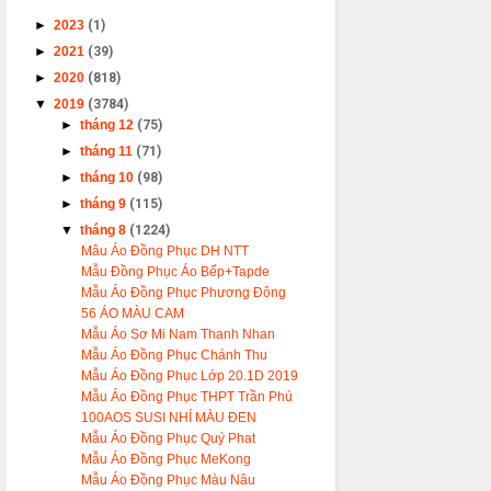
►
2023
(1)
►
2021
(39)
►
2020
(818)
▼
2019
(3784)
►
tháng 12
(75)
►
tháng 11
(71)
►
tháng 10
(98)
►
tháng 9
(115)
▼
tháng 8
(1224)
Mâu Áo Đồng Phục DH NTT
Mẫu Đồng Phục Áo Bếp+Tapde
Mẫu Áo Đồng Phục Phương Đông
56 ÁO MÀU CAM
Mẫu Áo Sơ Mi Nam Thanh Nhan
Mẫu Áo Đồng Phục Chánh Thu
Mẫu Áo Đồng Phục Lớp 20.1D 2019
Mẫu Áo Đồng Phục THPT Trần Phú
100AOS SUSI NHÍ MÀU ĐEN
Mẫu Áo Đồng Phục Quý Phat
Mẫu Áo Đồng Phục MeKong
Mẫu Áo Đồng Phục Màu Nâu