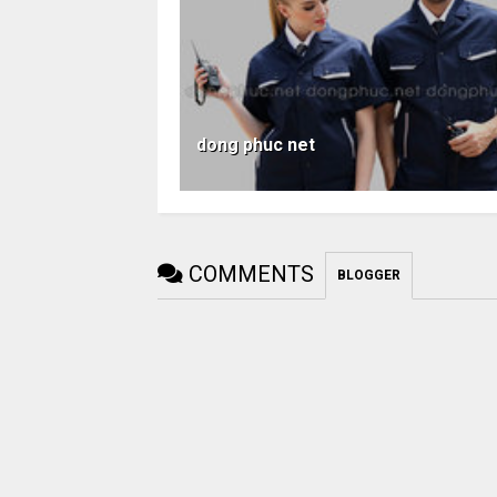
dong phuc net
COMMENTS
BLOGGER