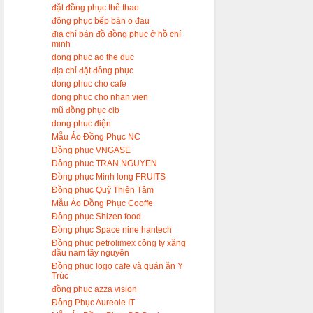
đặt đồng phục thể thao
đông phục bếp bán o đau
địa chỉ bán đồ đồng phục ở hồ chí
minh
dong phuc ao the duc
địa chỉ đặt đồng phục
dong phuc cho cafe
dong phuc cho nhan vien
mũ đồng phục clb
dong phuc điện
Mẫu Áo Đồng Phục NC
Đồng phục VNGASE
Đông phuc TRAN NGUYEN
Đồng phục Minh long FRUITS
Đồng phục Quỹ Thiện Tâm
Mẫu Áo Đồng Phục Cooffe
Đồng phục Shizen food
Đồng phục Space nine hantech
Đồng phục petrolimex công ty xăng
dầu nam tây nguyên
Đồng phục logo cafe và quán ăn Y
Trúc
đồng phục azza vision
Đồng Phục Aureole IT