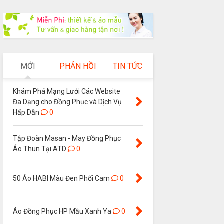
MỚI
PHẢN HỒI
TIN TỨC
Khám Phá Mạng Lưới Các Website
Đa Dạng cho Đồng Phục và Dịch Vụ
Hấp Dẫn
0
Tập Đoàn Masan - May Đồng Phục
Áo Thun Tại ATD
0
50 Áo HABI Màu Đen Phối Cam
0
Áo Đồng Phục HP Mầu Xanh Ya
0