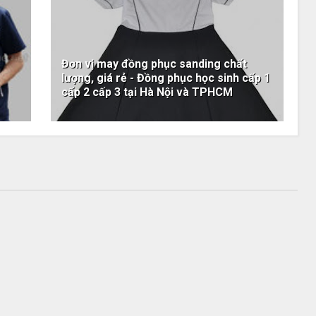
Đơn vị may đồng phục sanding chất
lượng, giá rẻ - Đồng phục học sinh cấp 1
cấp 2 cấp 3 tại Hà Nội và TPHCM