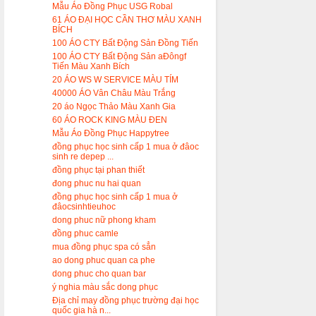
Mẫu Áo Đồng Phục USG Robal
61 ÁO ĐẠI HỌC CẦN THƠ MÀU XANH
BÍCH
100 ÁO CTY Bất Động Sản Đồng Tiến
100 ÁO CTY Bất Động Sản aĐôngf
Tiến Màu Xanh Bích
20 ÁO WS W SERVICE MÀU TÍM
40000 ÁO Vân Châu Màu Trắng
20 áo Ngọc Thảo Màu Xanh Gia
60 ÁO ROCK KING MÀU ĐEN
Mẫu Áo Đồng Phục Happytree
đồng phục học sinh cấp 1 mua ở đâoc
sinh re depep ...
đồng phục tại phan thiết
đong phuc nu hai quan
đồng phục học sinh cấp 1 mua ở
đâocsinhtieuhoc
dong phuc nữ phong kham
đồng phuc camle
mua đồng phục spa có sẳn
ao dong phuc quan ca phe
dong phuc cho quan bar
ý nghia màu sắc dong phục
Địa chỉ may đồng phục trường đại học
quốc gia hà n...