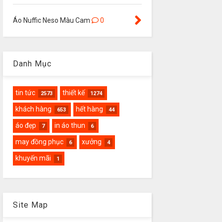
Áo Nuffic Neso Màu Cam
0
Danh Mục
tin tức
thiết kế
2573
1274
khách hàng
hết hàng
653
44
áo đẹp
in áo thun
7
6
may đồng phục
xưởng
6
4
khuyến mãi
1
Site Map