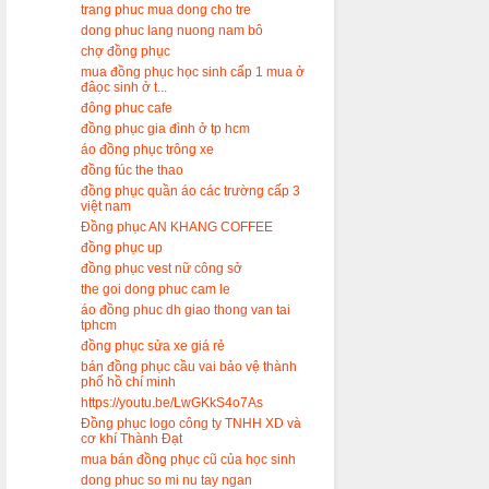
trang phuc mua dong cho tre
dong phuc lang nuong nam bô
chợ đồng phục
mua đồng phục học sinh cấp 1 mua ở
đâọc sinh ở t...
đông phuc cafe
đồng phục gia đình ở tp hcm
áo đồng phục trông xe
đồng fúc the thao
đồng phục quần áo các trường cấp 3
việt nam
Đồng phục AN KHANG COFFEE
đồng phục up
đồng phục vest nữ công sở
the goi dong phuc cam le
áo đồng phuc dh giao thong van tai
tphcm
đồng phục sửa xe giá rẻ
bán đồng phục cầu vai bảo vệ thành
phố hồ chí minh
https://youtu.be/LwGKkS4o7As
Đồng phục logo công ty TNHH XD và
cơ khí Thành Đạt
mua bán đồng phục cũ của học sinh
dong phuc so mi nu tay ngan