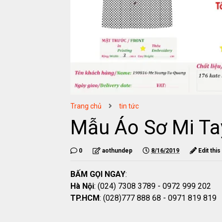
Trang chủ
tin tức
Mẫu Áo Sơ Mi Ta
0
aothundep
8/16/2019
Edit this
BẤM GỌI NGAY
:
Hà Nội
: (024) 7308 3789 - 0972 999 202
TP.HCM
: (028)777 888 68 - 0971 819 819