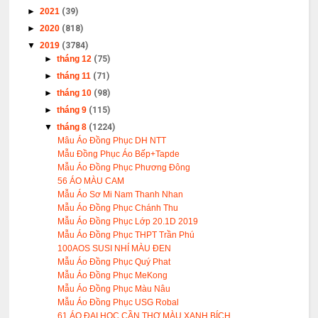
►
2021
(39)
►
2020
(818)
▼
2019
(3784)
►
tháng 12
(75)
►
tháng 11
(71)
►
tháng 10
(98)
►
tháng 9
(115)
▼
tháng 8
(1224)
Mâu Áo Đồng Phục DH NTT
Mẫu Đồng Phục Áo Bếp+Tapde
Mẫu Áo Đồng Phục Phương Đông
56 ÁO MÀU CAM
Mẫu Áo Sơ Mi Nam Thanh Nhan
Mẫu Áo Đồng Phục Chánh Thu
Mẫu Áo Đồng Phục Lớp 20.1D 2019
Mẫu Áo Đồng Phục THPT Trần Phú
100AOS SUSI NHÍ MÀU ĐEN
Mẫu Áo Đồng Phục Quý Phat
Mẫu Áo Đồng Phục MeKong
Mẫu Áo Đồng Phục Màu Nâu
Mẫu Áo Đồng Phục USG Robal
61 ÁO ĐẠI HỌC CẦN THƠ MÀU XANH BÍCH