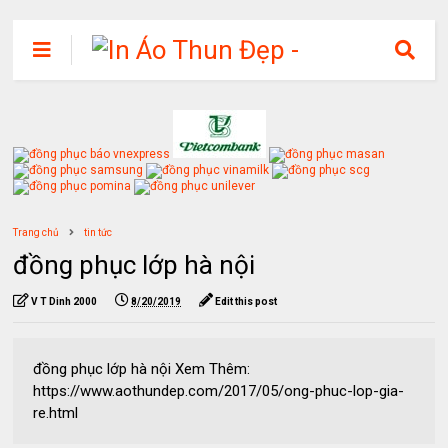
Trang chủ
tin tức
đồng phục lớp hà nội
V T Dinh 2000
8/20/2019
Edit this post
đồng phục lớp hà nội Xem Thêm:
https://www.aothundep.com/2017/05/ong-phuc-lop-gia-
re.html