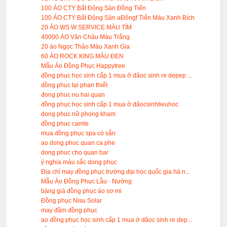
100 ÁO CTY Bất Động Sản Đồng Tiến
100 ÁO CTY Bất Động Sản aĐôngf Tiến Màu Xanh Bích
20 ÁO WS W SERVICE MÀU TÍM
40000 ÁO Vân Châu Màu Trắng
20 áo Ngọc Thảo Màu Xanh Gia
60 ÁO ROCK KING MÀU ĐEN
Mẫu Áo Đồng Phục Happytree
đồng phục học sinh cấp 1 mua ở đâoc sinh re depep ...
đồng phục tại phan thiết
đong phuc nu hai quan
đồng phục học sinh cấp 1 mua ở đâocsinhtieuhoc
dong phuc nữ phong kham
đồng phuc camle
mua đồng phục spa có sẳn
ao dong phuc quan ca phe
dong phuc cho quan bar
ý nghia màu sắc dong phục
Địa chỉ may đồng phục trường đại học quốc gia hà n...
Mẫu Áo Đồng Phục Lẫu - Nướng
bàng giá đồng phục áo sơ mi
Đồng phục Nisu Solar
may đầm đồng phục
ao đồng phục học sinh cấp 1 mua ở đâoc sinh re dep...