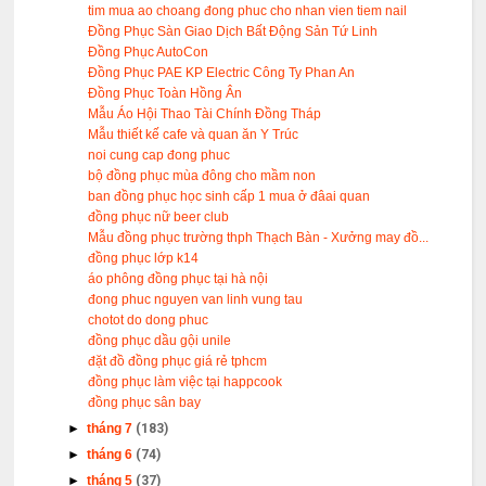
tim mua ao choang đong phuc cho nhan vien tiem nail
Đồng Phục Sàn Giao Dịch Bất Động Sản Tứ Linh
Đồng Phục AutoCon
Đồng Phục PAE KP Electric Công Ty Phan An
Đồng Phục Toàn Hồng Ân
Mẫu Áo Hội Thao Tài Chính Đồng Tháp
Mẫu thiết kế cafe và quan ăn Y Trúc
noi cung cap đong phuc
bộ đồng phục mùa đông cho mầm non
ban đồng phục học sinh cấp 1 mua ở đâai quan
đồng phục nữ beer club
Mẫu đồng phục trường thph Thạch Bàn - Xưởng may đồ...
đồng phục lớp k14
áo phông đồng phục tại hà nội
đong phuc nguyen van linh vung tau
chotot do dong phuc
đồng phục dầu gội unile
đặt đồ đồng phục giá rẻ tphcm
đồng phục làm việc tại happcook
đồng phục sân bay
►
tháng 7
(183)
►
tháng 6
(74)
►
tháng 5
(37)