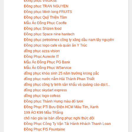
Đồng phục VNGASE
Đông phuc TRAN NGUYEN
Đồng phục Minh long FRUITS
Đồng phục Quỹ Thiện Tâm
Mẫu Áo Đồng Phục Cooffe
Đồng phục Shizen food
Đồng phục Space nine hantech
Đồng phục petrolimex công ty xăng dầu nam tây nguyên
Đồng phục logo cafe và quán ăn Y Trúc
đồng phục azza vision
Đồng Phục Aureole IT
Mẫu Áo Đồng Phục PG Bank
Mẫu Áo Đồng Phục WService
đồng phục khóa sinh 25 năm trường krong pắc
đồng phục nước nắm Hải Thành Phan Thiết
đồng phục công ty tnhh sân khấu và quảng cáo đại t...
đồng phục skydart express
đồng phục logo cofeas
Đồng phục Thành Hưng màu đỏ tươi
Đồng Phục PTI Bưu Điện HCM Màu Tím, Xanh
199 ÁO K99 Mầu TRắng
chô nào gia lai bán đồng phục nghi thức đội
Đồng Phục Công Ty Vận Tải Hành Hhách Thanh Loan
Đồng Phục FIS Fountaine