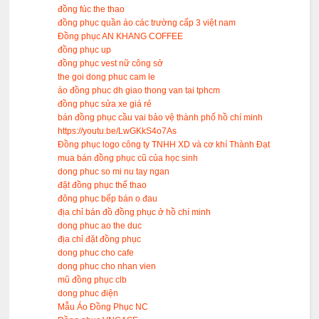
đồng fúc the thao
đồng phục quần áo các trường cấp 3 việt nam
Đồng phục AN KHANG COFFEE
đồng phục up
đồng phục vest nữ công sở
the goi dong phuc cam le
áo đồng phuc dh giao thong van tai tphcm
đồng phục sửa xe giá rẻ
bán đồng phục cầu vai bảo vệ thành phố hồ chí minh
https://youtu.be/LwGKkS4o7As
Đồng phục logo công ty TNHH XD và cơ khí Thành Đạt
mua bán đồng phục cũ của học sinh
dong phuc so mi nu tay ngan
đặt đồng phục thể thao
đông phục bếp bán o đau
địa chỉ bán đồ đồng phục ở hồ chí minh
dong phuc ao the duc
địa chỉ đặt đồng phục
dong phuc cho cafe
dong phuc cho nhan vien
mũ đồng phục clb
dong phuc điện
Mẫu Áo Đồng Phục NC