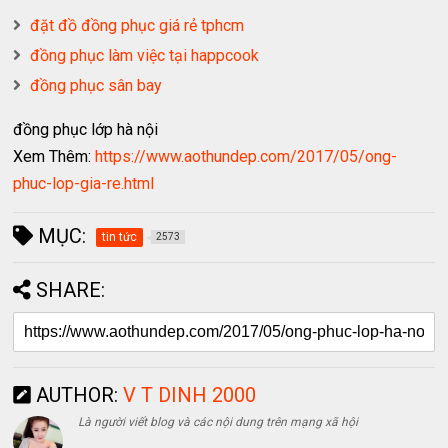
đặt đồ đồng phục giá rẻ tphcm
đồng phục làm việc tại happcook
đồng phục sân bay
đồng phục lớp hà nội
Xem Thêm:
https://www.aothundep.com/2017/05/ong-
phuc-lop-gia-re.html
MỤC:
tin tức
2573
SHARE:
AUTHOR:
V T DINH 2000
Là người viết blog và các nội dung trên mạng xã hội