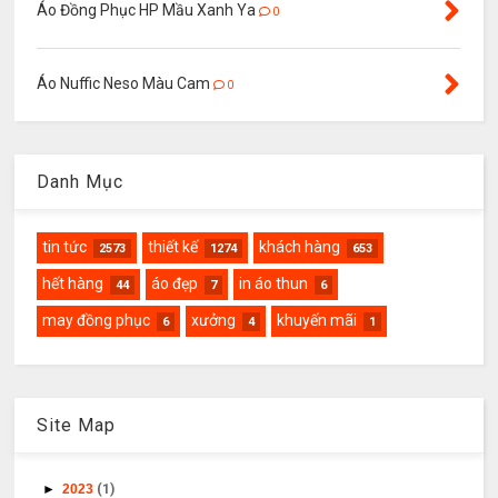
Áo Đồng Phục HP Mầu Xanh Ya
0
Áo Nuffic Neso Màu Cam
0
Danh Mục
tin tức
thiết kế
khách hàng
2573
1274
653
hết hàng
áo đẹp
in áo thun
44
7
6
may đồng phục
xưởng
khuyến mãi
6
4
1
Site Map
►
2023
(1)