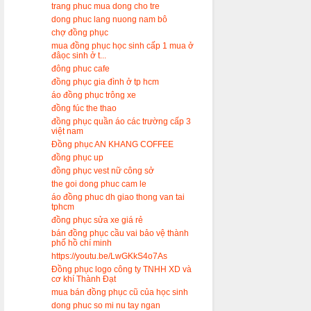
trang phuc mua dong cho tre
dong phuc lang nuong nam bô
chợ đồng phục
mua đồng phục học sinh cấp 1 mua ở
đâọc sinh ở t...
đông phuc cafe
đồng phục gia đình ở tp hcm
áo đồng phục trông xe
đồng fúc the thao
đồng phục quần áo các trường cấp 3
việt nam
Đồng phục AN KHANG COFFEE
đồng phục up
đồng phục vest nữ công sở
the goi dong phuc cam le
áo đồng phuc dh giao thong van tai
tphcm
đồng phục sửa xe giá rẻ
bán đồng phục cầu vai bảo vệ thành
phố hồ chí minh
https://youtu.be/LwGKkS4o7As
Đồng phục logo công ty TNHH XD và
cơ khí Thành Đạt
mua bán đồng phục cũ của học sinh
dong phuc so mi nu tay ngan