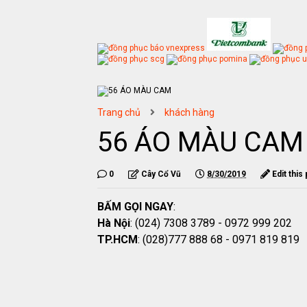
Trang chủ
khách hàng
56 ÁO MÀU CAM
0
Cây Cổ Vũ
8/30/2019
Edit this
BẤM GỌI NGAY
:
Hà Nội
: (024) 7308 3789 - 0972 999 202
TP.HCM
: (028)777 888 68 - 0971 819 819