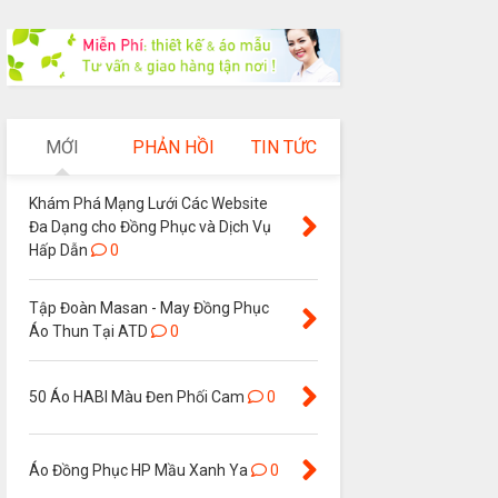
MỚI
PHẢN HỒI
TIN TỨC
Khám Phá Mạng Lưới Các Website
Đa Dạng cho Đồng Phục và Dịch Vụ
Hấp Dẫn
0
Tập Đoàn Masan - May Đồng Phục
Áo Thun Tại ATD
0
50 Áo HABI Màu Đen Phối Cam
0
Áo Đồng Phục HP Mầu Xanh Ya
0