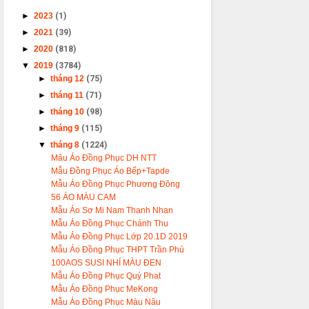
►
2023
(1)
►
2021
(39)
►
2020
(818)
▼
2019
(3784)
►
tháng 12
(75)
►
tháng 11
(71)
►
tháng 10
(98)
►
tháng 9
(115)
▼
tháng 8
(1224)
Mâu Áo Đồng Phục DH NTT
Mẫu Đồng Phục Áo Bếp+Tapde
Mẫu Áo Đồng Phục Phương Đông
56 ÁO MÀU CAM
Mẫu Áo Sơ Mi Nam Thanh Nhan
Mẫu Áo Đồng Phục Chánh Thu
Mẫu Áo Đồng Phục Lớp 20.1D 2019
Mẫu Áo Đồng Phục THPT Trần Phú
100AOS SUSI NHÍ MÀU ĐEN
Mẫu Áo Đồng Phục Quý Phat
Mẫu Áo Đồng Phục MeKong
Mẫu Áo Đồng Phục Màu Nâu