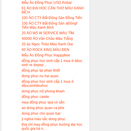
Mẫu Áo Đồng Phục USG Robal
61 ÁO ĐẠI HỌC CẦN THƠ MÀU XANH
BÍCH
100 ÁO CTY Bất Động Sản Đồng Tiến
100 ÁO CTY Bất Động Sản aĐôngf
Tiến Màu Xanh Bích
20 ÁO WS W SERVICE MÀU TÍM
40000 ÁO Vân Châu Màu Trắng
20 áo Ngọc Thảo Màu Xanh Gia
60 ÁO ROCK KING MÀU ĐEN
Mẫu Áo Đồng Phục Happytree
đồng phục học sinh cấp 1 mua ở đâoc
sinh re depep ...
đồng phục tại phan thiết
đong phuc nu hai quan
đồng phục học sinh cấp 1 mua ở
đâocsinhtieuhoc
dong phuc nữ phong kham
đồng phuc camle
mua đồng phục spa có sẳn
ao dong phuc quan ca phe
dong phuc cho quan bar
ý nghia màu sắc dong phục
Địa chỉ may đồng phục trường đại học
quốc gia hà n...