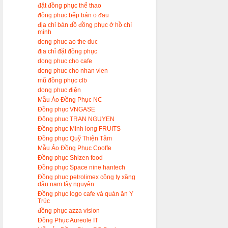
đặt đồng phục thể thao
đông phục bếp bán o đau
địa chỉ bán đồ đồng phục ở hồ chí
minh
dong phuc ao the duc
địa chỉ đặt đồng phục
dong phuc cho cafe
dong phuc cho nhan vien
mũ đồng phục clb
dong phuc điện
Mẫu Áo Đồng Phục NC
Đồng phục VNGASE
Đông phuc TRAN NGUYEN
Đồng phục Minh long FRUITS
Đồng phục Quỹ Thiện Tâm
Mẫu Áo Đồng Phục Cooffe
Đồng phục Shizen food
Đồng phục Space nine hantech
Đồng phục petrolimex công ty xăng
dầu nam tây nguyên
Đồng phục logo cafe và quán ăn Y
Trúc
đồng phục azza vision
Đồng Phục Aureole IT