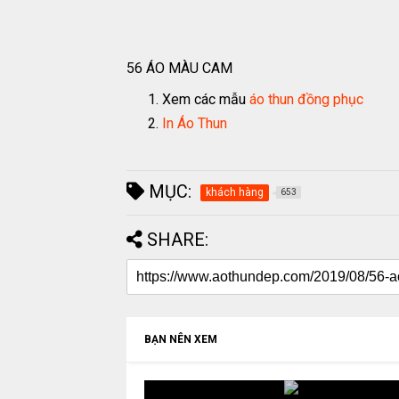
56 ÁO MÀU CAM
Xem các mẫu
áo thun đồng phục
In Áo Thun
MỤC:
khách hàng
653
SHARE:
BẠN NÊN XEM