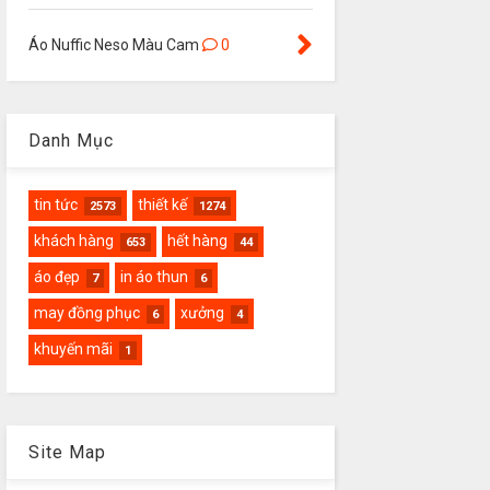
Áo Nuffic Neso Màu Cam
0
Danh Mục
tin tức
thiết kế
2573
1274
khách hàng
hết hàng
653
44
áo đẹp
in áo thun
7
6
may đồng phục
xưởng
6
4
khuyến mãi
1
Site Map