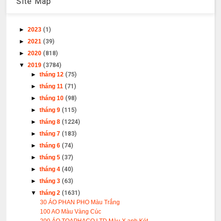
Site Map
►
2023
(1)
►
2021
(39)
►
2020
(818)
▼
2019
(3784)
►
tháng 12
(75)
►
tháng 11
(71)
►
tháng 10
(98)
►
tháng 9
(115)
►
tháng 8
(1224)
►
tháng 7
(183)
►
tháng 6
(74)
►
tháng 5
(37)
►
tháng 4
(40)
►
tháng 3
(63)
▼
tháng 2
(1631)
30 ÁO PHAN PHO Màu Trắng
100 AO Màu Vàng Cúc
200 ÁO TOAPHACO LTD Màu X anh Két