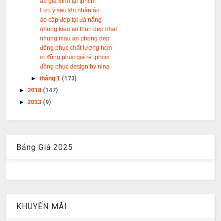
áo gia đình tại tphcm
Lưu ý sau khi nhận áo
áo cặp đẹp tại đà nẵng
nhung kieu ao thun dep nhat
nhung mau ao phong dep
đông phục chất lượng hcm
in đồng phục giá rẻ tphcm
đồng phục design by nina
►
tháng 1
(173)
►
2018
(147)
►
2013
(9)
Bảng Giá 2025
KHUYẾN MÃI