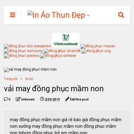
Trang chủ
tin tức
vải may đồng phục mầm non
0
Unknown
2/09/2019
Edit this post
may đồng phục mầm non giá rẻ báo giá đồng phục mầm
non xưởng may đồng phục mầm non đồng phục mầm
non tphcm đồng phục trẻ em mầm non ...