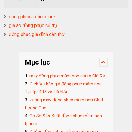
dong phuc aothungiare
giá áo đồng phục cổ trụ
đồng phục gia đình cần thơ
Mục lục
may đồng phục mầm non giá rẻ Giá Rẻ
Dịch Vụ báo giá đồng phục mầm non
Tại TpHCM và Hà Nội
xưởng may đồng phục mầm non Chất
Lượng Cao
Cơ Sở Sản Xuất đồng phục mầm non
tphcm
Xưởng đồng phục trẻ em mầm non