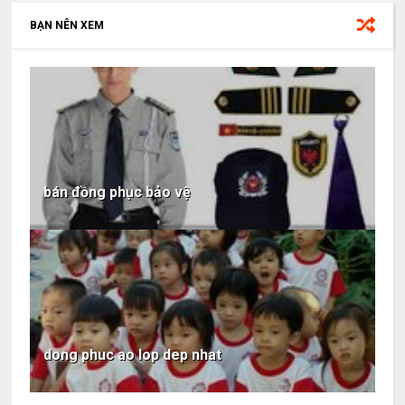
BẠN NÊN XEM
bán đồng phục bảo vệ
dong phuc ao lop dep nhat