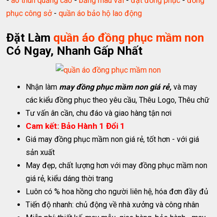
-
áo thun quảng cáo
-
bảng màu vải
-
đặt đồng phục
-
đồng
phục công sở
-
quần áo bảo hộ lao động
Đặt Làm
quần áo đồng phục mầm non
Có Ngay, Nhanh Gấp Nhất
Nhận làm
may đồng phục mầm non giá rẻ,
và may
các kiểu đồng phục theo yêu cầu, Thêu Logo, Thêu chữ
Tư vấn ân cần, chu đáo và giao hàng tận nơi
Cam kết: Bảo Hành 1 Đổi 1
Giá may đồng phục mầm non giá rẻ, tốt hơn - với giá
sản xuất
May đẹp, chất lượng hơn với may đồng phục mầm non
giá rẻ, kiểu dáng thời trang
Luôn có % hoa hồng cho người liên hệ, hóa đơn đầy đủ
Tiến độ nhanh: chủ động về nhà xưởng và công nhân