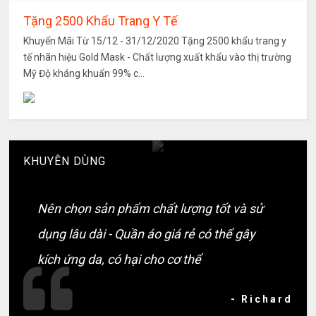
Tặng 2500 Khẩu Trang Y Tế
Khuyến Mãi Từ 15/12 - 31/12/2020 Tặng 2500 khẩu trang y
tế nhãn hiệu Gold Mask - Chất lượng xuất khẩu vào thị trường
Mỹ Độ kháng khuẩn 99% c...
KHUYÊN DÙNG
Nên chọn sản phẩm chất lượng tốt và sử
dụng lâu dài - Quần áo giá rẻ có thể gây
kích ứng da, có hại cho cơ thể
- Richard