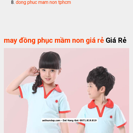
dong phuc mam non tphcm
may đồng phục mầm non giá rẻ
Giá Rẻ