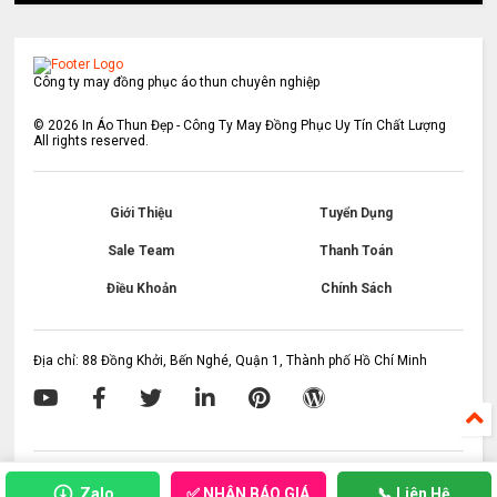
Công ty may đồng phục áo thun chuyên nghiệp
©
2026
In Áo Thun Đẹp - Công Ty May Đồng Phục Uy Tín Chất Lượng
All rights reserved.
Giới Thiệu
Tuyển Dụng
Sale Team
Thanh Toán
Điều Khoản
Chính Sách
Địa chỉ: 88 Đồng Khởi, Bến Nghé, Quận 1, Thành phố Hồ Chí Minh
✅ NHẬN BÁO GIÁ
Zalo
📞 Liên Hệ