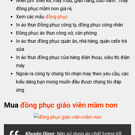
Miễn phí: thiết kế, may mẫu, giao hàng, bảo hành ...may
đồng phục mầm non giá rẻ,
Xem các mẫu
đồng phục
In áo thun Đồng phục công ty, đồng phục công nhân
Đồng phục áo thun công sở, văn phòng
In áo thun đồng phục quán ăn, nhà hàng, quán cafe trà
sữa
In áo thun đồng phục cửa hàng điện thoại, siêu thị điện
máy
Ngoài ra công ty chúng tôi nhận may theo yêu cầu, các
kiểu dáng bạn mong muốn đều được chúng tôi đáp
ứng.
Mua
đồng phục giáo viên mầm non
Khuyên Dùng:
Nên sử dụng áo chất lượng tốt,