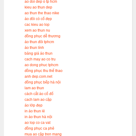
ao doi dep o tp hcm
kieu ao thun dep
ao thun the thao nike
áo đôi có cổ đẹp
cac kieu ao lop
xem ao thun nu
đồng phục dễ thương
áo thun đôi tphcm
áo thun lính
bảng giá áo thun
cach may ao co tru
ao dong phuc tphcm
đồng phục thu thể thao
anh dep.com.net
đồng phục bếp hà nội
lam ao thun
cách cắt áo cổ đổ
cach lam ao cặp
áo lớp đẹp
in áo thun lẻ
in áo thun hà nội
ao lop co ca vat
đồng phục ca phê
mua ao cặp tren mang