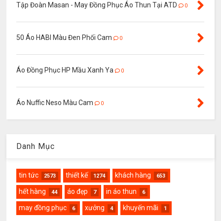
Tập Đoàn Masan - May Đồng Phục Áo Thun Tại ATD
0
50 Áo HABI Màu Đen Phối Cam
0
Áo Đồng Phục HP Mầu Xanh Ya
0
Áo Nuffic Neso Màu Cam
0
Danh Mục
tin tức
thiết kế
khách hàng
2573
1274
653
hết hàng
áo đẹp
in áo thun
44
7
6
may đồng phục
xưởng
khuyến mãi
6
4
1