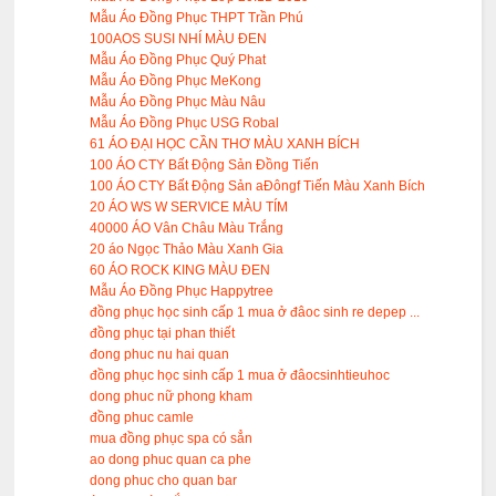
Mẫu Áo Đồng Phục THPT Trần Phú
100AOS SUSI NHÍ MÀU ĐEN
Mẫu Áo Đồng Phục Quý Phat
Mẫu Áo Đồng Phục MeKong
Mẫu Áo Đồng Phục Màu Nâu
Mẫu Áo Đồng Phục USG Robal
61 ÁO ĐẠI HỌC CẦN THƠ MÀU XANH BÍCH
100 ÁO CTY Bất Động Sản Đồng Tiến
100 ÁO CTY Bất Động Sản aĐôngf Tiến Màu Xanh Bích
20 ÁO WS W SERVICE MÀU TÍM
40000 ÁO Vân Châu Màu Trắng
20 áo Ngọc Thảo Màu Xanh Gia
60 ÁO ROCK KING MÀU ĐEN
Mẫu Áo Đồng Phục Happytree
đồng phục học sinh cấp 1 mua ở đâoc sinh re depep ...
đồng phục tại phan thiết
đong phuc nu hai quan
đồng phục học sinh cấp 1 mua ở đâocsinhtieuhoc
dong phuc nữ phong kham
đồng phuc camle
mua đồng phục spa có sẳn
ao dong phuc quan ca phe
dong phuc cho quan bar