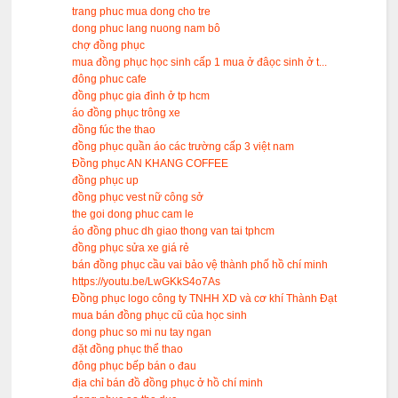
trang phuc mua dong cho tre
dong phuc lang nuong nam bô
chợ đồng phục
mua đồng phục học sinh cấp 1 mua ở đâọc sinh ở t...
đông phuc cafe
đồng phục gia đình ở tp hcm
áo đồng phục trông xe
đồng fúc the thao
đồng phục quần áo các trường cấp 3 việt nam
Đồng phục AN KHANG COFFEE
đồng phục up
đồng phục vest nữ công sở
the goi dong phuc cam le
áo đồng phuc dh giao thong van tai tphcm
đồng phục sửa xe giá rẻ
bán đồng phục cầu vai bảo vệ thành phố hồ chí minh
https://youtu.be/LwGKkS4o7As
Đồng phục logo công ty TNHH XD và cơ khí Thành Đạt
mua bán đồng phục cũ của học sinh
dong phuc so mi nu tay ngan
đặt đồng phục thể thao
đông phục bếp bán o đau
địa chỉ bán đồ đồng phục ở hồ chí minh