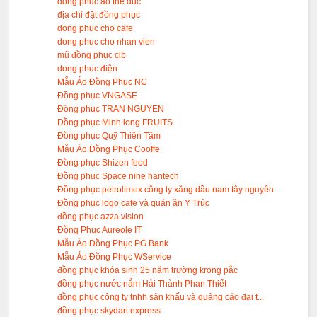
dong phuc ao the duc
địa chỉ đặt đồng phục
dong phuc cho cafe
dong phuc cho nhan vien
mũ đồng phục clb
dong phuc điện
Mẫu Áo Đồng Phục NC
Đồng phục VNGASE
Đông phuc TRAN NGUYEN
Đồng phục Minh long FRUITS
Đồng phục Quỹ Thiện Tâm
Mẫu Áo Đồng Phục Cooffe
Đồng phục Shizen food
Đồng phục Space nine hantech
Đồng phục petrolimex công ty xăng dầu nam tây nguyên
Đồng phục logo cafe và quán ăn Y Trúc
đồng phục azza vision
Đồng Phục Aureole IT
Mẫu Áo Đồng Phục PG Bank
Mẫu Áo Đồng Phục WService
đồng phục khóa sinh 25 năm trường krong pắc
đồng phục nước nắm Hải Thành Phan Thiết
đồng phục công ty tnhh sân khấu và quảng cáo đại t...
đồng phục skydart express