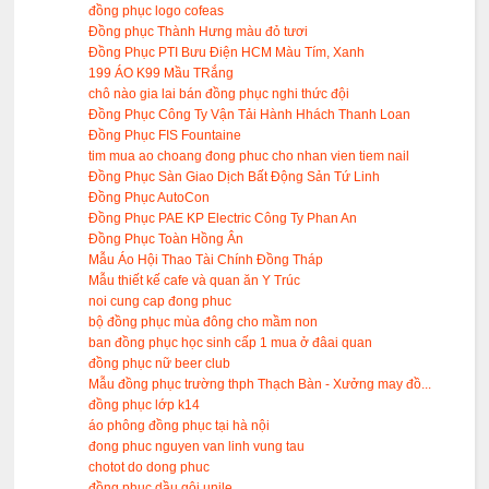
đồng phục logo cofeas
Đồng phục Thành Hưng màu đỏ tươi
Đồng Phục PTI Bưu Điện HCM Màu Tím, Xanh
199 ÁO K99 Mầu TRắng
chô nào gia lai bán đồng phục nghi thức đội
Đồng Phục Công Ty Vận Tải Hành Hhách Thanh Loan
Đồng Phục FIS Fountaine
tim mua ao choang đong phuc cho nhan vien tiem nail
Đồng Phục Sàn Giao Dịch Bất Động Sản Tứ Linh
Đồng Phục AutoCon
Đồng Phục PAE KP Electric Công Ty Phan An
Đồng Phục Toàn Hồng Ân
Mẫu Áo Hội Thao Tài Chính Đồng Tháp
Mẫu thiết kế cafe và quan ăn Y Trúc
noi cung cap đong phuc
bộ đồng phục mùa đông cho mầm non
ban đồng phục học sinh cấp 1 mua ở đâai quan
đồng phục nữ beer club
Mẫu đồng phục trường thph Thạch Bàn - Xưởng may đồ...
đồng phục lớp k14
áo phông đồng phục tại hà nội
đong phuc nguyen van linh vung tau
chotot do dong phuc
đồng phục dầu gội unile