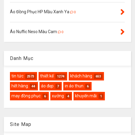
Áo Đồng Phục HP Mầu Xanh Ya
0
Áo Nuffic Neso Màu Cam
0
Danh Mục
tin tức
thiết kế
khách hàng
2573
1274
653
hết hàng
áo đẹp
in áo thun
44
7
6
may đồng phục
xưởng
khuyến mãi
6
4
1
Site Map