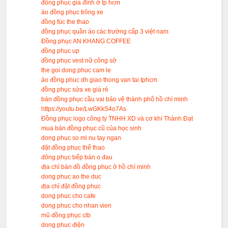
đồng phục gia đình ở tp hcm
áo đồng phục trông xe
đồng fúc the thao
đồng phục quần áo các trường cấp 3 việt nam
Đồng phục AN KHANG COFFEE
đồng phục up
đồng phục vest nữ công sở
the goi dong phuc cam le
áo đồng phuc dh giao thong van tai tphcm
đồng phục sửa xe giá rẻ
bán đồng phục cầu vai bảo vệ thành phố hồ chí minh
https://youtu.be/LwGKkS4o7As
Đồng phục logo công ty TNHH XD và cơ khí Thành Đạt
mua bán đồng phục cũ của học sinh
dong phuc so mi nu tay ngan
đặt đồng phục thể thao
đông phục bếp bán o đau
địa chỉ bán đồ đồng phục ở hồ chí minh
dong phuc ao the duc
địa chỉ đặt đồng phục
dong phuc cho cafe
dong phuc cho nhan vien
mũ đồng phục clb
dong phuc điện