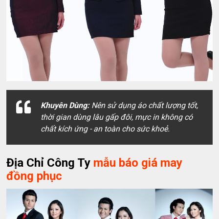
Khuyên Dùng:
Nên sử dụng áo chất lượng tốt,
thời gian dùng lâu gấp đôi, mực in không có
chất kích ứng - an toàn cho sức khoẻ.
Địa Chỉ Công Ty
mẫu báo giá may
đồng phục