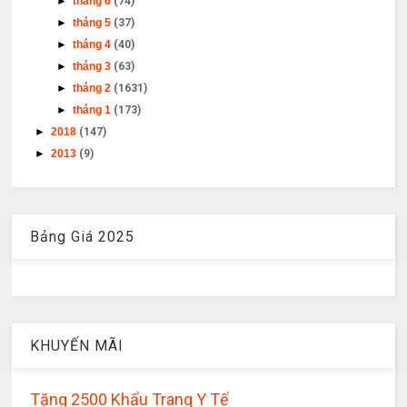
►
tháng 6
(74)
►
tháng 5
(37)
►
tháng 4
(40)
►
tháng 3
(63)
►
tháng 2
(1631)
►
tháng 1
(173)
►
2018
(147)
►
2013
(9)
Bảng Giá 2025
KHUYẾN MÃI
Tặng 2500 Khẩu Trang Y Tế