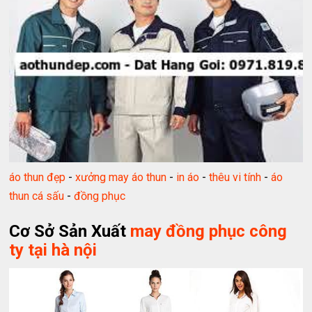
áo thun đẹp
-
xưởng may áo thun
-
in áo
-
thêu vi tính
-
áo
thun cá sấu
-
đồng phục
Cơ Sở Sản Xuất
may đồng phục công
ty tại hà nội