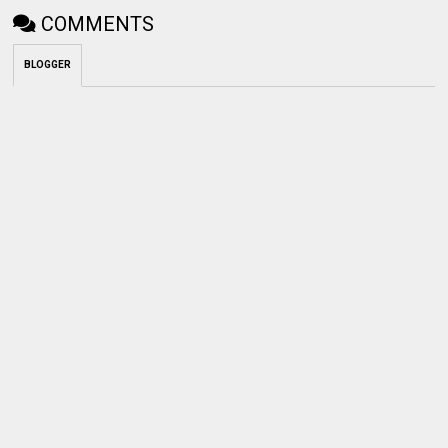
COMMENTS
BLOGGER