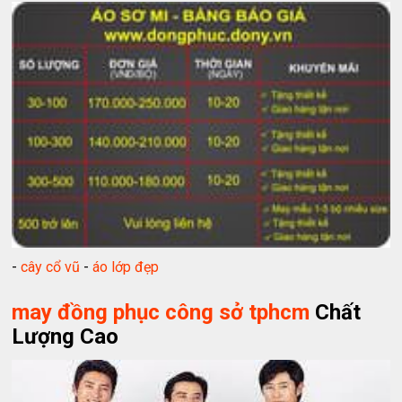
-
cây cổ vũ
-
áo lớp đẹp
may đồng phục công sở tphcm
Chất
Lượng Cao