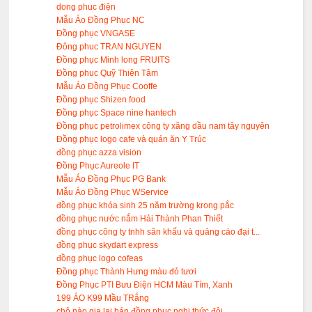
dong phuc điện
Mẫu Áo Đồng Phục NC
Đồng phục VNGASE
Đông phuc TRAN NGUYEN
Đồng phục Minh long FRUITS
Đồng phục Quỹ Thiện Tâm
Mẫu Áo Đồng Phục Cooffe
Đồng phục Shizen food
Đồng phục Space nine hantech
Đồng phục petrolimex công ty xăng dầu nam tây nguyên
Đồng phục logo cafe và quán ăn Y Trúc
đồng phục azza vision
Đồng Phục Aureole IT
Mẫu Áo Đồng Phục PG Bank
Mẫu Áo Đồng Phục WService
đồng phục khóa sinh 25 năm trường krong pắc
đồng phục nước nắm Hải Thành Phan Thiết
đồng phục công ty tnhh sân khấu và quảng cáo đại t...
đồng phục skydart express
đồng phục logo cofeas
Đồng phục Thành Hưng màu đỏ tươi
Đồng Phục PTI Bưu Điện HCM Màu Tím, Xanh
199 ÁO K99 Mầu TRắng
chô nào gia lai bán đồng phục nghi thức đội