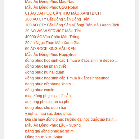
Mẫu Áo Đồng Phục Màu Nâu
Mẫu Áo Đồng Phục USG Robal
61 ÁO ĐẠI HỌC CẦN THƠ MÀU XANH BÍCH
100 ÁO CTY Bất Động Sản Đồng Tiến
100 ÁO CTY Bất Động Sản aĐôngf Tiến Màu Xanh Bích
20 ÁO WS W SERVICE MÀU TÍM
40000 ÁO Vân Châu Màu Trắng
20 áo Ngọc Thảo Màu Xanh Gia
60 ÁO ROCK KING MÀU ĐEN
Mẫu Áo Đồng Phục Happytree
đồng phục học sinh cấp 1 mua ở đâoc sinh re depep ...
đồng phục tại phan thiết
đong phuc nu hai quan
đồng phục học sinh cấp 1 mua ở đâocsinhtieuhoc
dong phuc nữ phong kham
đồng phuc camle
mua đồng phục spa có sẳn
ao dong phuc quan ca phe
dong phuc cho quan bar
ý nghia màu sắc dong phục
Địa chỉ may đồng phục trường đại học quốc gia hà n...
Mẫu Áo Đồng Phục Lẫu - Nướng
bàng giá đồng phục áo sơ mi
Đồng phục Nisu Solar