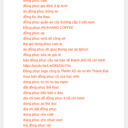
đông phuc cafe
đồng phục gia đình ở tp hcm
áo đồng phục trông xe
đồng fúc the thao
đồng phục quần áo các trường cấp 3 việt nam
Đồng phục AN KHANG COFFEE
đồng phục up
đồng phục vest nữ công sở
the goi dong phuc cam le
áo đồng phuc dh giao thong van tai tphcm
đồng phục sửa xe giá rẻ
bán đồng phục cầu vai bảo vệ thành phố hồ chí minh
https://youtu.be/LwGKkS4o7As
Đồng phục logo công ty TNHH XD và cơ khí Thành Đạt
mua bán đồng phục cũ của học sinh
dong phuc so mi nu tay ngan
đặt đồng phục thể thao
đông phục bếp bán o đau
địa chỉ bán đồ đồng phục ở hồ chí minh
dong phuc ao the duc
địa chỉ đặt đồng phục
dong phuc cho cafe
dong phuc cho nhan vien
mũ đồng phục clb