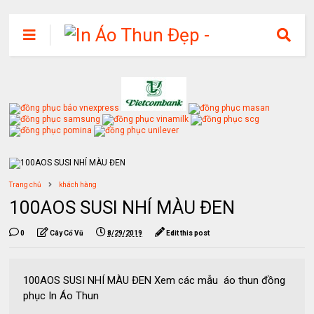
Trang chủ
khách hàng
100AOS SUSI NHÍ MÀU ĐEN
0
Cây Cổ Vũ
8/29/2019
Edit this post
100AOS SUSI NHÍ MÀU ĐEN Xem các mẫu áo thun đồng
phục In Áo Thun