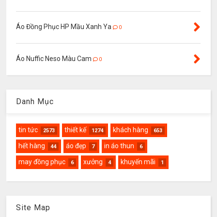
Áo Đồng Phục HP Mầu Xanh Ya
0
Áo Nuffic Neso Màu Cam
0
Danh Mục
tin tức
thiết kế
khách hàng
2573
1274
653
hết hàng
áo đẹp
in áo thun
44
7
6
may đồng phục
xưởng
khuyến mãi
6
4
1
Site Map