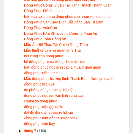
Đồng Phục Công Ty Vận Tải Hành Hhách Thanh Loan
Đồng Phục FIS Fountaine
tim mua ao choang đong phuc cho nhan vien tiem nail
Đồng Phục Sàn Giao Dịch Bất Động Sản Tứ Linh
Đồng Phục AutoCon
Đồng Phục PAE KP Electric Công Ty Phan An
Đồng Phục Toàn Hồng Ân
Mẫu Áo Hội Thao Tài Chính Đồng Tháp
Mẫu thiết kế cafe và quan ăn Y Trúc
noi cung cap đong phuc
bộ đồng phục mùa đông cho mầm non
ban đồng phục học sinh cấp 1 mua ở đâai quan
đồng phục nữ beer club
Mẫu đồng phục trường thph Thạch Bàn - Xưởng may đồ...
đồng phục lớp k14
áo phông đồng phục tại hà nội
đong phuc nguyen van linh vung tau
chotot do dong phuc
đồng phục dầu gội unile
đặt đồ đồng phục giá rẻ tphcm
đồng phục làm việc tại happcook
đồng phục sân bay
►
tháng 7
(183)