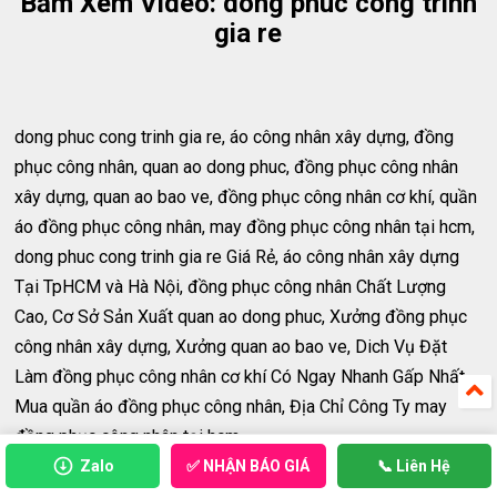
Bấm Xem Video: dong phuc cong trinh
gia re
dong phuc cong trinh gia re, áo công nhân xây dựng, đồng
phục công nhân, quan ao dong phuc, đồng phục công nhân
xây dựng, quan ao bao ve, đồng phục công nhân cơ khí, quần
áo đồng phục công nhân, may đồng phục công nhân tại hcm,
dong phuc cong trinh gia re Giá Rẻ, áo công nhân xây dựng
Tại TpHCM và Hà Nội, đồng phục công nhân Chất Lượng
Cao, Cơ Sở Sản Xuất quan ao dong phuc, Xưởng đồng phục
công nhân xây dựng, Xưởng quan ao bao ve, Dich Vụ Đặt
Làm đồng phục công nhân cơ khí Có Ngay Nhanh Gấp Nhất,
Mua quần áo đồng phục công nhân, Địa Chỉ Công Ty may
đồng phục công nhân tại hcm
Xem Thêm:
https://www.aothundep.com/2017/06/cua-hang-
✅ NHẬN BÁO GIÁ
Zalo
📞 Liên Hệ
ban-ong-phuc-oi-vien.html