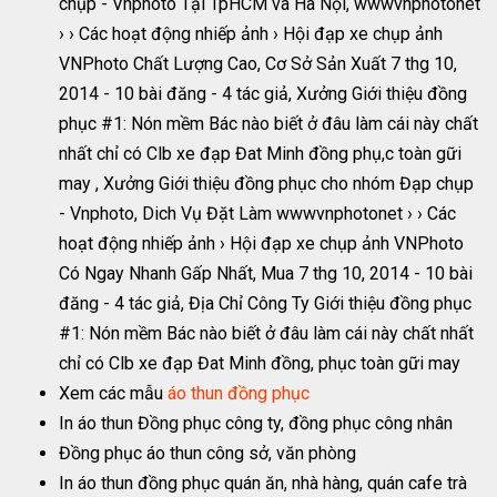
chụp - Vnphoto Tại TpHCM và Hà Nội, wwwvnphotonet
› › Các hoạt động nhiếp ảnh › Hội đạp xe chụp ảnh
VNPhoto Chất Lượng Cao, Cơ Sở Sản Xuất 7 thg 10,
2014 - 10 bài đăng - ‎4 tác giả, Xưởng Giới thiệu đồng
phục #1: Nón mềm Bác nào biết ở đâu làm cái này chất
nhất chỉ có Clb xe đạp Đat Minh đồng phụ,c toàn gữi
may , Xưởng Giới thiệu đồng phục cho nhóm Đạp chụp
- Vnphoto, Dich Vụ Đặt Làm wwwvnphotonet › › Các
hoạt động nhiếp ảnh › Hội đạp xe chụp ảnh VNPhoto
Có Ngay Nhanh Gấp Nhất, Mua 7 thg 10, 2014 - 10 bài
đăng - ‎4 tác giả, Địa Chỉ Công Ty Giới thiệu đồng phục
#1: Nón mềm Bác nào biết ở đâu làm cái này chất nhất
chỉ có Clb xe đạp Đat Minh đồng, phục toàn gữi may
Xem các mẫu
áo thun đồng phục
In áo thun Đồng phục công ty, đồng phục công nhân
Đồng phục áo thun công sở, văn phòng
In áo thun đồng phục quán ăn, nhà hàng, quán cafe trà