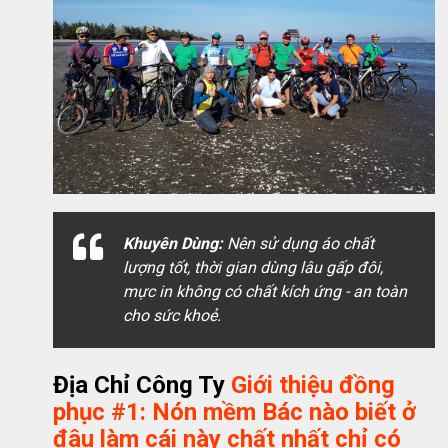
Khuyên Dùng:
Nên sử dụng áo chất
lượng tốt, thời gian dùng lâu gấp đôi,
mực in không có chất kích ứng - an toàn
cho sức khoẻ.
Địa Chỉ Công Ty
Giới thiệu đồng
phục #1: Nón mềm Bác nào biết ở
đâu làm cái này chất nhất chỉ có