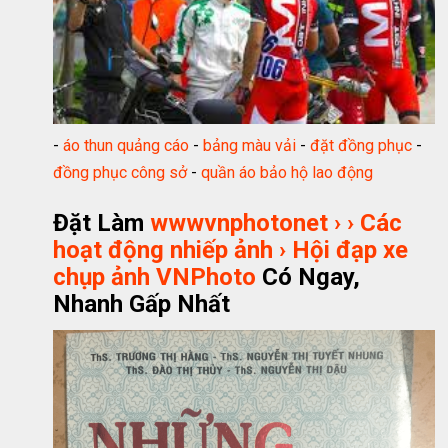
-
áo thun quảng cáo
-
bảng màu vải
-
đặt đồng phục
-
đồng phục công sở
-
quần áo bảo hộ lao động
Đặt Làm
wwwvnphotonet › › Các
hoạt động nhiếp ảnh › Hội đạp xe
chụp ảnh VNPhoto
Có Ngay,
Nhanh Gấp Nhất