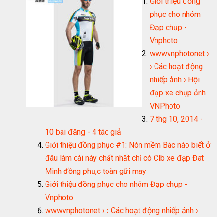
Giới thiệu đồng
phục cho nhóm
Đạp chụp -
Vnphoto
wwwvnphotonet ›
› Các hoạt động
nhiếp ảnh › Hội
đạp xe chụp ảnh
VNPhoto
7 thg 10, 2014 -
10 bài đăng - ‎4 tác giả
Giới thiệu đồng phục #1: Nón mềm Bác nào biết ở
đâu làm cái này chất nhất chỉ có Clb xe đạp Đat
Minh đồng phụ,c toàn gữi may
Giới thiệu đồng phục cho nhóm Đạp chụp -
Vnphoto
wwwvnphotonet › › Các hoạt động nhiếp ảnh ›