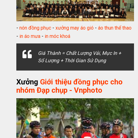
-
nón đồng phục
-
xưởng may áo gió
-
áo thun thể thao
-
in áo mưa
-
in móc khoá
Giá Thành = Chất Lượng Vải, Mực In +
Số Lượng + Thời Gian Sử Dụng
Xưởng
Giới thiệu đồng phục cho
nhóm Đạp chụp - Vnphoto