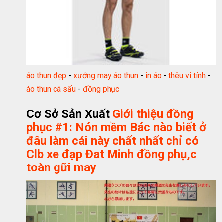
áo thun đẹp
-
xưởng may áo thun
-
in áo
-
thêu vi tính
-
áo thun cá sấu
-
đồng phục
Cơ Sở Sản Xuất
Giới thiệu đồng
phục #1: Nón mềm Bác nào biết ở
đâu làm cái này chất nhất chỉ có
Clb xe đạp Đat Minh đồng phụ,c
toàn gữi may