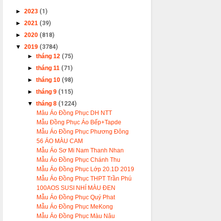
►
2023
(1)
►
2021
(39)
►
2020
(818)
▼
2019
(3784)
►
tháng 12
(75)
►
tháng 11
(71)
►
tháng 10
(98)
►
tháng 9
(115)
▼
tháng 8
(1224)
Mâu Áo Đồng Phục DH NTT
Mẫu Đồng Phục Áo Bếp+Tapde
Mẫu Áo Đồng Phục Phương Đông
56 ÁO MÀU CAM
Mẫu Áo Sơ Mi Nam Thanh Nhan
Mẫu Áo Đồng Phục Chánh Thu
Mẫu Áo Đồng Phục Lớp 20.1D 2019
Mẫu Áo Đồng Phục THPT Trần Phú
100AOS SUSI NHÍ MÀU ĐEN
Mẫu Áo Đồng Phục Quý Phat
Mẫu Áo Đồng Phục MeKong
Mẫu Áo Đồng Phục Màu Nâu