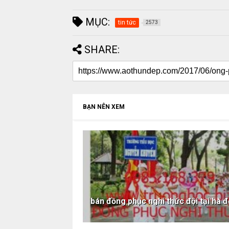
MỤC:
tin tức
2573
SHARE:
BẠN NÊN XEM
bán đồng phục nghi thức đội tại hà 