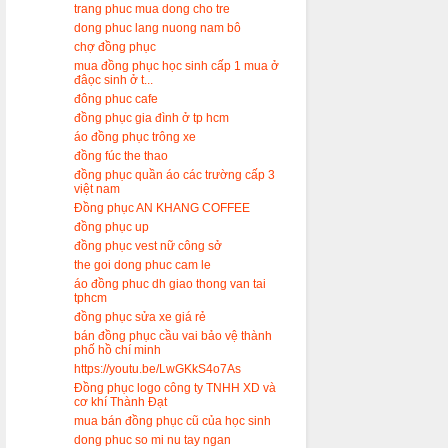
trang phuc mua dong cho tre
dong phuc lang nuong nam bô
chợ đồng phục
mua đồng phục học sinh cấp 1 mua ở
đâọc sinh ở t...
đông phuc cafe
đồng phục gia đình ở tp hcm
áo đồng phục trông xe
đồng fúc the thao
đồng phục quần áo các trường cấp 3
việt nam
Đồng phục AN KHANG COFFEE
đồng phục up
đồng phục vest nữ công sở
the goi dong phuc cam le
áo đồng phuc dh giao thong van tai
tphcm
đồng phục sửa xe giá rẻ
bán đồng phục cầu vai bảo vệ thành
phố hồ chí minh
https://youtu.be/LwGKkS4o7As
Đồng phục logo công ty TNHH XD và
cơ khí Thành Đạt
mua bán đồng phục cũ của học sinh
dong phuc so mi nu tay ngan