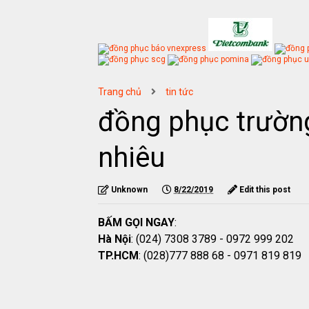
Trang chủ
tin tức
đồng phục trường
nhiêu
Unknown
8/22/2019
Edit this post
BẤM GỌI NGAY
:
Hà Nội
: (024) 7308 3789 - 0972 999 202
TP.HCM
: (028)777 888 68 - 0971 819 819