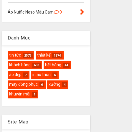
Áo Nuffic Neso Màu Cam
0
Danh Mục
tin tức
thiết kế
2573
1274
khách hàng
hết hàng
653
44
áo đẹp
in áo thun
7
6
may đồng phục
xưởng
6
4
khuyến mãi
1
Site Map