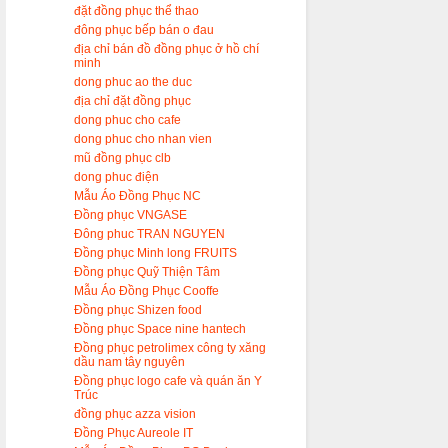
đặt đồng phục thể thao
đông phục bếp bán o đau
địa chỉ bán đồ đồng phục ở hồ chí
minh
dong phuc ao the duc
địa chỉ đặt đồng phục
dong phuc cho cafe
dong phuc cho nhan vien
mũ đồng phục clb
dong phuc điện
Mẫu Áo Đồng Phục NC
Đồng phục VNGASE
Đông phuc TRAN NGUYEN
Đồng phục Minh long FRUITS
Đồng phục Quỹ Thiện Tâm
Mẫu Áo Đồng Phục Cooffe
Đồng phục Shizen food
Đồng phục Space nine hantech
Đồng phục petrolimex công ty xăng
dầu nam tây nguyên
Đồng phục logo cafe và quán ăn Y
Trúc
đồng phục azza vision
Đồng Phục Aureole IT