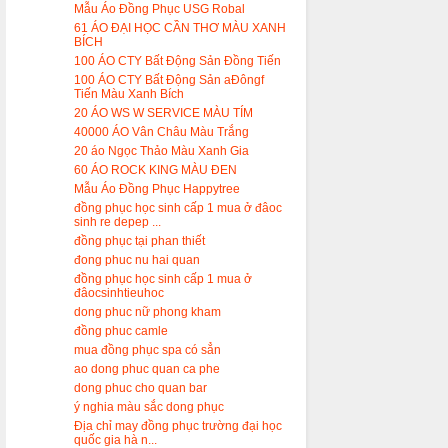
Mẫu Áo Đồng Phục USG Robal
61 ÁO ĐẠI HỌC CẦN THƠ MÀU XANH
BÍCH
100 ÁO CTY Bất Động Sản Đồng Tiến
100 ÁO CTY Bất Động Sản aĐôngf
Tiến Màu Xanh Bích
20 ÁO WS W SERVICE MÀU TÍM
40000 ÁO Vân Châu Màu Trắng
20 áo Ngọc Thảo Màu Xanh Gia
60 ÁO ROCK KING MÀU ĐEN
Mẫu Áo Đồng Phục Happytree
đồng phục học sinh cấp 1 mua ở đâoc
sinh re depep ...
đồng phục tại phan thiết
đong phuc nu hai quan
đồng phục học sinh cấp 1 mua ở
đâocsinhtieuhoc
dong phuc nữ phong kham
đồng phuc camle
mua đồng phục spa có sẳn
ao dong phuc quan ca phe
dong phuc cho quan bar
ý nghia màu sắc dong phục
Địa chỉ may đồng phục trường đại học
quốc gia hà n...