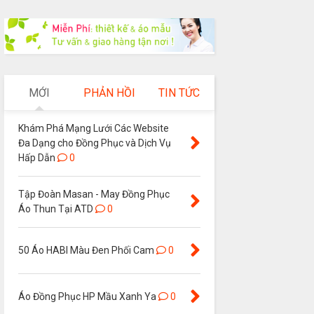
MỚI
PHẢN HỒI
TIN TỨC
Khám Phá Mạng Lưới Các Website
Đa Dạng cho Đồng Phục và Dịch Vụ
Hấp Dẫn
0
Tập Đoàn Masan - May Đồng Phục
Áo Thun Tại ATD
0
50 Áo HABI Màu Đen Phối Cam
0
Áo Đồng Phục HP Mầu Xanh Ya
0