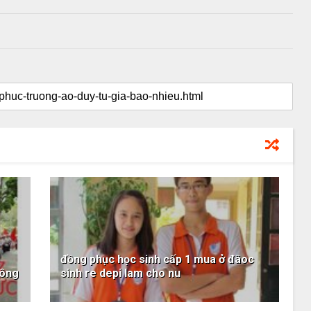
đồng phục học sinh cấp 1 mua ở đâoc
đông
sinh re depi lam cho nu