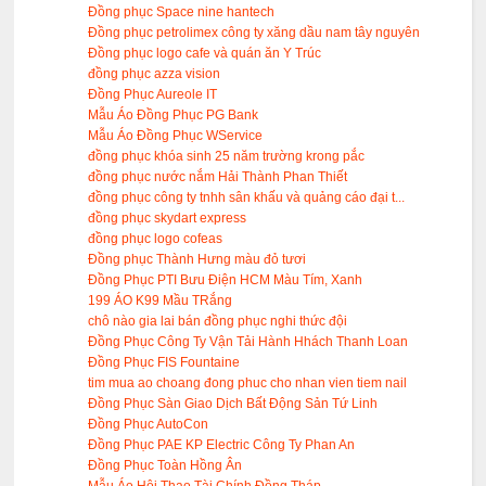
Đồng phục Space nine hantech
Đồng phục petrolimex công ty xăng dầu nam tây nguyên
Đồng phục logo cafe và quán ăn Y Trúc
đồng phục azza vision
Đồng Phục Aureole IT
Mẫu Áo Đồng Phục PG Bank
Mẫu Áo Đồng Phục WService
đồng phục khóa sinh 25 năm trường krong pắc
đồng phục nước nắm Hải Thành Phan Thiết
đồng phục công ty tnhh sân khấu và quảng cáo đại t...
đồng phục skydart express
đồng phục logo cofeas
Đồng phục Thành Hưng màu đỏ tươi
Đồng Phục PTI Bưu Điện HCM Màu Tím, Xanh
199 ÁO K99 Mầu TRắng
chô nào gia lai bán đồng phục nghi thức đội
Đồng Phục Công Ty Vận Tải Hành Hhách Thanh Loan
Đồng Phục FIS Fountaine
tim mua ao choang đong phuc cho nhan vien tiem nail
Đồng Phục Sàn Giao Dịch Bất Động Sản Tứ Linh
Đồng Phục AutoCon
Đồng Phục PAE KP Electric Công Ty Phan An
Đồng Phục Toàn Hồng Ân