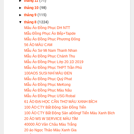
►
tháng 11
(71)
►
tháng 10
(98)
►
tháng 9
(115)
▼
tháng 8
(1224)
Mâu Áo Đồng Phục DH NTT
Mẫu Đồng Phục Áo Bếp+Tapde
Mẫu Áo Đồng Phục Phương Đông
56 ÁO MÀU CAM
Mẫu Áo Sơ Mi Nam Thanh Nhan
Mẫu Áo Đồng Phục Chánh Thu
Mẫu Áo Đồng Phục Lớp 20.1D 2019
Mẫu Áo Đồng Phục THPT Trần Phú
100AOS SUSI NHÍ MÀU ĐEN
Mẫu Áo Đồng Phục Quý Phat
Mẫu Áo Đồng Phục MeKong
Mẫu Áo Đồng Phục Màu Nâu
Mẫu Áo Đồng Phục USG Robal
61 ÁO ĐẠI HỌC CẦN THƠ MÀU XANH BÍCH
100 ÁO CTY Bất Động Sản Đồng Tiến
100 ÁO CTY Bất Động Sản aĐôngf Tiến Màu Xanh Bích
20 ÁO WS W SERVICE MÀU TÍM
40000 ÁO Vân Châu Màu Trắng
20 áo Ngọc Thảo Màu Xanh Gia