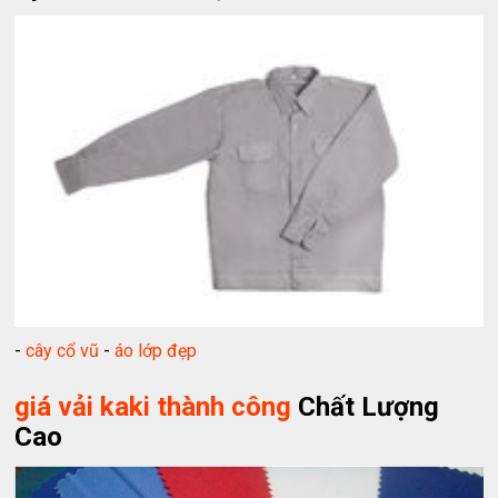
-
cây cổ vũ
-
áo lớp đẹp
giá vải kaki thành công
Chất Lượng
Cao