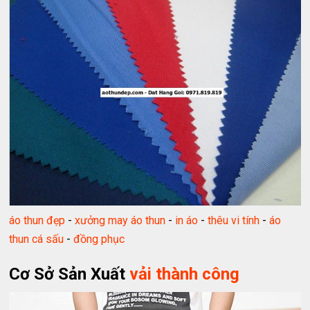
áo thun đẹp
-
xưởng may áo thun
-
in áo
-
thêu vi tính
-
áo
thun cá sấu
-
đồng phục
Cơ Sở Sản Xuất
vải thành công