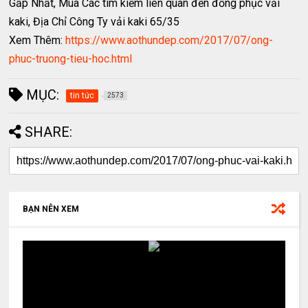
Gấp Nhất, Mua Các tìm kiếm liên quan đến đồng phục vải
kaki, Địa Chỉ Công Ty vải kaki 65/35
Xem Thêm:
https://www.aothundep.com/2017/07/ong-
phuc-truong-tieu-hoc.html
MỤC:
tin tức
2573
SHARE:
BẠN NÊN XEM