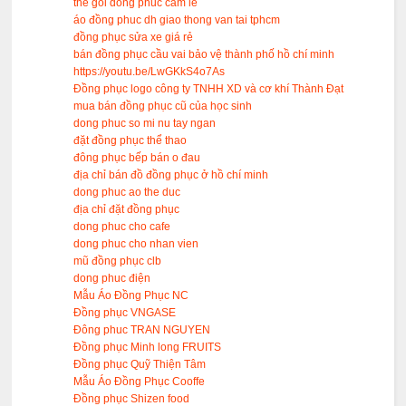
the goi dong phuc cam le
áo đồng phuc dh giao thong van tai tphcm
đồng phục sửa xe giá rẻ
bán đồng phục cầu vai bảo vệ thành phố hồ chí minh
https://youtu.be/LwGKkS4o7As
Đồng phục logo công ty TNHH XD và cơ khí Thành Đạt
mua bán đồng phục cũ của học sinh
dong phuc so mi nu tay ngan
đặt đồng phục thể thao
đông phục bếp bán o đau
địa chỉ bán đồ đồng phục ở hồ chí minh
dong phuc ao the duc
địa chỉ đặt đồng phục
dong phuc cho cafe
dong phuc cho nhan vien
mũ đồng phục clb
dong phuc điện
Mẫu Áo Đồng Phục NC
Đồng phục VNGASE
Đông phuc TRAN NGUYEN
Đồng phục Minh long FRUITS
Đồng phục Quỹ Thiện Tâm
Mẫu Áo Đồng Phục Cooffe
Đồng phục Shizen food