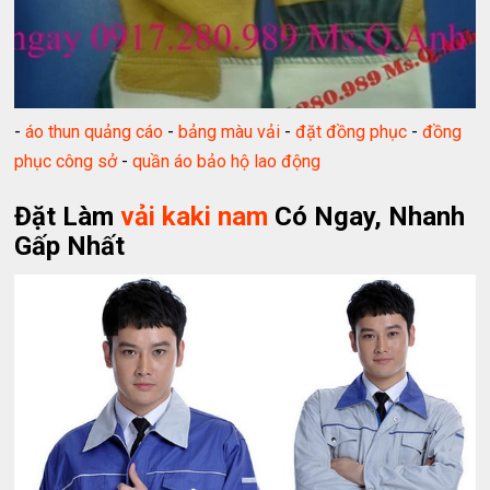
-
áo thun quảng cáo
-
bảng màu vải
-
đặt đồng phục
-
đồng
phục công sở
-
quần áo bảo hộ lao động
Đặt Làm
vải kaki nam
Có Ngay, Nhanh
Gấp Nhất