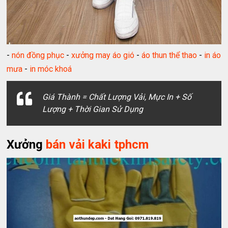
-
nón đồng phục
-
xưởng may áo gió
-
áo thun thể thao
-
in áo
mưa
-
in móc khoá
Giá Thành = Chất Lượng Vải, Mực In + Số
Lượng + Thời Gian Sử Dụng
Xưởng
bán vải kaki tphcm