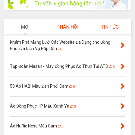
MỚI
PHẢN HỒI
TIN TỨC
Khám Phá Mạng Lưới Các Website Đa Dạng cho Đồng
Phục và Dịch Vụ Hấp Dẫn
0
Tập Đoàn Masan - May Đồng Phục Áo Thun Tại ATD
0
50 Áo HABI Màu Đen Phối Cam
0
Áo Đồng Phục HP Mầu Xanh Ya
0
Áo Nuffic Neso Màu Cam
0