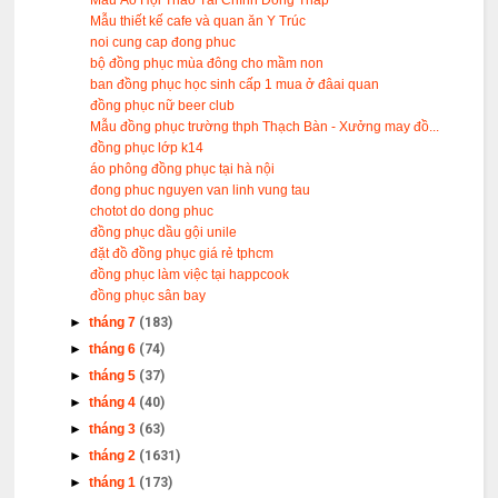
Mẫu Áo Hội Thao Tài Chính Đồng Tháp
Mẫu thiết kế cafe và quan ăn Y Trúc
noi cung cap đong phuc
bộ đồng phục mùa đông cho mầm non
ban đồng phục học sinh cấp 1 mua ở đâai quan
đồng phục nữ beer club
Mẫu đồng phục trường thph Thạch Bàn - Xưởng may đồ...
đồng phục lớp k14
áo phông đồng phục tại hà nội
đong phuc nguyen van linh vung tau
chotot do dong phuc
đồng phục dầu gội unile
đặt đồ đồng phục giá rẻ tphcm
đồng phục làm việc tại happcook
đồng phục sân bay
►
tháng 7
(183)
►
tháng 6
(74)
►
tháng 5
(37)
►
tháng 4
(40)
►
tháng 3
(63)
►
tháng 2
(1631)
►
tháng 1
(173)