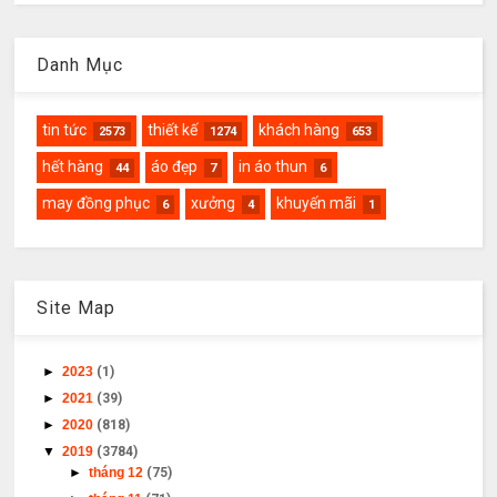
Danh Mục
tin tức
thiết kế
khách hàng
2573
1274
653
hết hàng
áo đẹp
in áo thun
44
7
6
may đồng phục
xưởng
khuyến mãi
6
4
1
Site Map
►
2023
(1)
►
2021
(39)
►
2020
(818)
▼
2019
(3784)
►
tháng 12
(75)