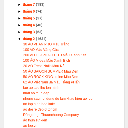
►
tháng 7
(183)
►
tháng 6
(74)
►
tháng 5
(37)
►
tháng 4
(40)
►
tháng 3
(63)
▼
tháng 2
(1631)
30 ÁO PHAN PHO Màu Trắng
100 AO Màu Vàng Cúc
200 ÁO TOAPHACO LTD Màu X anh Két
100 ÁO Midea Mầu Xanh Bích
20 ÁO Fresh Nails Màu Nâu
50 ÁO SAIGON SUMMER Màu Đen
50 ÁO ROCK KING coffee Màu Đen
62 ÁO Việt Nam đa Màu Hồng PHấn
tao ao cau thu ten minh
mau ao thun dep
nhung cau noi dung de lam khau hieu ao lop
ao lop hinh heo kute
áo đôi rẻ đẹp ở tphcm
Đồng phục Thuanchuong Company
áo thun sự kiện
ao lop.vn