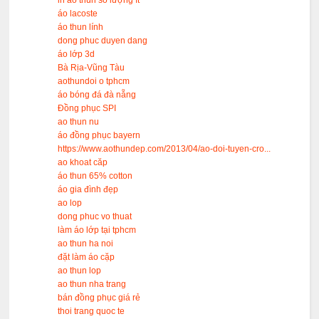
áo lacoste
áo thun lính
dong phuc duyen dang
áo lớp 3d
Bà Rịa-Vũng Tàu
aothundoi o tphcm
áo bóng đá đà nẵng
Đồng phục SPI
ao thun nu
áo đồng phục bayern
https://www.aothundep.com/2013/04/ao-doi-tuyen-cro...
ao khoat căp
áo thun 65% cotton
áo gia đình đẹp
ao lop
dong phuc vo thuat
làm áo lớp tại tphcm
ao thun ha noi
đặt làm áo cặp
ao thun lop
ao thun nha trang
bán đồng phục giá rẻ
thoi trang quoc te