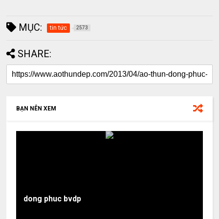
MỤC:
tin tức
2573
SHARE:
BẠN NÊN XEM
dong phuc bvdp