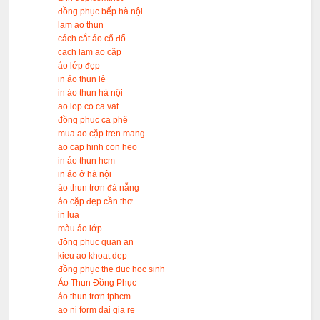
đồng phục bếp hà nội
lam ao thun
cách cắt áo cổ đổ
cach lam ao cặp
áo lớp đẹp
in áo thun lẻ
in áo thun hà nội
ao lop co ca vat
đồng phục ca phê
mua ao cặp tren mang
ao cap hinh con heo
in áo thun hcm
in áo ở hà nội
áo thun trơn đà nẵng
áo cặp đẹp cần thơ
in lụa
màu áo lớp
đông phuc quan an
kieu ao khoat dep
đồng phục the duc hoc sinh
Áo Thun Đồng Phục
áo thun trơn tphcm
ao ni form dai gia re