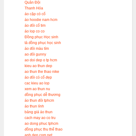
Quân Đội
Thanh Hóa
áo cặp có cổ
áo hoodie nam hcm
áo đôi cổ tim
áo lop co co
Đồng phục Học sinh
tả đồng phục học sinh
áo đôi màu tím
ao đôi gunny
ao doi dep o tp hcm
kieu ao thun dep
ao thun the thao nike
áo đôi có cổ đẹp
cac kieu ao lop
xem ao thun nu
đồng phục dễ thương
áo thun đôi tphcm
áo thun lính
bảng giá áo thun
cach may ao co tru
ao dong phuc tphcm
đồng phục thu thể thao
anh dep.com.net