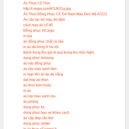
Áo Thun Cổ Tròn
http://i.imgur.com/KSJK01g.jpg
Áo Thun Đồng Phục Cổ Tim Nam Màu Đen Mã AT222
Áo câu lạc bộ màu đỏ đậm
cách may áo cổ đổ
Đồng phục VICargo
in lụa
áo đồng phục chất cá sấu
in áo đá bóng ở hà nội
Bánh trung thu giá rẻ quà trung thu Hữu Nghị
dong phuc linhlong
áo váy đồng phục
áo lớp màu xanh đen
in logo lên áo tại đà nẵng
dat may ao thun
áo thun trơn body
in áo
ao lop mau xanh reu
áo phông
dong phuc 6s
dong phuc bao ve khieu cach
áo cặp đẹp cần thơ
dong phuc viettel
in áo thun số lượng ít