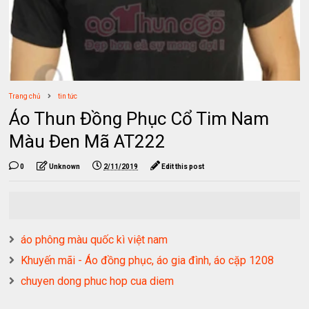
Trang chủ
tin tức
Áo Thun Đồng Phục Cổ Tim Nam
Màu Đen Mã AT222
0
Unknown
2/11/2019
Edit this post
áo phông màu quốc kì việt nam
Khuyến mãi - Áo đồng phục, áo gia đình, áo cặp 1208
chuyen dong phuc hop cua diem