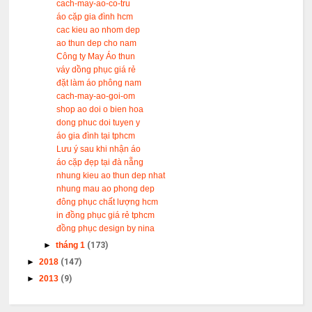
cach-may-ao-co-tru
áo cặp gia đình hcm
cac kieu ao nhom dep
ao thun dep cho nam
Công ty May Áo thun
váy dồng phục giá rẻ
đặt làm áo phông nam
cach-may-ao-goi-om
shop ao doi o bien hoa
dong phuc doi tuyen y
áo gia đình tại tphcm
Lưu ý sau khi nhận áo
áo cặp đẹp tại đà nẵng
nhung kieu ao thun dep nhat
nhung mau ao phong dep
đông phục chất lượng hcm
in đồng phục giá rẻ tphcm
đồng phục design by nina
►
tháng 1
(173)
►
2018
(147)
►
2013
(9)