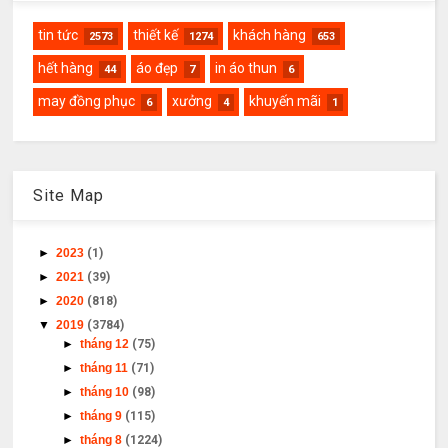
tin tức
thiết kế
khách hàng
2573
1274
653
hết hàng
áo đẹp
in áo thun
44
7
6
may đồng phục
xưởng
khuyến mãi
6
4
1
Site Map
►
2023
(1)
►
2021
(39)
►
2020
(818)
▼
2019
(3784)
►
tháng 12
(75)
►
tháng 11
(71)
►
tháng 10
(98)
►
tháng 9
(115)
►
tháng 8
(1224)