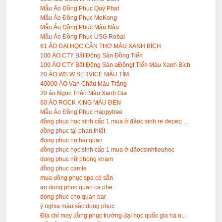
Mẫu Áo Đồng Phục Quý Phat
Mẫu Áo Đồng Phục MeKong
Mẫu Áo Đồng Phục Màu Nâu
Mẫu Áo Đồng Phục USG Robal
61 ÁO ĐẠI HỌC CẦN THƠ MÀU XANH BÍCH
100 ÁO CTY Bất Động Sản Đồng Tiến
100 ÁO CTY Bất Động Sản aĐôngf Tiến Màu Xanh Bích
20 ÁO WS W SERVICE MÀU TÍM
40000 ÁO Vân Châu Màu Trắng
20 áo Ngọc Thảo Màu Xanh Gia
60 ÁO ROCK KING MÀU ĐEN
Mẫu Áo Đồng Phục Happytree
đồng phục học sinh cấp 1 mua ở đâoc sinh re depep ...
đồng phục tại phan thiết
đong phuc nu hai quan
đồng phục học sinh cấp 1 mua ở đâocsinhtieuhoc
dong phuc nữ phong kham
đồng phuc camle
mua đồng phục spa có sẳn
ao dong phuc quan ca phe
dong phuc cho quan bar
ý nghia màu sắc dong phục
Địa chỉ may đồng phục trường đại học quốc gia hà n...