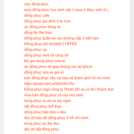
chợ đồng phục
mua đồng phục học sinh cấp 1 mua ở đâọc sinh ở t...
đông phuc cafe
đồng phục gia đình ở tp hcm
áo đồng phục trông xe
đồng fúc the thao
đồng phục quần áo các trường cấp 3 việt nam
Đồng phục AN KHANG COFFEE
đồng phục up
đồng phục vest nữ công sở
the goi dong phuc cam le
áo đồng phuc dh giao thong van tai tphcm
đồng phục sửa xe giá rẻ
bán đồng phục cầu vai bảo vệ thành phố hồ chí minh
https://youtu.be/LwGKkS4o7As
Đồng phục logo công ty TNHH XD và cơ khí Thành Đạt
mua bán đồng phục cũ của học sinh
dong phuc so mi nu tay ngan
đặt đồng phục thể thao
đông phục bếp bán o đau
địa chỉ bán đồ đồng phục ở hồ chí minh
dong phuc ao the duc
địa chỉ đặt đồng phục