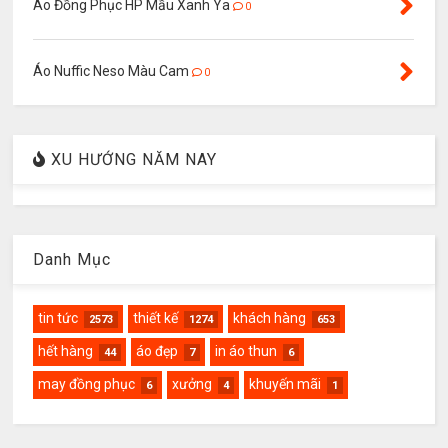
Áo Đồng Phục HP Mầu Xanh Ya
0
Áo Nuffic Neso Màu Cam
0
XU HƯỚNG NĂM NAY
Danh Mục
tin tức
thiết kế
khách hàng
2573
1274
653
hết hàng
áo đẹp
in áo thun
44
7
6
may đồng phục
xưởng
khuyến mãi
6
4
1