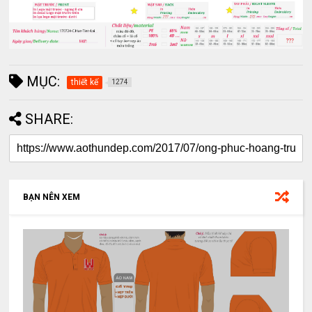
MỤC:
thiết kế
1274
SHARE:
BẠN NÊN XEM