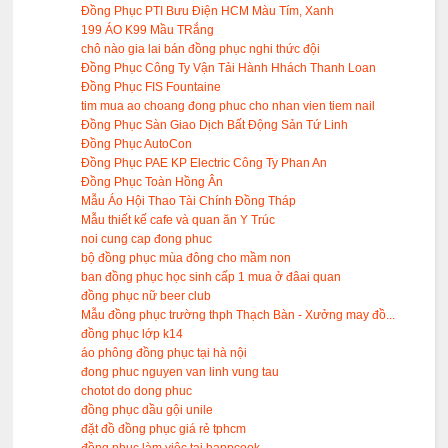
Đồng Phục PTI Bưu Điện HCM Màu Tím, Xanh
199 ÁO K99 Mầu TRắng
chô nào gia lai bán đồng phục nghi thức đội
Đồng Phục Công Ty Vận Tải Hành Hhách Thanh Loan
Đồng Phục FIS Fountaine
tim mua ao choang đong phuc cho nhan vien tiem nail
Đồng Phục Sàn Giao Dịch Bất Động Sản Tứ Linh
Đồng Phục AutoCon
Đồng Phục PAE KP Electric Công Ty Phan An
Đồng Phục Toàn Hồng Ân
Mẫu Áo Hội Thao Tài Chính Đồng Tháp
Mẫu thiết kế cafe và quan ăn Y Trúc
noi cung cap đong phuc
bộ đồng phục mùa đông cho mầm non
ban đồng phục học sinh cấp 1 mua ở đâai quan
đồng phục nữ beer club
Mẫu đồng phục trường thph Thạch Bàn - Xưởng may đồ...
đồng phục lớp k14
áo phông đồng phục tại hà nội
đong phuc nguyen van linh vung tau
chotot do dong phuc
đồng phục dầu gội unile
đặt đồ đồng phục giá rẻ tphcm