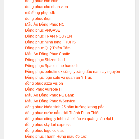
dong phuc cho cafe
dong phuc cho nhan vien
mũ đồng phục clb
dong phuc điện
Mẫu Áo Đồng Phục NC
Đồng phục VNGASE
Đông phuc TRAN NGUYEN
Đồng phục Minh long FRUITS
Đồng phục Quỹ Thiện Tâm
Mẫu Áo Đồng Phục Cooffe
Đồng phục Shizen food
Đồng phục Space nine hantech
Đồng phục petrolimex công ty xăng dầu nam tây nguyên
Đồng phục logo cafe và quán ăn Y Trúc
đồng phục azza vision
Đồng Phục Aureole IT
Mẫu Áo Đồng Phục PG Bank
Mẫu Áo Đồng Phục WService
đồng phục khóa sinh 25 năm trường krong pắc
đồng phục nước nắm Hải Thành Phan Thiết
đồng phục công ty tnhh sân khấu và quảng cáo đại t...
đồng phục skydart express
đồng phục logo cofeas
Đồng phục Thành Hưng màu đỏ tươi