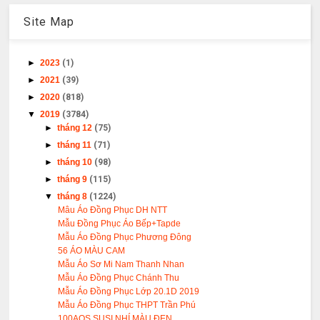
Site Map
►
2023
(1)
►
2021
(39)
►
2020
(818)
▼
2019
(3784)
►
tháng 12
(75)
►
tháng 11
(71)
►
tháng 10
(98)
►
tháng 9
(115)
▼
tháng 8
(1224)
Mâu Áo Đồng Phục DH NTT
Mẫu Đồng Phục Áo Bếp+Tapde
Mẫu Áo Đồng Phục Phương Đông
56 ÁO MÀU CAM
Mẫu Áo Sơ Mi Nam Thanh Nhan
Mẫu Áo Đồng Phục Chánh Thu
Mẫu Áo Đồng Phục Lớp 20.1D 2019
Mẫu Áo Đồng Phục THPT Trần Phú
100AOS SUSI NHÍ MÀU ĐEN