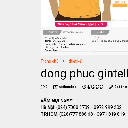
Trang chủ
thiết kế
dong phuc gintel
0
aothundep
4/19/2020
Edit this
BẤM GỌI NGAY
:
Hà Nội
: (024) 7308 3789 - 0972 999 202
TP.HCM
: (028)777 888 68 - 0971 819 819