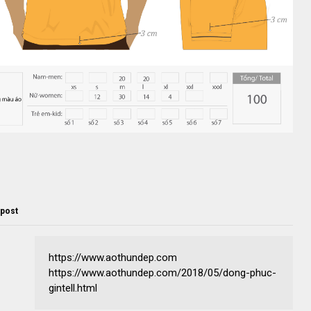
l
 post
https://www.aothundep.com
https://www.aothundep.com/2018/05/dong-phuc-
gintell.html