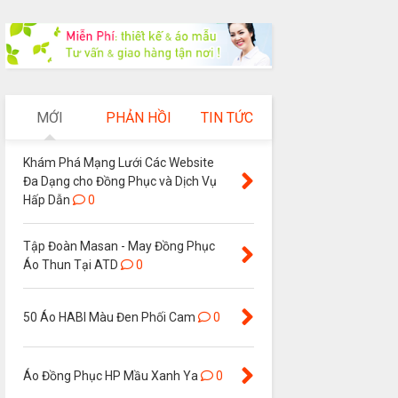
MỚI
PHẢN HỒI
TIN TỨC
Khám Phá Mạng Lưới Các Website
Đa Dạng cho Đồng Phục và Dịch Vụ
Hấp Dẫn
0
Tập Đoàn Masan - May Đồng Phục
Áo Thun Tại ATD
0
50 Áo HABI Màu Đen Phối Cam
0
Áo Đồng Phục HP Mầu Xanh Ya
0