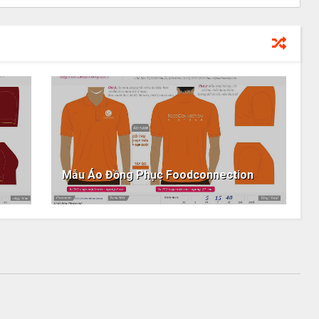
Mẫu Áo Đồng Phục Foodconnection