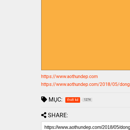
https://www.aothundep.com
https://www.aothundep.com/2018/05/dong-p
MỤC:
thiết kế
1274
SHARE: