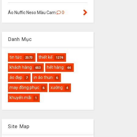
Áo Nuffic Neso Màu Cam
0
Danh Mục
tin tức
thiết kế
2573
1274
khách hàng
hết hàng
653
44
áo đẹp
in áo thun
7
6
may đồng phục
xưởng
6
4
khuyến mãi
1
Site Map