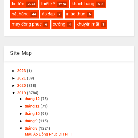
tin tức
thiết kế
khách hàng
2573
1274
653
hết hàng
áo đẹp
in áo thun
44
7
6
may đồng phục
xưởng
khuyến mãi
6
4
1
Site Map
►
2023
(1)
►
2021
(39)
►
2020
(818)
▼
2019
(3784)
►
tháng 12
(75)
►
tháng 11
(71)
►
tháng 10
(98)
►
tháng 9
(115)
▼
tháng 8
(1224)
Mâu Áo Đồng Phục DH NTT