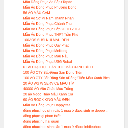
Mẫu Đồng Phục Áo Bếp+Tapde
Mẫu Áo Đồng Phục Phương Đông
56 ÁO MÀU CAM
Mẫu Áo Sơ Mi Nam Thanh Nhan
Mẫu Áo Đồng Phục Chánh Thu
Mẫu Áo Đồng Phục Lớp 20.1D 2019
Mẫu Áo Đồng Phục THPT Trần Phú
100AOS SUSI NHÍ MÀU ĐEN
Mẫu Áo Đồng Phục Quý Phat
Mẫu Áo Đồng Phục MeKong
Mẫu Áo Đồng Phục Màu Nâu
Mẫu Áo Đồng Phục USG Robal
61 ÁO ĐẠI HỌC CẦN THƠ MÀU XANH BÍCH
100 ÁO CTY Bất Động Sản Đồng Tiến
100 ÁO CTY Bất Động Sản aĐôngf Tiến Màu Xanh Bích
20 ÁO WS W SERVICE MÀU TÍM
40000 ÁO Vân Châu Màu Trắng
20 áo Ngọc Thảo Màu Xanh Gia
60 ÁO ROCK KING MÀU ĐEN
Mẫu Áo Đồng Phục Happytree
đồng phục học sinh cấp 1 mua ở đâoc sinh re depep ...
đồng phục tại phan thiết
đong phuc nu hai quan
đồng phục học sinh cấp 1 mua ở đâocsinhtieuhoc