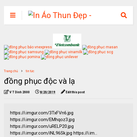
Trang chủ
tin tức
đồng phục độc và lạ
V T Dinh 2000
8/20/2019
Edit this post
https://i.imgur.com/3TxFVn6.jpg
https://i.imgur.com/EMhqoz3.jpg
https://i.imgur.com/uRELP20.jpg
https://i.imgur.com/iNL96Sk.jpg https://i.im...