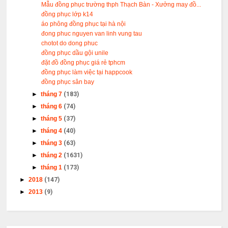
Mẫu đồng phục trường thph Thạch Bàn - Xưởng may đồ...
đồng phục lớp k14
áo phông đồng phục tại hà nội
đong phuc nguyen van linh vung tau
chotot do dong phuc
đồng phục dầu gội unile
đặt đồ đồng phục giá rẻ tphcm
đồng phục làm việc tại happcook
đồng phục sân bay
►
tháng 7
(183)
►
tháng 6
(74)
►
tháng 5
(37)
►
tháng 4
(40)
►
tháng 3
(63)
►
tháng 2
(1631)
►
tháng 1
(173)
►
2018
(147)
►
2013
(9)