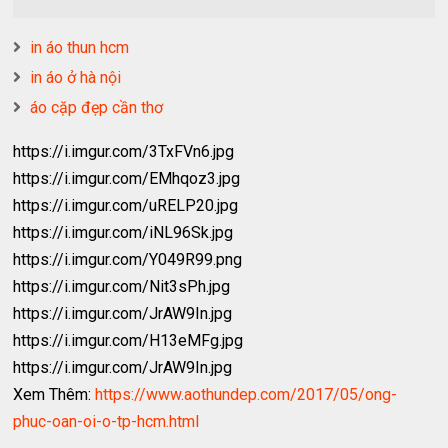
in áo thun hcm
in áo ở hà nội
áo cặp đẹp cần thơ
https://i.imgur.com/3TxFVn6.jpg
https://i.imgur.com/EMhqoz3.jpg
https://i.imgur.com/uRELP20.jpg
https://i.imgur.com/iNL96Sk.jpg
https://i.imgur.com/Y049R99.png
https://i.imgur.com/Nit3sPh.jpg
https://i.imgur.com/JrAW9In.jpg
https://i.imgur.com/H13eMFg.jpg
https://i.imgur.com/JrAW9In.jpg
Xem Thêm:
https://www.aothundep.com/2017/05/ong-
phuc-oan-oi-o-tp-hcm.html