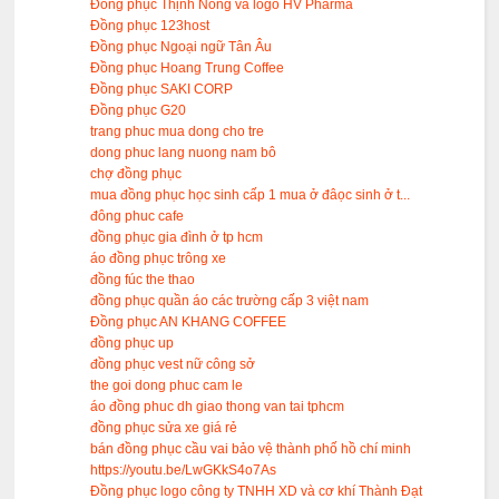
Đồng phục Thịnh Nông và logo HV Pharma
Đồng phục 123host
Đồng phục Ngoại ngữ Tân Âu
Đồng phục Hoang Trung Coffee
Đồng phục SAKI CORP
Đồng phục G20
trang phuc mua dong cho tre
dong phuc lang nuong nam bô
chợ đồng phục
mua đồng phục học sinh cấp 1 mua ở đâọc sinh ở t...
đông phuc cafe
đồng phục gia đình ở tp hcm
áo đồng phục trông xe
đồng fúc the thao
đồng phục quần áo các trường cấp 3 việt nam
Đồng phục AN KHANG COFFEE
đồng phục up
đồng phục vest nữ công sở
the goi dong phuc cam le
áo đồng phuc dh giao thong van tai tphcm
đồng phục sửa xe giá rẻ
bán đồng phục cầu vai bảo vệ thành phố hồ chí minh
https://youtu.be/LwGKkS4o7As
Đồng phục logo công ty TNHH XD và cơ khí Thành Đạt