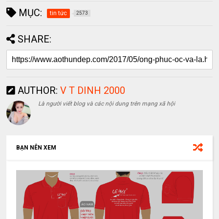
MỤC:
tin tức
2573
SHARE:
AUTHOR:
V T DINH 2000
Là người viết blog và các nội dung trên mạng xã hội
BẠN NÊN XEM