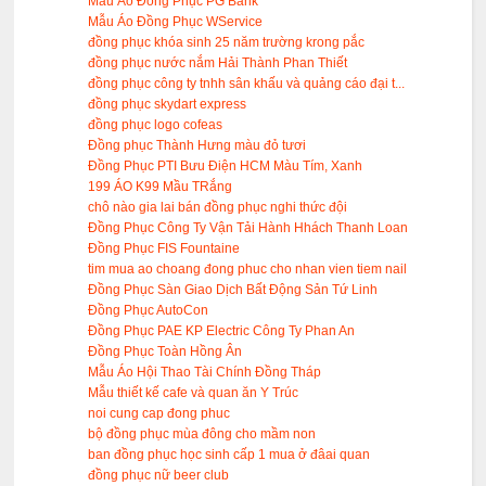
Mẫu Áo Đồng Phục PG Bank
Mẫu Áo Đồng Phục WService
đồng phục khóa sinh 25 năm trường krong pắc
đồng phục nước nắm Hải Thành Phan Thiết
đồng phục công ty tnhh sân khấu và quảng cáo đại t...
đồng phục skydart express
đồng phục logo cofeas
Đồng phục Thành Hưng màu đỏ tươi
Đồng Phục PTI Bưu Điện HCM Màu Tím, Xanh
199 ÁO K99 Mầu TRắng
chô nào gia lai bán đồng phục nghi thức đội
Đồng Phục Công Ty Vận Tải Hành Hhách Thanh Loan
Đồng Phục FIS Fountaine
tim mua ao choang đong phuc cho nhan vien tiem nail
Đồng Phục Sàn Giao Dịch Bất Động Sản Tứ Linh
Đồng Phục AutoCon
Đồng Phục PAE KP Electric Công Ty Phan An
Đồng Phục Toàn Hồng Ân
Mẫu Áo Hội Thao Tài Chính Đồng Tháp
Mẫu thiết kế cafe và quan ăn Y Trúc
noi cung cap đong phuc
bộ đồng phục mùa đông cho mầm non
ban đồng phục học sinh cấp 1 mua ở đâai quan
đồng phục nữ beer club