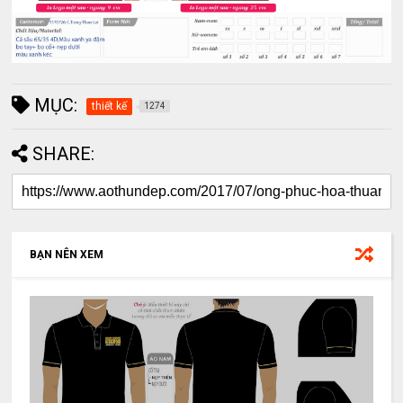
MỤC:
thiết kế
1274
SHARE:
BẠN NÊN XEM