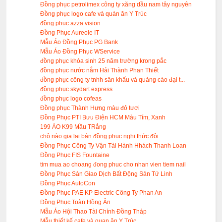
Đồng phục petrolimex công ty xăng dầu nam tây nguyên
Đồng phục logo cafe và quán ăn Y Trúc
đồng phục azza vision
Đồng Phục Aureole IT
Mẫu Áo Đồng Phục PG Bank
Mẫu Áo Đồng Phục WService
đồng phục khóa sinh 25 năm trường krong pắc
đồng phục nước nắm Hải Thành Phan Thiết
đồng phục công ty tnhh sân khấu và quảng cáo đại t...
đồng phục skydart express
đồng phục logo cofeas
Đồng phục Thành Hưng màu đỏ tươi
Đồng Phục PTI Bưu Điện HCM Màu Tím, Xanh
199 ÁO K99 Mầu TRắng
chô nào gia lai bán đồng phục nghi thức đội
Đồng Phục Công Ty Vận Tải Hành Hhách Thanh Loan
Đồng Phục FIS Fountaine
tim mua ao choang đong phuc cho nhan vien tiem nail
Đồng Phục Sàn Giao Dịch Bất Động Sản Tứ Linh
Đồng Phục AutoCon
Đồng Phục PAE KP Electric Công Ty Phan An
Đồng Phục Toàn Hồng Ân
Mẫu Áo Hội Thao Tài Chính Đồng Tháp
Mẫu thiết kế cafe và quan ăn Y Trúc