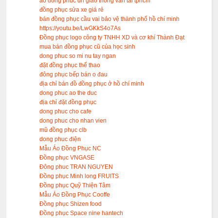
áo đồng phuc dh giao thong van tai tphcm
đồng phục sửa xe giá rẻ
bán đồng phục cầu vai bảo vệ thành phố hồ chí minh
https://youtu.be/LwGKkS4o7As
Đồng phục logo công ty TNHH XD và cơ khí Thành Đạt
mua bán đồng phục cũ của học sinh
dong phuc so mi nu tay ngan
đặt đồng phục thể thao
đông phục bếp bán o đau
địa chỉ bán đồ đồng phục ở hồ chí minh
dong phuc ao the duc
địa chỉ đặt đồng phục
dong phuc cho cafe
dong phuc cho nhan vien
mũ đồng phục clb
dong phuc điện
Mẫu Áo Đồng Phục NC
Đồng phục VNGASE
Đông phuc TRAN NGUYEN
Đồng phục Minh long FRUITS
Đồng phục Quỹ Thiện Tâm
Mẫu Áo Đồng Phục Cooffe
Đồng phục Shizen food
Đồng phục Space nine hantech