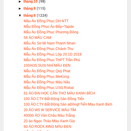
►
tháng 10
(98)
►
tháng 9
(115)
▼
tháng 8
(1224)
Mâu Áo Đồng Phục DH NTT
Mẫu Đồng Phục Áo Bếp+Tapde
Mẫu Áo Đồng Phục Phương Đông
56 ÁO MÀU CAM
Mẫu Áo Sơ Mi Nam Thanh Nhan
Mẫu Áo Đồng Phục Chánh Thu
Mẫu Áo Đồng Phục Lớp 20.1D 2019
Mẫu Áo Đồng Phục THPT Trần Phú
100AOS SUSI NHÍ MÀU ĐEN
Mẫu Áo Đồng Phục Quý Phat
Mẫu Áo Đồng Phục MeKong
Mẫu Áo Đồng Phục Màu Nâu
Mẫu Áo Đồng Phục USG Robal
61 ÁO ĐẠI HỌC CẦN THƠ MÀU XANH BÍCH
100 ÁO CTY Bất Động Sản Đồng Tiến
100 ÁO CTY Bất Động Sản aĐôngf Tiến Màu Xanh Bích
20 ÁO WS W SERVICE MÀU TÍM
40000 ÁO Vân Châu Màu Trắng
20 áo Ngọc Thảo Màu Xanh Gia
60 ÁO ROCK KING MÀU ĐEN