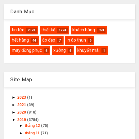
Danh Mục
tin tức
thiết kế
khách hàng
2573
1274
653
hết hàng
áo đẹp
in áo thun
44
7
6
may đồng phục
xưởng
khuyến mãi
6
4
1
Site Map
►
2023
(1)
►
2021
(39)
►
2020
(818)
▼
2019
(3784)
►
tháng 12
(75)
►
tháng 11
(71)