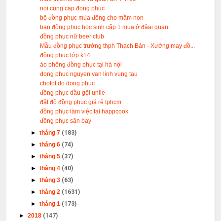
noi cung cap đong phuc
bộ đồng phục mùa đông cho mầm non
ban đồng phục học sinh cấp 1 mua ở đâai quan
đồng phục nữ beer club
Mẫu đồng phục trường thph Thạch Bàn - Xưởng may đồ...
đồng phục lớp k14
áo phông đồng phục tại hà nội
đong phuc nguyen van linh vung tau
chotot do dong phuc
đồng phục dầu gội unile
đặt đồ đồng phục giá rẻ tphcm
đồng phục làm việc tại happcook
đồng phục sân bay
►
tháng 7
(183)
►
tháng 6
(74)
►
tháng 5
(37)
►
tháng 4
(40)
►
tháng 3
(63)
►
tháng 2
(1631)
►
tháng 1
(173)
►
2018
(147)