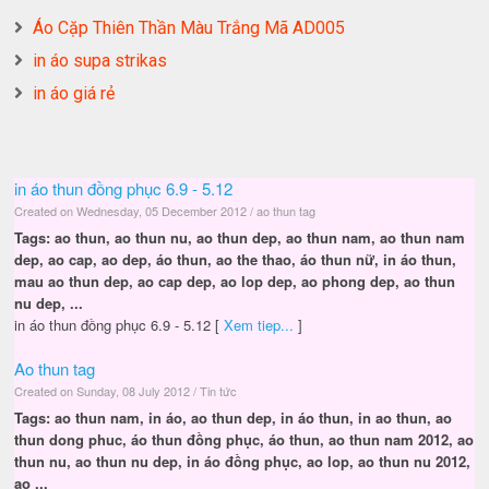
Áo Cặp Thiên Thần Màu Trắng Mã AD005
in áo supa strikas
in áo giá rẻ
in áo thun đồng phục 6.9 - 5.12
Created on Wednesday, 05 December 2012 / ao thun tag
Tags: ao thun, ao thun nu, ao thun dep, ao thun nam, ao thun nam
dep, ao cap, ao dep, áo thun, ao the thao, áo thun nữ, in áo thun,
mau ao thun dep, ao cap dep, ao lop dep, ao phong dep, ao thun
nu dep, ...
in áo thun đồng phục 6.9 - 5.12 [
Xem tiep...
]
Ao thun tag
Created on Sunday, 08 July 2012 / Tin tức
Tags: ao thun nam, in áo, ao thun dep, in áo thun, in ao thun, ao
thun dong phuc, áo thun đồng phục, áo thun, ao thun nam 2012, ao
thun nu, ao thun nu dep, in áo đồng phục, ao lop, ao thun nu 2012,
ao ...