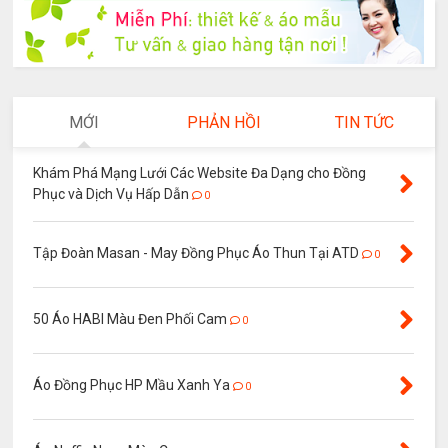
MỚI
PHẢN HỒI
TIN TỨC
Khám Phá Mạng Lưới Các Website Đa Dạng cho Đồng
Phục và Dịch Vụ Hấp Dẫn
0
Tập Đoàn Masan - May Đồng Phục Áo Thun Tại ATD
0
50 Áo HABI Màu Đen Phối Cam
0
Áo Đồng Phục HP Mầu Xanh Ya
0