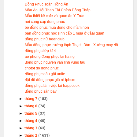
Đồng Phục Toàn Hồng Ân
Mẫu Áo Hội Thao Tài Chính Đồng Tháp
Mẫu thiết kế cafe và quan ăn Y Trúc
noi cung cap đong phuc
bộ đồng phục mùa đông cho mầm non
ban đồng phục học sinh cấp 1 mua ở đâai quan
đồng phục nữ beer club
Mẫu đồng phục trường thph Thạch Bàn - Xưởng may đồ...
đồng phục lớp k14
áo phông đồng phục tại hà nội
đong phuc nguyen van linh vung tau
chotot do dong phuc
đồng phục dầu gội unile
đặt đồ đồng phục giá rẻ tphcm
đồng phục làm việc tại happcook
đồng phục sân bay
►
tháng 7
(183)
►
tháng 6
(74)
►
tháng 5
(37)
►
tháng 4
(40)
►
tháng 3
(63)
►
tháng 2
(1631)