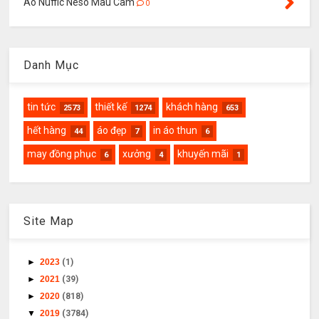
Áo Nuffic Neso Màu Cam
0
Danh Mục
tin tức
thiết kế
khách hàng
2573
1274
653
hết hàng
áo đẹp
in áo thun
44
7
6
may đồng phục
xưởng
khuyến mãi
6
4
1
Site Map
►
2023
(1)
►
2021
(39)
►
2020
(818)
▼
2019
(3784)