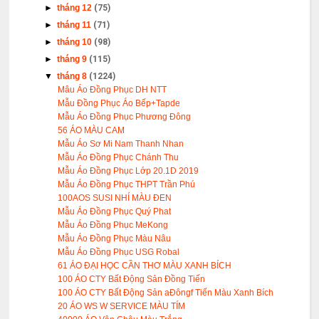
►
tháng 12
(75)
►
tháng 11
(71)
►
tháng 10
(98)
►
tháng 9
(115)
▼
tháng 8
(1224)
Mâu Áo Đồng Phục DH NTT
Mẫu Đồng Phục Áo Bếp+Tapde
Mẫu Áo Đồng Phục Phương Đông
56 ÁO MÀU CAM
Mẫu Áo Sơ Mi Nam Thanh Nhan
Mẫu Áo Đồng Phục Chánh Thu
Mẫu Áo Đồng Phục Lớp 20.1D 2019
Mẫu Áo Đồng Phục THPT Trần Phú
100AOS SUSI NHÍ MÀU ĐEN
Mẫu Áo Đồng Phục Quý Phat
Mẫu Áo Đồng Phục MeKong
Mẫu Áo Đồng Phục Màu Nâu
Mẫu Áo Đồng Phục USG Robal
61 ÁO ĐẠI HỌC CẦN THƠ MÀU XANH BÍCH
100 ÁO CTY Bất Động Sản Đồng Tiến
100 ÁO CTY Bất Động Sản aĐôngf Tiến Màu Xanh Bích
20 ÁO WS W SERVICE MÀU TÍM