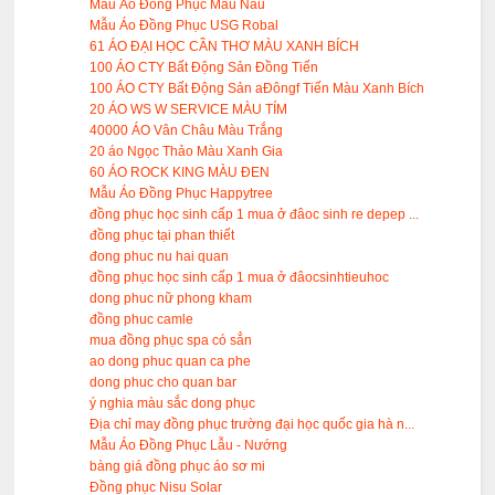
Mẫu Áo Đồng Phục Màu Nâu
Mẫu Áo Đồng Phục USG Robal
61 ÁO ĐẠI HỌC CẦN THƠ MÀU XANH BÍCH
100 ÁO CTY Bất Động Sản Đồng Tiến
100 ÁO CTY Bất Động Sản aĐôngf Tiến Màu Xanh Bích
20 ÁO WS W SERVICE MÀU TÍM
40000 ÁO Vân Châu Màu Trắng
20 áo Ngọc Thảo Màu Xanh Gia
60 ÁO ROCK KING MÀU ĐEN
Mẫu Áo Đồng Phục Happytree
đồng phục học sinh cấp 1 mua ở đâoc sinh re depep ...
đồng phục tại phan thiết
đong phuc nu hai quan
đồng phục học sinh cấp 1 mua ở đâocsinhtieuhoc
dong phuc nữ phong kham
đồng phuc camle
mua đồng phục spa có sẳn
ao dong phuc quan ca phe
dong phuc cho quan bar
ý nghia màu sắc dong phục
Địa chỉ may đồng phục trường đại học quốc gia hà n...
Mẫu Áo Đồng Phục Lẫu - Nướng
bàng giá đồng phục áo sơ mi
Đồng phục Nisu Solar