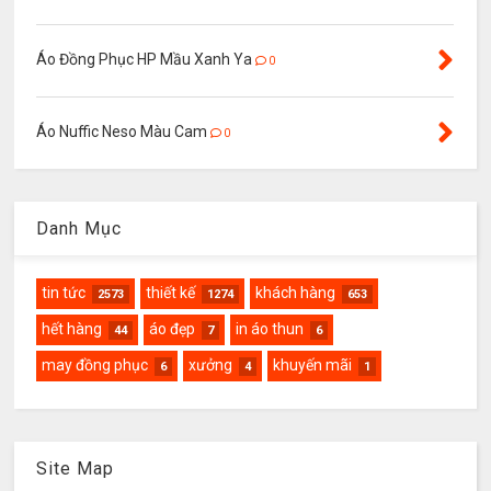
Áo Đồng Phục HP Mầu Xanh Ya
0
Áo Nuffic Neso Màu Cam
0
Danh Mục
tin tức
thiết kế
khách hàng
2573
1274
653
hết hàng
áo đẹp
in áo thun
44
7
6
may đồng phục
xưởng
khuyến mãi
6
4
1
Site Map