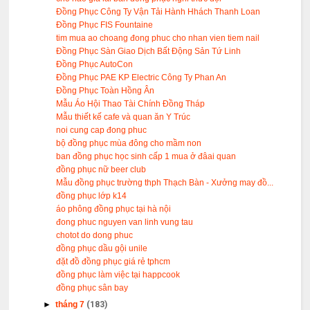
Đồng Phục Công Ty Vận Tải Hành Hhách Thanh Loan
Đồng Phục FIS Fountaine
tim mua ao choang đong phuc cho nhan vien tiem nail
Đồng Phục Sàn Giao Dịch Bất Động Sản Tứ Linh
Đồng Phục AutoCon
Đồng Phục PAE KP Electric Công Ty Phan An
Đồng Phục Toàn Hồng Ân
Mẫu Áo Hội Thao Tài Chính Đồng Tháp
Mẫu thiết kế cafe và quan ăn Y Trúc
noi cung cap đong phuc
bộ đồng phục mùa đông cho mầm non
ban đồng phục học sinh cấp 1 mua ở đâai quan
đồng phục nữ beer club
Mẫu đồng phục trường thph Thạch Bàn - Xưởng may đồ...
đồng phục lớp k14
áo phông đồng phục tại hà nội
đong phuc nguyen van linh vung tau
chotot do dong phuc
đồng phục dầu gội unile
đặt đồ đồng phục giá rẻ tphcm
đồng phục làm việc tại happcook
đồng phục sân bay
►
tháng 7
(183)