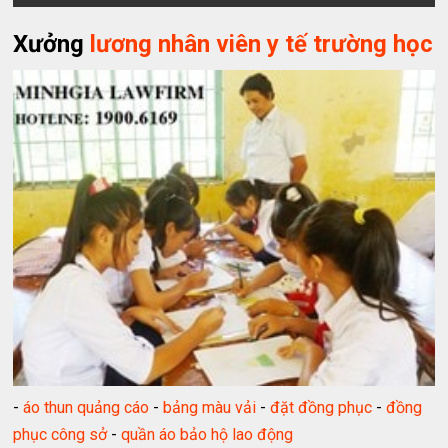
Xưởng
lương nhân viên y tế trường học
-
áo thun quảng cáo
-
bảng màu vải
-
đặt đồng phục
-
đồng
phục công sở
-
quần áo bảo hộ lao động