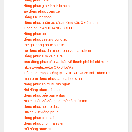
đông phuc cafe
đồng phục gia đình ở tp hcm
áo đồng phục trông xe
đồng fúc the thao
đồng phục quần áo các trường cấp 3 việt nam
Đồng phục AN KHANG COFFEE
đồng phục up
đồng phục vest nữ công sở
the goi dong phuc cam le
áo đồng phuc dh giao thong van tai tphcm
đồng phục sửa xe giá rẻ
bán đồng phục cầu vai bảo vệ thành phố hồ chí minh
https://youtu.be/LwGKkS4o7As
Đồng phục logo công ty TNHH XD và cơ khí Thành Đạt
mua bán đồng phục cũ của học sinh
dong phuc so mi nu tay ngan
đặt đồng phục thể thao
đông phục bếp bán o đau
địa chỉ bán đồ đồng phục ở hồ chí minh
dong phuc ao the duc
địa chỉ đặt đồng phục
dong phuc cho cafe
dong phuc cho nhan vien
mũ đồng phục clb