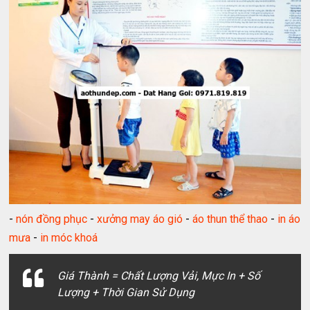
-
nón đồng phục
-
xưởng may áo gió
-
áo thun thể thao
-
in áo
mưa
-
in móc khoá
Giá Thành = Chất Lượng Vải, Mực In + Số
Lượng + Thời Gian Sử Dụng