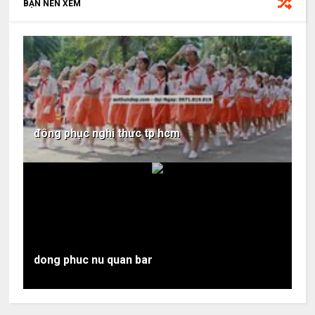
BẠN NÊN XEM
đông phục nghi thưc tp hcm
dong phuc nu quan bar