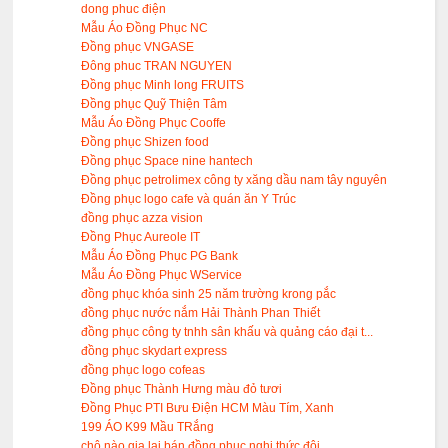
dong phuc điện
Mẫu Áo Đồng Phục NC
Đồng phục VNGASE
Đông phuc TRAN NGUYEN
Đồng phục Minh long FRUITS
Đồng phục Quỹ Thiện Tâm
Mẫu Áo Đồng Phục Cooffe
Đồng phục Shizen food
Đồng phục Space nine hantech
Đồng phục petrolimex công ty xăng dầu nam tây nguyên
Đồng phục logo cafe và quán ăn Y Trúc
đồng phục azza vision
Đồng Phục Aureole IT
Mẫu Áo Đồng Phục PG Bank
Mẫu Áo Đồng Phục WService
đồng phục khóa sinh 25 năm trường krong pắc
đồng phục nước nắm Hải Thành Phan Thiết
đồng phục công ty tnhh sân khấu và quảng cáo đại t...
đồng phục skydart express
đồng phục logo cofeas
Đồng phục Thành Hưng màu đỏ tươi
Đồng Phục PTI Bưu Điện HCM Màu Tím, Xanh
199 ÁO K99 Mầu TRắng
chô nào gia lai bán đồng phục nghi thức đội