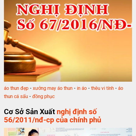
áo thun đẹp
-
xưởng may áo thun
-
in áo
-
thêu vi tính
-
áo
thun cá sấu
-
đồng phục
Cơ Sở Sản Xuất
nghị định số
56/2011/nđ-cp của chính phủ