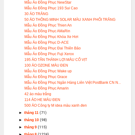
Mẫu Áo Đồng Phục NewStar
Mẫu Áo Đồng Phục 193 Sui Cao
30 ÁO TRẮNG
50 ÁO THÔNG MINH SOLAR MÀU XANH PHỐI TRẮNG
Mẫu Áo Đồng Phục Thien An
Mẫu Áo Đồng Phục AMaRin
Mẫu Áo Đồng Phục Khóa Xe Hơi
Mẫu Áo Đồng Phục D-ACE
Mẫu Áo Đồng Phục Đai Thiên Bảo
Mẫu Áo Đồng Phục Fuji Xerox
195 ÁO TÂN THÀNH LỢI MÀU CỔ VỊT
100 ÁO OZONE MÀU ĐEN
Mẫu Áo Đồng Phục Wake up
Mẫu Áo Đồng Phục Grace
Mẫu Áo Đồng Phục Ngân Hàng Liên Việt PostBank CN N...
Mẫu Áo Đồng Phục Amarin
42 áo màu trắng
114 ÁO HE MÀU ĐEN
500 ÁO Công ty M idea màu xanh đen
►
tháng 11
(71)
►
tháng 10
(98)
►
tháng 9
(115)
►
tháng 8
(1224)