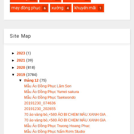
may đồng phục
xưởng
khuyến mãi
6
4
1
Site Map
►
2023
(1)
►
2021
(39)
►
2020
(818)
▼
2019
(3784)
▼
tháng 12
(75)
Mẫu Áo Đồng Phục Lâm Son
Mẫu Áo Đồng Phục Yumei sakura
Mẫu Áo Đồng Phục Taekwondo
20191230_074636
20191230_202655
70 áo vàng bò,+580 ÁO BI CHEM MÀU XANH GIA
70 áo vàng bò,+580 ÁO BI CHEM MÀU XANH GIA
Mẫu Áo Đồng Phục Truong Hoang Phuc
Mẫu Áo Đồng Phục Nấm Rơm Studio