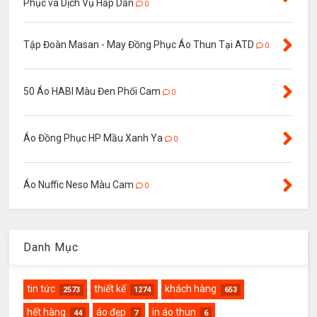
Phục và Dịch Vụ Hấp Dẫn
0
Tập Đoàn Masan - May Đồng Phục Áo Thun Tại ATD
0
50 Áo HABI Màu Đen Phối Cam
0
Áo Đồng Phục HP Mầu Xanh Ya
0
Áo Nuffic Neso Màu Cam
0
Danh Mục
tin tức
thiết kế
khách hàng
2573
1274
653
hết hàng
áo đẹp
in áo thun
44
7
6