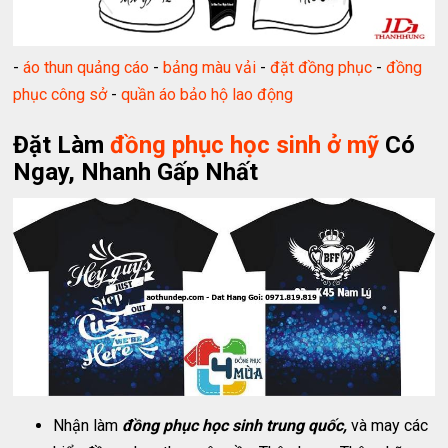
-
áo thun quảng cáo
-
bảng màu vải
-
đặt đồng phục
-
đồng
phục công sở
-
quần áo bảo hộ lao động
Đặt Làm
đồng phục học sinh ở mỹ
Có
Ngay, Nhanh Gấp Nhất
Nhận làm
đồng phục học sinh trung quốc,
và may các