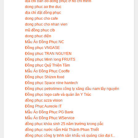
địa chỉ bán đồ đồng phục ở hồ chí minh
dong phuc ao the duc
địa chỉ đặt đồng phục
dong phuc cho cafe
dong phuc cho nhan vien
mũ đồng phục clb
dong phuc điện
Mẫu Áo Đồng Phục NC
Đồng phục VNGASE
Đông phuc TRAN NGUYEN
Đồng phục Minh long FRUITS
Đồng phục Quỹ Thiện Tâm
Mẫu Áo Đồng Phục Cooffe
Đồng phục Shizen food
Đồng phục Space nine hantech
Đồng phục petrolimex công ty xăng dầu nam tây nguyên
Đồng phục logo cafe và quán ăn Y Trúc
đồng phục azza vision
Đồng Phục Aureole IT
Mẫu Áo Đồng Phục PG Bank
Mẫu Áo Đồng Phục WService
đồng phục khóa sinh 25 năm trường krong pắc
đồng phục nước nắm Hải Thành Phan Thiết
đồng phục công ty tnhh sân khấu và quảng cáo đại t...