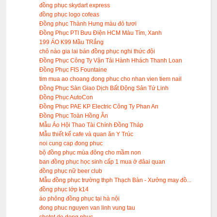
đồng phục skydart express
đồng phục logo cofeas
Đồng phục Thành Hưng màu đỏ tươi
Đồng Phục PTI Bưu Điện HCM Màu Tím, Xanh
199 ÁO K99 Mầu TRắng
chô nào gia lai bán đồng phục nghi thức đội
Đồng Phục Công Ty Vận Tải Hành Hhách Thanh Loan
Đồng Phục FIS Fountaine
tim mua ao choang đong phuc cho nhan vien tiem nail
Đồng Phục Sàn Giao Dịch Bất Động Sản Tứ Linh
Đồng Phục AutoCon
Đồng Phục PAE KP Electric Công Ty Phan An
Đồng Phục Toàn Hồng Ân
Mẫu Áo Hội Thao Tài Chính Đồng Tháp
Mẫu thiết kế cafe và quan ăn Y Trúc
noi cung cap đong phuc
bộ đồng phục mùa đông cho mầm non
ban đồng phục học sinh cấp 1 mua ở đâai quan
đồng phục nữ beer club
Mẫu đồng phục trường thph Thạch Bàn - Xưởng may đồ...
đồng phục lớp k14
áo phông đồng phục tại hà nội
đong phuc nguyen van linh vung tau