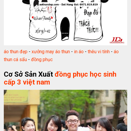
áo thun đẹp
-
xưởng may áo thun
-
in áo
-
thêu vi tính
-
áo
thun cá sấu
-
đồng phục
Cơ Sở Sản Xuất
đồng phục học sinh
cấp 3 việt nam