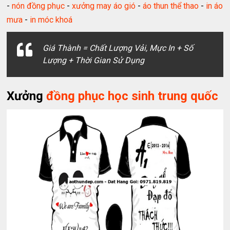
-
nón đồng phục
-
xưởng may áo gió
-
áo thun thể thao
-
in áo
mưa
-
in móc khoá
Giá Thành = Chất Lượng Vải, Mực In + Số
Lượng + Thời Gian Sử Dụng
Xưởng
đồng phục học sinh trung quốc