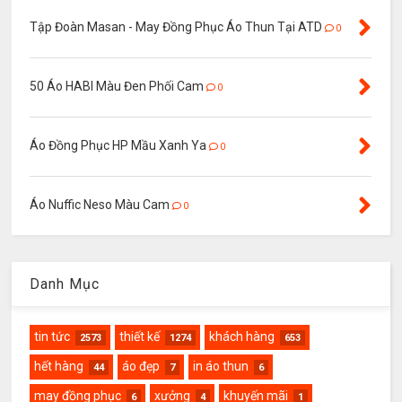
Tập Đoàn Masan - May Đồng Phục Áo Thun Tại ATD
0
50 Áo HABI Màu Đen Phối Cam
0
Áo Đồng Phục HP Mầu Xanh Ya
0
Áo Nuffic Neso Màu Cam
0
Danh Mục
tin tức
thiết kế
khách hàng
2573
1274
653
hết hàng
áo đẹp
in áo thun
44
7
6
may đồng phục
xưởng
khuyến mãi
6
4
1