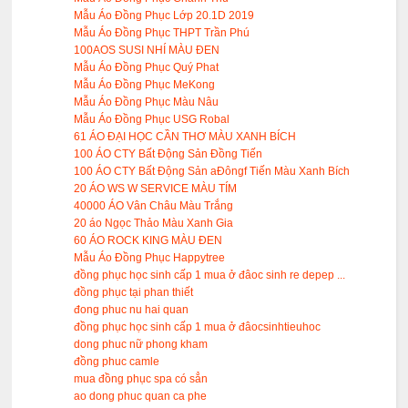
Mẫu Áo Đồng Phục Lớp 20.1D 2019
Mẫu Áo Đồng Phục THPT Trần Phú
100AOS SUSI NHÍ MÀU ĐEN
Mẫu Áo Đồng Phục Quý Phat
Mẫu Áo Đồng Phục MeKong
Mẫu Áo Đồng Phục Màu Nâu
Mẫu Áo Đồng Phục USG Robal
61 ÁO ĐẠI HỌC CẦN THƠ MÀU XANH BÍCH
100 ÁO CTY Bất Động Sản Đồng Tiến
100 ÁO CTY Bất Động Sản aĐôngf Tiến Màu Xanh Bích
20 ÁO WS W SERVICE MÀU TÍM
40000 ÁO Vân Châu Màu Trắng
20 áo Ngọc Thảo Màu Xanh Gia
60 ÁO ROCK KING MÀU ĐEN
Mẫu Áo Đồng Phục Happytree
đồng phục học sinh cấp 1 mua ở đâoc sinh re depep ...
đồng phục tại phan thiết
đong phuc nu hai quan
đồng phục học sinh cấp 1 mua ở đâocsinhtieuhoc
dong phuc nữ phong kham
đồng phuc camle
mua đồng phục spa có sẳn
ao dong phuc quan ca phe