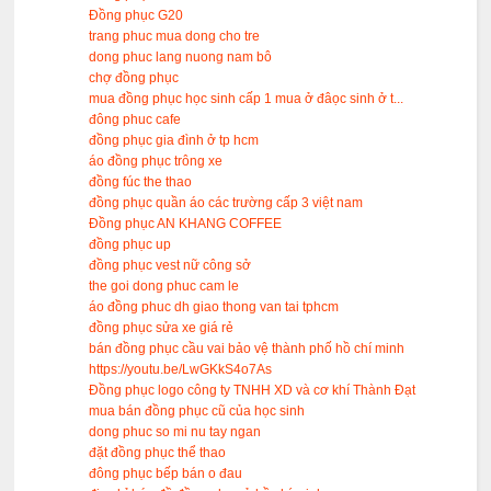
Đồng phục G20
trang phuc mua dong cho tre
dong phuc lang nuong nam bô
chợ đồng phục
mua đồng phục học sinh cấp 1 mua ở đâọc sinh ở t...
đông phuc cafe
đồng phục gia đình ở tp hcm
áo đồng phục trông xe
đồng fúc the thao
đồng phục quần áo các trường cấp 3 việt nam
Đồng phục AN KHANG COFFEE
đồng phục up
đồng phục vest nữ công sở
the goi dong phuc cam le
áo đồng phuc dh giao thong van tai tphcm
đồng phục sửa xe giá rẻ
bán đồng phục cầu vai bảo vệ thành phố hồ chí minh
https://youtu.be/LwGKkS4o7As
Đồng phục logo công ty TNHH XD và cơ khí Thành Đạt
mua bán đồng phục cũ của học sinh
dong phuc so mi nu tay ngan
đặt đồng phục thể thao
đông phục bếp bán o đau