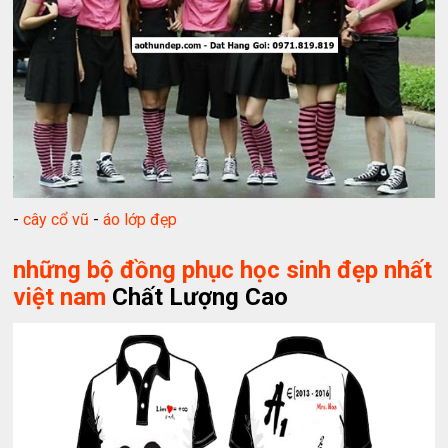
-
cây cổ vũ
-
áo lớp đẹp
những bộ đồng phục học sinh đẹp nhất
việt nam
Chất Lượng Cao