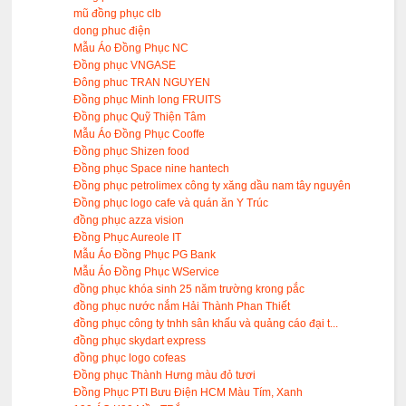
mũ đồng phục clb
dong phuc điện
Mẫu Áo Đồng Phục NC
Đồng phục VNGASE
Đông phuc TRAN NGUYEN
Đồng phục Minh long FRUITS
Đồng phục Quỹ Thiện Tâm
Mẫu Áo Đồng Phục Cooffe
Đồng phục Shizen food
Đồng phục Space nine hantech
Đồng phục petrolimex công ty xăng dầu nam tây nguyên
Đồng phục logo cafe và quán ăn Y Trúc
đồng phục azza vision
Đồng Phục Aureole IT
Mẫu Áo Đồng Phục PG Bank
Mẫu Áo Đồng Phục WService
đồng phục khóa sinh 25 năm trường krong pắc
đồng phục nước nắm Hải Thành Phan Thiết
đồng phục công ty tnhh sân khấu và quảng cáo đại t...
đồng phục skydart express
đồng phục logo cofeas
Đồng phục Thành Hưng màu đỏ tươi
Đồng Phục PTI Bưu Điện HCM Màu Tím, Xanh