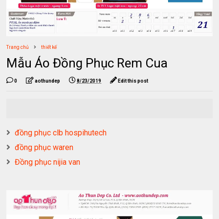
Trang chủ
thiết kế
Mẫu Áo Đồng Phục Rem Cua
0
aothundep
8/23/2019
Edit this post
đồng phục clb hospihutech
đồng phục waren
Đồng phục nijia van