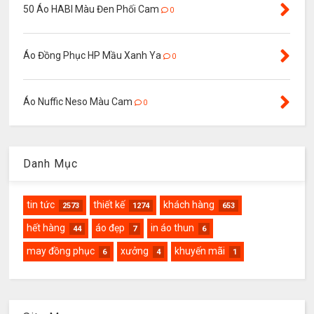
50 Áo HABI Màu Đen Phối Cam
0
Áo Đồng Phục HP Mầu Xanh Ya
0
Áo Nuffic Neso Màu Cam
0
Danh Mục
tin tức
thiết kế
khách hàng
2573
1274
653
hết hàng
áo đẹp
in áo thun
44
7
6
may đồng phục
xưởng
khuyến mãi
6
4
1