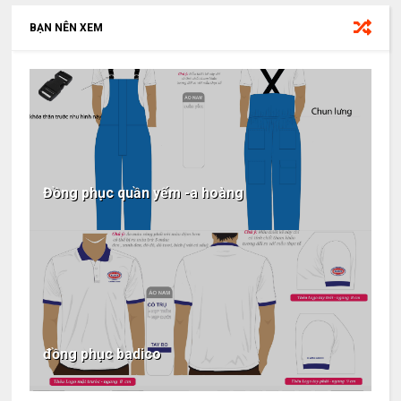
BẠN NÊN XEM
Đồng phục quần yếm -a hoàng
đồng phục badico