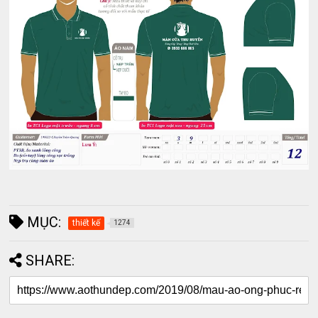
MỤC:
thiết kế
1274
SHARE: