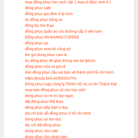
mua đồng phục học sinh cấp 1 mua ở đâọc sinh ở t...
đông phuc cafe
đồng phục gia đình ở tp hcm
áo đồng phục trông xe
đồng fúc the thao
đồng phục quần áo các trường cấp 3 việt nam
Đồng phục AN KHANG COFFEE
đồng phục up
đồng phục vest nữ công sở
the goi dong phuc cam le
áo đồng phuc dh giao thong van tai tphcm
đồng phục sửa xe giá rẻ
bán đồng phục cầu vai bảo vệ thành phố hồ chí minh
https://youtu.be/LwGKkS4o7As
Đồng phục logo công ty TNHH XD và cơ khí Thành Đạt
mua bán đồng phục cũ của học sinh
dong phuc so mi nu tay ngan
đặt đồng phục thể thao
đông phục bếp bán o đau
địa chỉ bán đồ đồng phục ở hồ chí minh
dong phuc ao the duc
địa chỉ đặt đồng phục
dong phuc cho cafe
dong phuc cho nhan vien