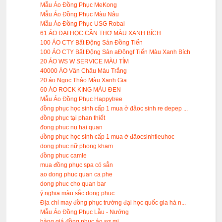
Mẫu Áo Đồng Phục MeKong
Mẫu Áo Đồng Phục Màu Nâu
Mẫu Áo Đồng Phục USG Robal
61 ÁO ĐẠI HỌC CẦN THƠ MÀU XANH BÍCH
100 ÁO CTY Bất Động Sản Đồng Tiến
100 ÁO CTY Bất Động Sản aĐôngf Tiến Màu Xanh Bích
20 ÁO WS W SERVICE MÀU TÍM
40000 ÁO Vân Châu Màu Trắng
20 áo Ngọc Thảo Màu Xanh Gia
60 ÁO ROCK KING MÀU ĐEN
Mẫu Áo Đồng Phục Happytree
đồng phục học sinh cấp 1 mua ở đâoc sinh re depep ...
đồng phục tại phan thiết
đong phuc nu hai quan
đồng phục học sinh cấp 1 mua ở đâocsinhtieuhoc
dong phuc nữ phong kham
đồng phuc camle
mua đồng phục spa có sẳn
ao dong phuc quan ca phe
dong phuc cho quan bar
ý nghia màu sắc dong phục
Địa chỉ may đồng phục trường đại học quốc gia hà n...
Mẫu Áo Đồng Phục Lẫu - Nướng
bàng giá đồng phục áo sơ mi