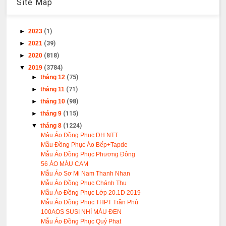
Site Map
►
2023
(1)
►
2021
(39)
►
2020
(818)
▼
2019
(3784)
►
tháng 12
(75)
►
tháng 11
(71)
►
tháng 10
(98)
►
tháng 9
(115)
▼
tháng 8
(1224)
Mâu Áo Đồng Phục DH NTT
Mẫu Đồng Phục Áo Bếp+Tapde
Mẫu Áo Đồng Phục Phương Đông
56 ÁO MÀU CAM
Mẫu Áo Sơ Mi Nam Thanh Nhan
Mẫu Áo Đồng Phục Chánh Thu
Mẫu Áo Đồng Phục Lớp 20.1D 2019
Mẫu Áo Đồng Phục THPT Trần Phú
100AOS SUSI NHÍ MÀU ĐEN
Mẫu Áo Đồng Phục Quý Phat