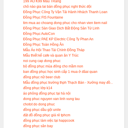
199 ÁO K99 Mầu TRắng
chô nào gia lai bán đồng phục nghi thức đội
Đồng Phục Công Ty Vận Tải Hành Hhách Thanh Loan
Đồng Phục FIS Fountaine
tim mua ao choang đong phuc cho nhan vien tiem nail
Đồng Phục Sàn Giao Dịch Bất Động Sản Tứ Linh
Đồng Phục AutoCon
Đồng Phục PAE KP Electric Công Ty Phan An
Đồng Phục Toàn Hồng Ân
Mẫu Áo Hội Thao Tài Chính Đồng Tháp
Mẫu thiết kế cafe và quan ăn Y Trúc
noi cung cap đong phuc
bộ đồng phục mùa đông cho mầm non
ban đồng phục học sinh cấp 1 mua ở đâai quan
đồng phục nữ beer club
Mẫu đồng phục trường thph Thạch Bàn - Xưởng may đồ...
đồng phục lớp k14
áo phông đồng phục tại hà nội
đong phuc nguyen van linh vung tau
chotot do dong phuc
đồng phục dầu gội unile
đặt đồ đồng phục giá rẻ tphcm
đồng phục làm việc tại happcook
đồng phục sân bay