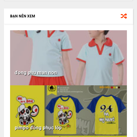
BẠN NÊN XEM
đong phu man non
pimpo đồng phục lớp