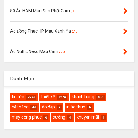
50 Áo HABI Màu Đen Phối Cam
0
Áo Đồng Phục HP Mầu Xanh Ya
0
Áo Nuffic Neso Màu Cam
0
Danh Mục
tin tức
thiết kế
khách hàng
2573
1274
653
hết hàng
áo đẹp
in áo thun
44
7
6
may đồng phục
xưởng
khuyến mãi
6
4
1