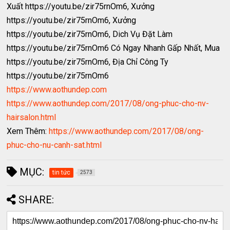
Xuất https://youtu.be/zir75rnOm6, Xưởng
https://youtu.be/zir75rnOm6, Xưởng
https://youtu.be/zir75rnOm6, Dich Vụ Đặt Làm
https://youtu.be/zir75rnOm6 Có Ngay Nhanh Gấp Nhất, Mua
https://youtu.be/zir75rnOm6, Địa Chỉ Công Ty
https://youtu.be/zir75rnOm6
https://www.aothundep.com
https://www.aothundep.com/2017/08/ong-phuc-cho-nv-
hairsalon.html
Xem Thêm:
https://www.aothundep.com/2017/08/ong-
phuc-cho-nu-canh-sat.html
MỤC:
tin tức
2573
SHARE: