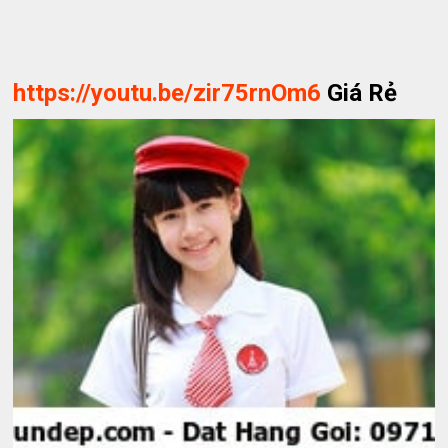
https://youtu.be/zir75rnOm6
Giá Rẻ