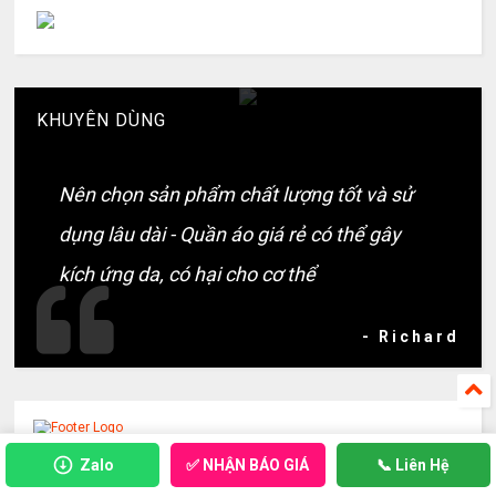
KHUYÊN DÙNG
Nên chọn sản phẩm chất lượng tốt và sử
dụng lâu dài - Quần áo giá rẻ có thể gây
kích ứng da, có hại cho cơ thể
- Richard
Công ty may đồng phục áo thun chuyên nghiệp
✅ NHẬN BÁO GIÁ
Zalo
📞 Liên Hệ
©
2026
In Áo Thun Đẹp - Công Ty May Đồng Phục Uy Tín Chất Lượng