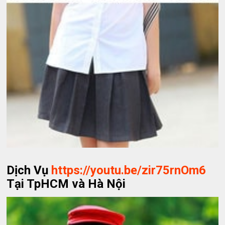
Dịch Vụ
https://youtu.be/zir75rnOm6
Tại TpHCM và Hà Nội